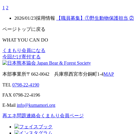
1
2
2026/01/23
採用情報
【職員募集】①野生動物保護担当 
ページトップに戻る
WHAT YOU CAN DO
くまもり会員になる
今回だけ寄付する
本部事業所
〒662-0042
兵庫県西宮市分銅町1-4
MAP
TEL
0798-22-4190
FAX
0798-22-4196
E-Mail
info@kumamori.org
再エネ問題連絡会
くまもり会員ページ