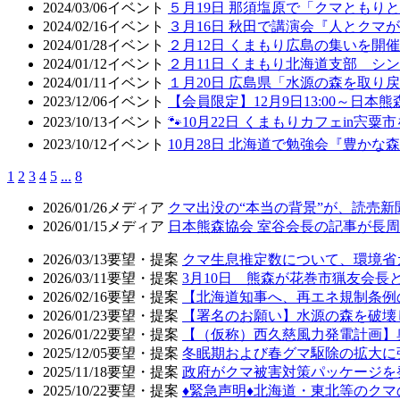
2024/03/06
イベント
５月19日 那須塩原で「クマともり
2024/02/16
イベント
３月16日 秋田で講演会『人とクマ
2024/01/28
イベント
２月12日 くまもり広島の集いを開催
2024/01/12
イベント
２月11日 くまもり北海道支部 
2024/01/11
イベント
１月20日 広島県「水源の森を取り
2023/12/06
イベント
【会員限定】12月9日13:00～日
2023/10/13
イベント
🐾10月22日 くまもりカフェin宍粟市
2023/10/12
イベント
10月28日 北海道で勉強会『豊かな
1
2
3
4
5
...
8
2026/01/26
メディア
クマ出没の“本当の背景”が、読売
2026/01/15
メディア
日本熊森協会 室谷会長の記事が長周新
2026/03/13
要望・提案
クマ生息推定数について、環境省
2026/03/11
要望・提案
3月10日 熊森が花巻市猟友会
2026/02/16
要望・提案
【北海道知事へ、再エネ規制条例
2026/01/23
要望・提案
【署名のお願い】水源の森を破壊
2026/01/22
要望・提案
【（仮称）西久慈風力発電計画】
2025/12/05
要望・提案
冬眠期および春グマ駆除の拡大に
2025/11/18
要望・提案
政府がクマ被害対策パッケージを
2025/10/22
要望・提案
♦️緊急声明♦️北海道・東北等の