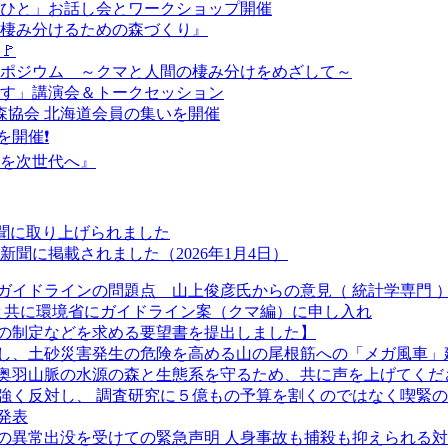
とひと」お話し会とワークショップ開催
が棲み分けるための森づくり』
🚩
シンポジウム ～クマと人間の棲み分けをめざして～
戻す」講演会＆トークセッション
本熊森協会 北海道会員の集いを開催
を開催❗
森を次世代へ』
新聞に取り上げられました
聞に掲載されました（2026年1月4日）
ガイドラインの問題点 山上俊彦氏からの意見（ 統計学専門 
長と共に環境省にガイドライン案（クマ編）に申し入れ
の制定などを求める要望書を提出しました】
し、土砂災害発生の危険を高める山の尾根筋への「メガ風車」
奥羽山脈の水源の森と生態系を守るため、共に声を上げてくだ
強く反対し、 調査研究に５億もの予算を割くのではなく喫緊
発表
クマの異常出没を受けての緊急声明 人身事故も捕殺も抑えられる