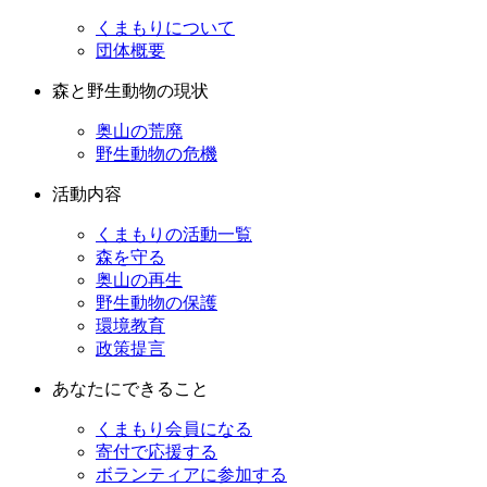
くまもりについて
団体概要
森と野生動物の現状
奥山の荒廃
野生動物の危機
活動内容
くまもりの活動一覧
森を守る
奥山の再生
野生動物の保護
環境教育
政策提言
あなたにできること
くまもり会員になる
寄付で応援する
ボランティアに参加する