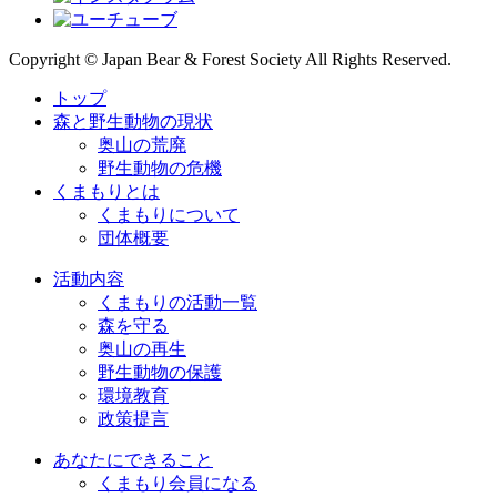
Copyright © Japan Bear & Forest Society All Rights Reserved.
トップ
森と野生動物の現状
奥山の荒廃
野生動物の危機
くまもりとは
くまもりについて
団体概要
活動内容
くまもりの活動一覧
森を守る
奥山の再生
野生動物の保護
環境教育
政策提言
あなたにできること
くまもり会員になる