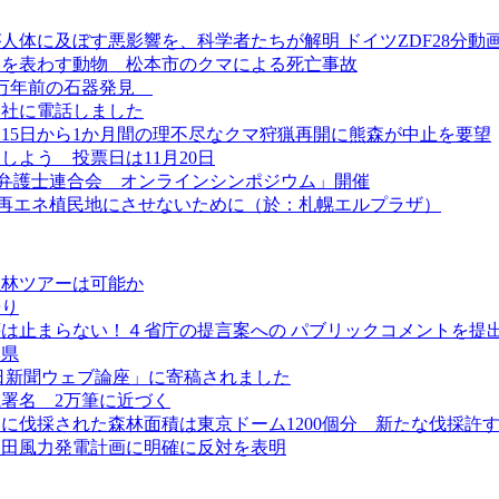
人体に及ぼす悪影響を、科学者たちが解明 ドイツZDF28分動
みを表わす動物 松本市のクマによる死亡事故
3万年前の石器発見
会社に電話しました
月15日から1か月間の理不尽なクマ狩猟再開に熊森が中止を要望
よう 投票日は11月20日
弁護士連合会 オンラインシンポジウム」開催
道を再エネ植民地にさせないために（於：札幌エルプラザ）
生林ツアーは可能か
浸り
は止まらない！４省庁の提言案への パブリックコメントを提
本県
日新聞ウェブ論座」に寄稿されました
署名 2万筆に近づく
に伐採された森林面積は東京ドーム1200個分 新たな伐採許
甲田風力発電計画に明確に反対を表明