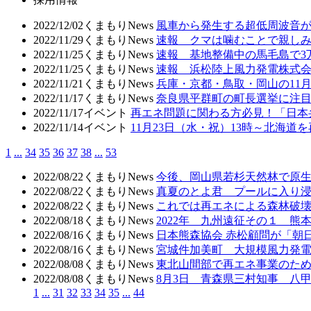
2022/12/02
くまもりNews
風車から発生する超低周波音が
2022/11/29
くまもりNews
速報 クマは噛むことで親し
2022/11/25
くまもりNews
速報 基地整備中の馬毛島で
2022/11/25
くまもりNews
速報 浜松陸上風力発電株式
2022/11/21
くまもりNews
兵庫・京都・鳥取・岡山の11
2022/11/17
くまもりNews
奈良県平群町の町長選挙に注目し
2022/11/17
イベント
再エネ問題に関わる方必見！「日本
2022/11/14
イベント
11月23日（水・祝）13時～北海
1
...
34
35
36
37
38
...
53
2022/08/22
くまもりNews
今後、岡山県若杉天然林で原
2022/08/22
くまもりNews
真夏のとよ君 プールに入り
2022/08/22
くまもりNews
これでは再エネによる森林破壊
2022/08/18
くまもりNews
2022年 九州遠征その１ 熊
2022/08/16
くまもりNews
日本熊森協会 赤松顧問が「朝
2022/08/16
くまもりNews
宮城件加美町 大規模風力発電
2022/08/08
くまもりNews
東北山間部で再エネ事業のため
2022/08/08
くまもりNews
8月3日 青森県三村知事 八
1
...
31
32
33
34
35
...
44