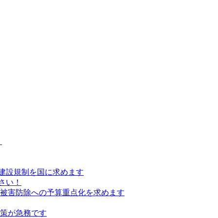
）
建設規制を国に求めます
さい！
の被害防除への予算重点化を求めます
対策が急務です