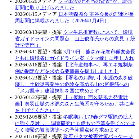
2026/01/26
メディア
クマ出没の“本当の背景”が、読売
新聞に取り上げられました
2026/01/15
メディア
日本熊森協会 室谷会長の記事が長
周新聞に掲載されました（2026年1月4日）
2026/03/13
要望・提案
クマ生息推定数について、環境
省ガイドラインの問題点 山上俊彦氏からの意見（ 統
計学専門 ）
2026/03/11
要望・提案
3月10日 熊森が花巻市猟友会長
と共に環境省にガイドライン案（クマ編）に申し入れ
2026/02/16
要望・提案
【北海道知事へ、再エネ規制条
例の制定などを求める要望書を提出しました】
2026/01/23
要望・提案
【署名のお願い】水源の森を破
壊し、土砂災害発生の危険を高める山の尾根筋への
「メガ風車」建設規制を国に求めます
2026/01/22
要望・提案
【（仮称）西久慈風力発電計
画】奥羽山脈の水源の森と生態系を守るため、共に声
を上げてください！
2025/12/05
要望・提案
冬眠期および春グマ駆除の拡大
に強く反対し、 調査研究に５億もの予算を割くのでは
なく喫緊の被害防除への予算重点化を求めます
2025/11/18
要望・提案
政府がクマ被害対策パッケージ