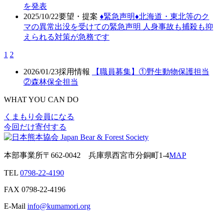
を発表
2025/10/22
要望・提案
♦️緊急声明♦️北海道・東北等のク
マの異常出没を受けての緊急声明 人身事故も捕殺も抑
えられる対策が急務です
1
2
2026/01/23
採用情報
【職員募集】①野生動物保護担当
②森林保全担当
WHAT YOU CAN DO
くまもり会員になる
今回だけ寄付する
本部事業所
〒662-0042
兵庫県西宮市分銅町1-4
MAP
TEL
0798-22-4190
FAX
0798-22-4196
E-Mail
info@kumamori.org