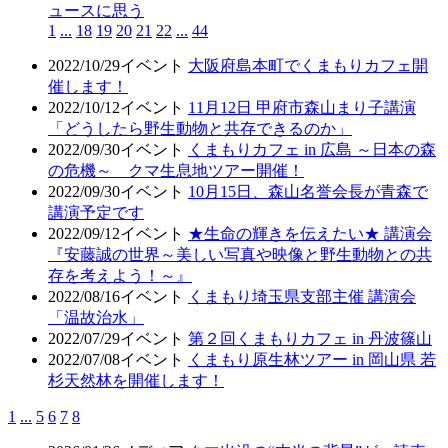
ュースに思う
1
...
18
19
20
21
22
...
44
2022/10/29
イベント
大阪府島本町でくまもりカフェ開
催します！
2022/10/12
イベント
11月12日 甲府市森山まり子講演
「どうしたら野生動物と共存できるのか」
2022/09/30
イベント
くまもりカフェ in 広島 ～日本の森
の危機～ クマ生息地ツアー開催！
2022/09/30
イベント
10月15日、森山名誉会長が青森で
講演予定です
2022/09/12
イベント
★生命の輝きを伝えたい★ 講演会
『安藤誠の世界～美しい写真や映像と野生動物との共
存を考えよう！～』
2022/08/16
イベント
くまもり埼玉県支部主催 講演会
「温故治水」
2022/07/29
イベント
第２回くまもりカフェ in 丹波篠山
2022/07/08
イベント
くまもり原生林ツアー in 岡山県 若
杉天然林を開催します！
1
...
5
6
7
8