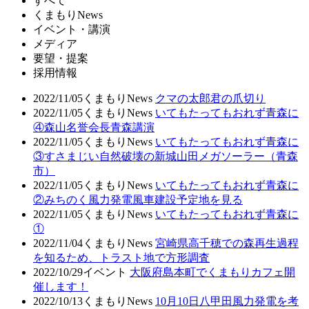
すべて
くまもりNews
イベント・講演
メディア
要望・提案
採用情報
2022/11/05
くまもりNews
クマの太郎君の爪切り
2022/11/05
くまもりNews
いてもたってもおれず青森に
④森山名誉会長青森講演
2022/11/05
くまもりNews
いてもたってもおれず青森に
③すさまじい自然破壊の新城山田メガソーラー（青森
市）
2022/11/05
くまもりNews
いてもたってもおれず青森に
②みちのく風力発電風車建設予定地を見る
2022/11/05
くまもりNews
いてもたってもおれず青森に
①
2022/11/04
くまもりNews
宮崎県高千穂での森再生過程
を知るため、トラスト地で方形調査
2022/10/29
イベント
大阪府島本町でくまもりカフェ開
催します！
2022/10/13
くまもりNews
10月10日八甲田風力発電を考