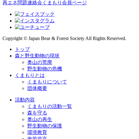
再エネ問題連絡会
くまもり会員ページ
Copyright © Japan Bear & Forest Society All Rights Reserved.
トップ
森と野生動物の現状
奥山の荒廃
野生動物の危機
くまもりとは
くまもりについて
団体概要
活動内容
くまもりの活動一覧
森を守る
奥山の再生
野生動物の保護
環境教育
政策提言