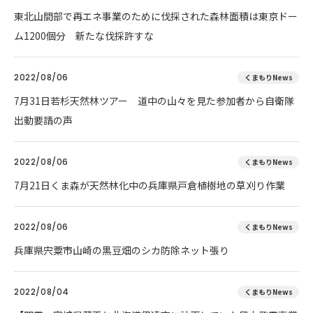
東北山間部で再エネ事業のために伐採された森林面積は東京ドー
ム1200個分 新たな伐採許すな
2022/08/06
くまもりNews
7月31日若杉天然林ツアー 道中の山々を見た参加者から自衛隊
出動要請の声
2022/08/06
くまもりNews
7月21日くま森が天然林化中の兵庫県戸倉植樹地の草刈り作業
2022/08/06
くまもりNews
兵庫県宍粟市山崎の黒豆畑のシカ防除ネット張り
2022/08/04
くまもりNews