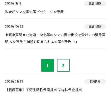
2025/11/18
要望・提案
政府がクマ被害対策パッケージを発表
2025/10/22
要望・提案
♦️緊急声明♦️北海道・東北等のクマの異常出没を受けての緊急声
明 人身事故も捕殺も抑えられる対策が急務です
1
2
2026/01/23
採用情報
【職員募集】①野生動物保護担当 ②森林保全担当