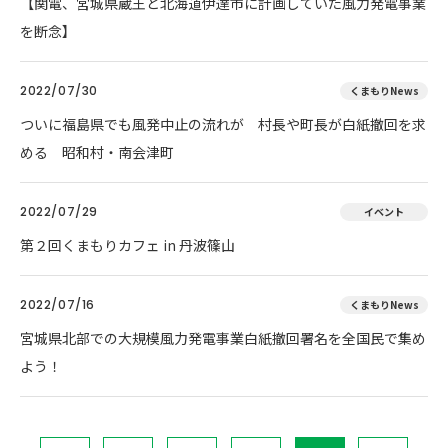
【関電、宮城県蔵王と北海道伊達市に計画していた風力発電事業
を断念】
2022/07/30
くまもりNews
ついに福島県でも風発中止の流れが 村長や町長が白紙撤回を求
める 昭和村・南会津町
2022/07/29
イベント
第２回くまもりカフェ in 丹波篠山
2022/07/16
くまもりNews
宮城県北部での大規模風力発電事業白紙撤回署名を全国民で集め
よう！