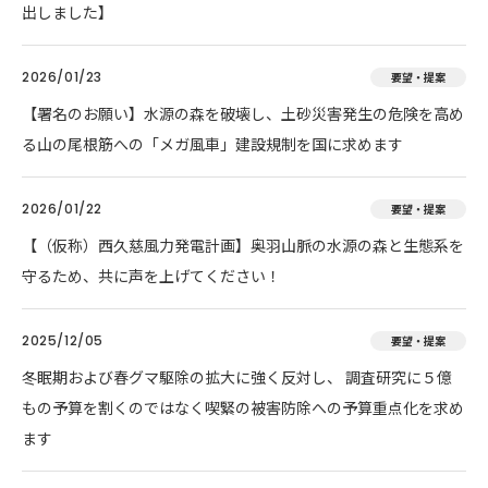
出しました】
2026/01/23
要望・提案
【署名のお願い】水源の森を破壊し、土砂災害発生の危険を高め
る山の尾根筋への「メガ風車」建設規制を国に求めます
2026/01/22
要望・提案
【（仮称）西久慈風力発電計画】奥羽山脈の水源の森と生態系を
守るため、共に声を上げてください！
2025/12/05
要望・提案
冬眠期および春グマ駆除の拡大に強く反対し、 調査研究に５億
もの予算を割くのではなく喫緊の被害防除への予算重点化を求め
ます