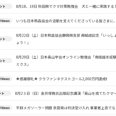
8月18、19日 秋田県でクマ対策勉強会 犬と一緒に実践する 
ント
いつも日本熊森協会の活動を支えてくださっている皆さまに
News
8月22日（土）日本熊森協会静岡県支部 再結成記念「いっし
ント
ょう！」
8月29日（土）日本奥山学会オンライン勉強会「南極越冬経
ント
ミクス」
🔶感謝御礼🔶 クラファンネクストゴール2,000万円達成❗
News
8月2３日（日）金井塚務氏出版記念講演「奥山を捨てたクマ
ント
平群メガソーラー問題 奈良県は判決受け入れ 事業者上告で
News