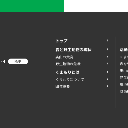
トップ
森と野生動物の現状
活動
奥山の荒廃
くま
-4
MAP
野生動物の危機
森を
奥山
くまもりとは
野生
くまもりについて
環境
団体概要
政策