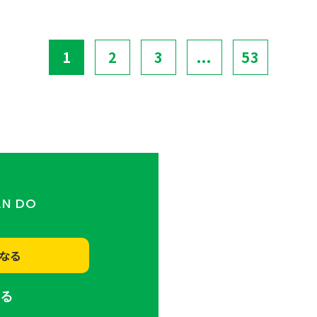
1
2
3
...
53
AN DO
なる
する