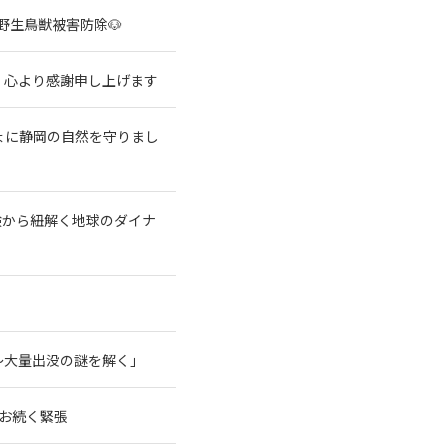
野生鳥獣被害防除🐶
、心より感謝申し上げます
ょに静岡の自然を守りまし
験から紐解く地球のダイナ
～大量出没の謎を解く」
なお続く緊張