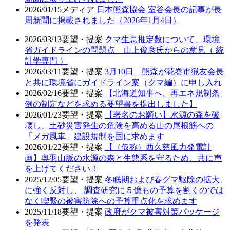
2026/01/15
メディア
日本熊森協会 室谷会長の記事が長
周新聞に掲載されました（2026年1月4日）
2026/03/13
要望・提案
クマ生息推定数について、環境
省ガイドラインの問題点 山上俊彦氏からの意見（ 統
計学専門 ）
2026/03/11
要望・提案
3月10日 熊森が花巻市猟友会長
と共に環境省にガイドライン案（クマ編）に申し入れ
2026/02/16
要望・提案
【北海道知事へ、再エネ規制条
例の制定などを求める要望書を提出しました】
2026/01/23
要望・提案
【署名のお願い】水源の森を破
壊し、土砂災害発生の危険を高める山の尾根筋への
「メガ風車」建設規制を国に求めます
2026/01/22
要望・提案
【（仮称）西久慈風力発電計
画】奥羽山脈の水源の森と生態系を守るため、共に声
を上げてください！
2025/12/05
要望・提案
冬眠期および春グマ駆除の拡大
に強く反対し、 調査研究に５億もの予算を割くのでは
なく喫緊の被害防除への予算重点化を求めます
2025/11/18
要望・提案
政府がクマ被害対策パッケージ
を発表