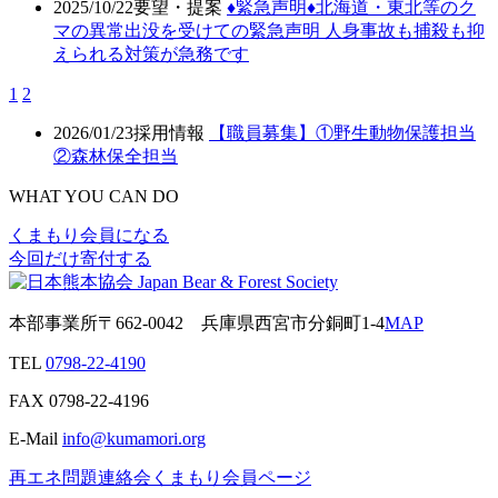
2025/10/22
要望・提案
♦️緊急声明♦️北海道・東北等のク
マの異常出没を受けての緊急声明 人身事故も捕殺も抑
えられる対策が急務です
1
2
2026/01/23
採用情報
【職員募集】①野生動物保護担当
②森林保全担当
WHAT YOU CAN DO
くまもり会員になる
今回だけ寄付する
本部事業所
〒662-0042
兵庫県西宮市分銅町1-4
MAP
TEL
0798-22-4190
FAX
0798-22-4196
E-Mail
info@kumamori.org
再エネ問題連絡会
くまもり会員ページ