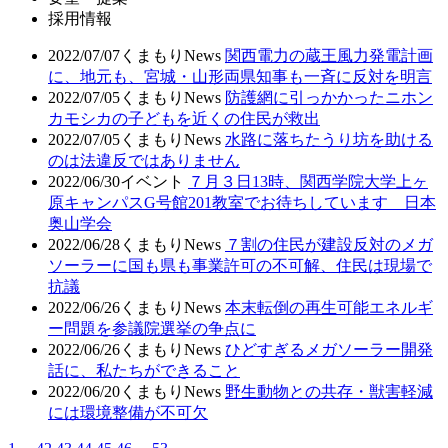
採用情報
2022/07/07
くまもりNews
関西電力の蔵王風力発電計画
に、地元も、宮城・山形両県知事も一斉に反対を明言
2022/07/05
くまもりNews
防護網に引っかかったニホン
カモシカの子どもを近くの住民が救出
2022/07/05
くまもりNews
水路に落ちたうり坊を助ける
のは法違反ではありません
2022/06/30
イベント
７月３日13時、関西学院大学上ヶ
原キャンパスG号館201教室でお待ちしています 日本
奥山学会
2022/06/28
くまもりNews
７割の住民が建設反対のメガ
ソーラーに国も県も事業許可の不可解、住民は現場で
抗議
2022/06/26
くまもりNews
本末転倒の再生可能エネルギ
ー問題を参議院選挙の争点に
2022/06/26
くまもりNews
ひどすぎるメガソーラー開発
話に、私たちができること
2022/06/20
くまもりNews
野生動物との共存・獣害軽減
には環境整備が不可欠