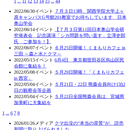
1
...
11
12
13
14
15
...
44
2022/06/30
イベント
７月３日13時、関西学院大学上ヶ
原キャンパスG号館201教室でお待ちしています 日本
奥山学会
2022/06/14
イベント
【７月３日第11回日本奥山学会研
究発表会 記念講演「シカ問題を問い直す」立澤史郎
氏 ご参加を！】
2022/06/07
イベント
６月25日開催！ くまもりカフェ in
三田 ～森と水とクマ～
2022/05/13
イベント
6月4日 東京都世田谷区烏山区民
会館に集結を！
2022/05/08
イベント
５月29日開催！「くまもりカフェ
in 西宮」
2022/05/04
イベント
５月21日・22日 熊森会員向け1泊2
日の観察会等企画
2022/05/04
イベント
５月22日全国熊森会員は、宮城県
加美町に大集結を
1
...
6
7
8
2026/01/26
メディア
クマ出没の“本当の背景”が、読売
新聞に取り上げられました