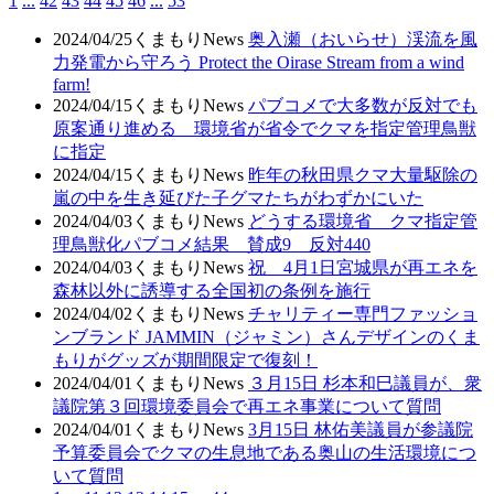
1
...
42
43
44
45
46
...
53
2024/04/25
くまもりNews
奥入瀬（おいらせ）渓流を風
力発電から守ろう Protect the Oirase Stream from a wind
farm!
2024/04/15
くまもりNews
パブコメで大多数が反対でも
原案通り進める 環境省が省令でクマを指定管理鳥獣
に指定
2024/04/15
くまもりNews
昨年の秋田県クマ大量駆除の
嵐の中を生き延びた子グマたちがわずかにいた
2024/04/03
くまもりNews
どうする環境省 クマ指定管
理鳥獣化パブコメ結果 賛成9 反対440
2024/04/03
くまもりNews
祝 4月1日宮城県が再エネを
森林以外に誘導する全国初の条例を施行
2024/04/02
くまもりNews
チャリティー専門ファッショ
ンブランド JAMMIN（ジャミン）さんデザインのくま
もりがグッズが期間限定で復刻！
2024/04/01
くまもりNews
３月15日 杉本和巳議員が、衆
議院第３回環境委員会で再エネ事業について質問
2024/04/01
くまもりNews
3月15日 林佑美議員が参議院
予算委員会でクマの生息地である奥山の生活環境につ
いて質問