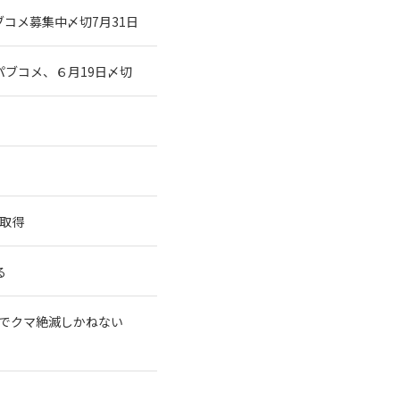
コメ募集中〆切7月31日
ブコメ、６月19日〆切
を取得
る
テルでクマ絶滅しかねない