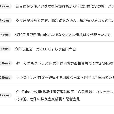
奈良県がツキノワグマを保護対象から管理対象に変更案 パブ
News
クマ危険鳥獣と定義、緊急銃猟の導入、環境省が法成立後にパ
News
4月9日長野県飯山市の悲惨なクマ人身事故はなぜ起きたのか
News
今年も盛会 第28回くまもり全国大会
News
㊗ くまもりトラスト 岩手県和賀郡西和賀町の森林27.6ha
News
人々の生活や自然を破壊する過度な再エネ開発は間違ってい
News
YouTubeで公開❗鳥獣保護管理法改正「危険鳥獣」のレッ
News
北海道、岩手の猟友会支部長と記者会見