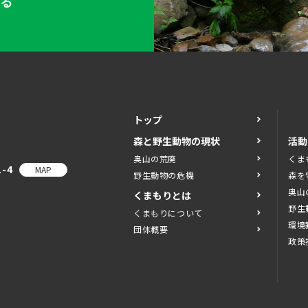
する
トップ
森と野生動物の現状
活動
奥山の荒廃
くま
-4
MAP
野生動物の危機
森を
奥山
くまもりとは
野生
くまもりについて
環境
団体概要
政策