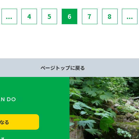
...
4
5
6
7
8
...
ページトップに戻る
AN DO
なる