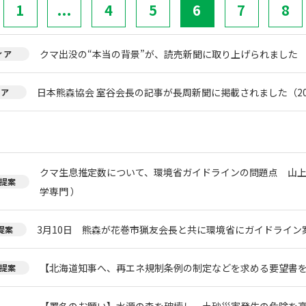
1
...
4
5
6
7
8
クマ出没の“本当の背景”が、読売新聞に取り上げられました
ィア
日本熊森協会 室谷会長の記事が長周新聞に掲載されました（20
ィア
クマ生息推定数について、環境省ガイドラインの問題点 山上
提案
学専門 ）
3月10日 熊森が花巻市猟友会長と共に環境省にガイドライン
提案
【北海道知事へ、再エネ規制条例の制定などを求める要望書
提案
【署名のお願い】水源の森を破壊し、土砂災害発生の危険を