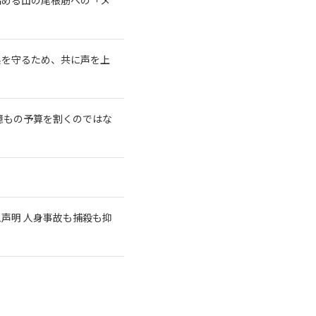
系を守るため、共に声を上
億もの予算を割くのではな
急声明 人身事故も捕殺も抑