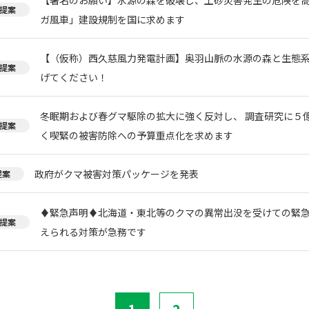
提案
ガ風車」建設規制を国に求めます
【（仮称）西久慈風力発電計画】奥羽山脈の水源の森と生態
提案
げてください！
冬眠期および春グマ駆除の拡大に強く反対し、 調査研究に５
提案
く喫緊の被害防除への予算重点化を求めます
政府がクマ被害対策パッケージを発表
提案
♦️緊急声明♦️北海道・東北等のクマの異常出没を受けての緊
提案
えられる対策が急務です