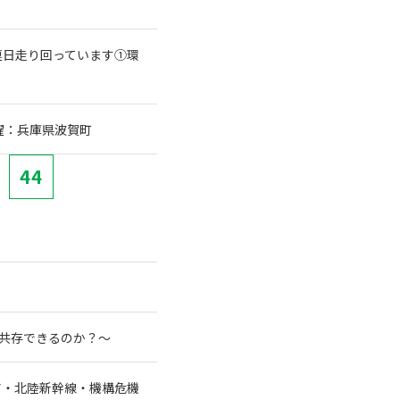
連日走り回っています①環
躍：兵庫県波賀町
44
と共存できるのか？～
ア・北陸新幹線・機構危機