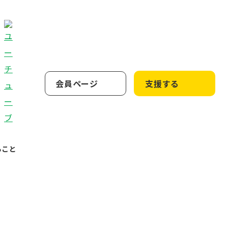
会員ページ
支援する
ること