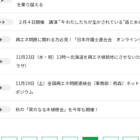
を乗り越える
２月４日開催 講演 ”今 わたしたちが生かされている”森と
ント
再エネ問題に関わる方必見！「日本弁護士連合会 オンライン
ト
11月23日（水・祝）13時～北海道を再エネ植民地にさせない
ト
ラザ）
11月19日（土）全国再エネ問題連絡会（事務局：熊森）ネッ
ト
ポジウム
秋の「実のなる木植樹会」を今年も開催！
ト