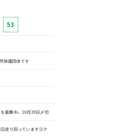
53
践自然保護団体です
募集中。10月29日〆切
連日走り回っています②ク