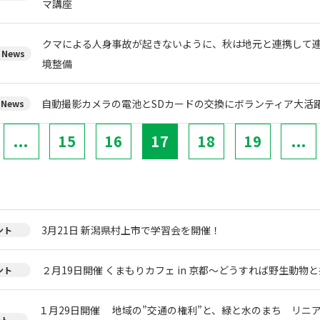
マ講座
クマによる人身事故が起きないように、秋は地元と連携して
News
境整備
自動撮影カメラの電池とSDカードの交換にボランティア大活
News
...
15
16
17
18
19
...
3月21日 新潟県村上市で学習会を開催！
ント
２月19日開催 くまもりカフェ in 京都～どうすれば野生動物
ント
１月29日開催 地域の”交通の権利”と、緑と水のまち リニ
ント