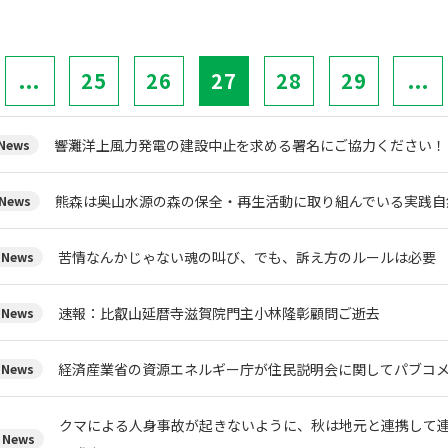
...
25
26
27
28
29
...
響灘洋上風力発電の建設中止を求める署名にご協力ください！
ews
熊森は奥山水源の森の保全・再生活動に取り組んでいる実
News
苦情なんかじゃない魂の叫び、でも、訴え方のルールは必要
News
速報：比叡山延暦寺滋賀院門主小林隆彰顧問ご逝去
News
経済産業省の資源エネルギー庁が住民説明会に関してパブコメを
News
クマによる人身事故が起きないように、秋は地元と連携して
News