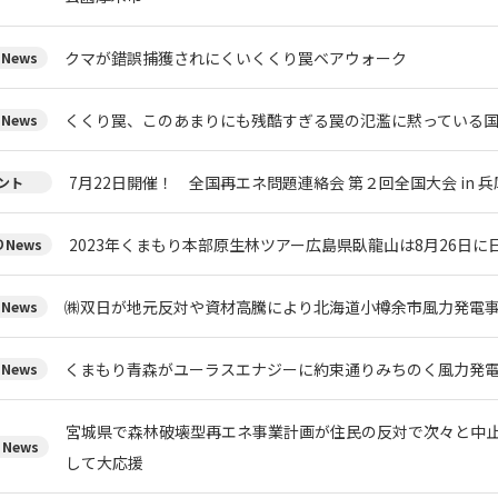
クマが錯誤捕獲されにくいくくり罠ベアウォーク
News
くくり罠、このあまりにも残酷すぎる罠の氾濫に黙っている
News
7月22日開催！ 全国再エネ問題連絡会 第２回全国大会 in 兵
ント
2023年くまもり本部原生林ツアー広島県臥龍山は8月26日
News
㈱双日が地元反対や資材高騰により北海道小樽余市風力発電
News
くまもり青森がユーラスエナジーに約束通りみちのく風力発
News
宮城県で森林破壊型再エネ事業計画が住民の反対で次々と中
News
して大応援