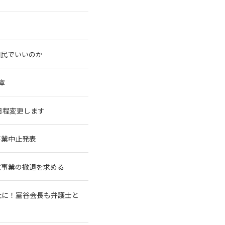
国民でいいのか
庫
に日程変更します
事業中止発表
電事業の撤退を求める
止に！室谷会長も弁護士と