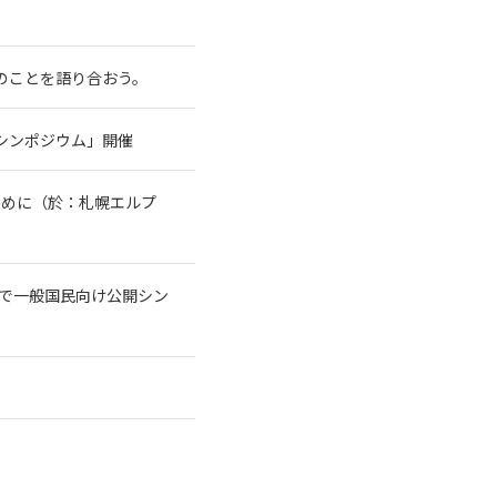
水のことを語り合おう。
シンポジウム」開催
ために（於：札幌エルプ
トで一般国民向け公開シン