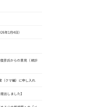
26年1月4日）
俊彦氏からの意見（ 統計
案（クマ編）に申し入れ
を提出しました】
高める山の尾根筋への「メ