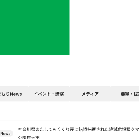
まもりNews
イベント・講演
メディア
要望・提
神奈川県またしてもくくり罠に錯誤捕獲された絶滅危惧種ク
News
公園厚木市