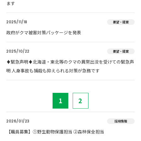
ます
2025/11/18
要望・提案
政府がクマ被害対策パッケージを発表
2025/10/22
要望・提案
♦️緊急声明♦️北海道・東北等のクマの異常出没を受けての緊急声
明 人身事故も捕殺も抑えられる対策が急務です
1
2
2026/01/23
採用情報
【職員募集】①野生動物保護担当 ②森林保全担当