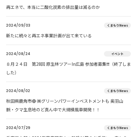
再エネで、本当に二酸化炭素の排出量は減るのか
2024/09/03
くまもりNews
新たに続々と再エネ事業計画が出て来ている
2024/08/24
イベント
８月２４日 第28回 原生林ツアーIn広島 参加者募集❗❗（終了しま
した）
2024/08/02
くまもりNews
秋田県鹿角市🔴 ㈱グリーンパワーインベストメントも 奥羽山
脈・クマ生息地のど真ん中で大規模風車開発！！
2024/07/29
くまもりNews