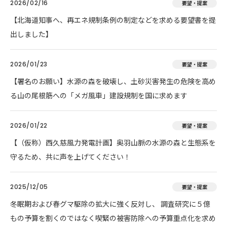
2026/02/16
要望・提案
【北海道知事へ、再エネ規制条例の制定などを求める要望書を提
出しました】
2026/01/23
要望・提案
【署名のお願い】水源の森を破壊し、土砂災害発生の危険を高め
る山の尾根筋への「メガ風車」建設規制を国に求めます
2026/01/22
要望・提案
【（仮称）西久慈風力発電計画】奥羽山脈の水源の森と生態系を
守るため、共に声を上げてください！
2025/12/05
要望・提案
冬眠期および春グマ駆除の拡大に強く反対し、 調査研究に５億
もの予算を割くのではなく喫緊の被害防除への予算重点化を求め