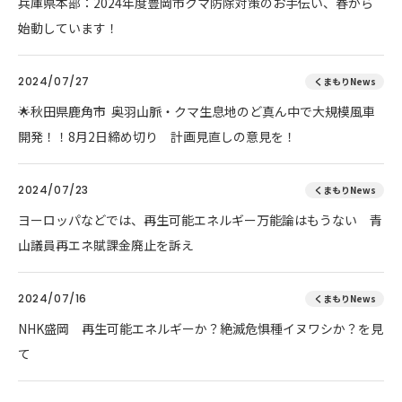
兵庫県本部：2024年度豊岡市クマ防除対策のお手伝い、春から
始動しています！
2024/07/27
くまもりNews
🌟秋田県鹿角市 奥羽山脈・クマ生息地のど真ん中で大規模風車
開発！！8月2日締め切り 計画見直しの意見を！
2024/07/23
くまもりNews
ヨーロッパなどでは、再生可能エネルギー万能論はもうない 青
山議員再エネ賦課金廃止を訴え
2024/07/16
くまもりNews
NHK盛岡 再生可能エネルギーか？絶滅危惧種イヌワシか？を見
て