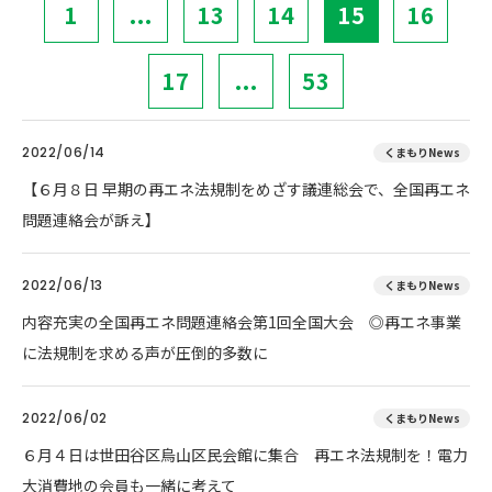
1
...
13
14
15
16
17
...
53
2022/06/14
くまもりNews
【６月８日 早期の再エネ法規制をめざす議連総会で、全国再エネ
問題連絡会が訴え】
2022/06/13
くまもりNews
内容充実の全国再エネ問題連絡会第1回全国大会 ◎再エネ事業
に法規制を求める声が圧倒的多数に
2022/06/02
くまもりNews
６月４日は世田谷区烏山区民会館に集合 再エネ法規制を！電力
大消費地の会員も一緒に考えて