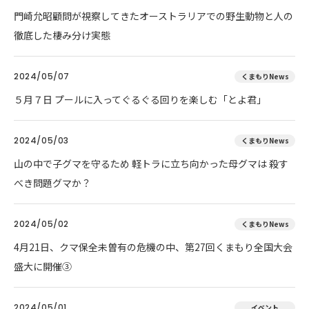
門崎允昭顧問が視察してきたオーストラリアでの野生動物と人の
徹底した棲み分け実態
2024/05/07
くまもりNews
５月７日 プールに入ってぐるぐる回りを楽しむ「とよ君」
2024/05/03
くまもりNews
山の中で子グマを守るため 軽トラに立ち向かった母グマは 殺す
べき問題グマか？
2024/05/02
くまもりNews
4月21日、クマ保全未曽有の危機の中、第27回くまもり全国大会
盛大に開催③
2024/05/01
イベント