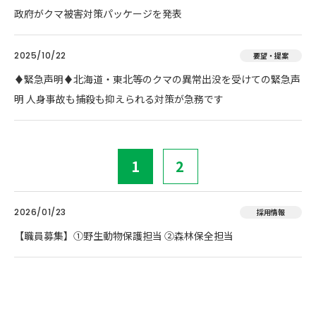
政府がクマ被害対策パッケージを発表
2025/10/22
要望・提案
♦️緊急声明♦️北海道・東北等のクマの異常出没を受けての緊急声
明 人身事故も捕殺も抑えられる対策が急務です
1
2
2026/01/23
採用情報
【職員募集】①野生動物保護担当 ②森林保全担当