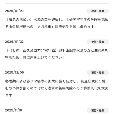
2026/01/23
要望・提案
【署名のお願い】水源の森を破壊し、土砂災害発生の危険を高め
る山の尾根筋への「メガ風車」建設規制を国に求めます
2026/01/22
要望・提案
【（仮称）西久慈風力発電計画】奥羽山脈の水源の森と生態系を
守るため、共に声を上げてください！
2025/12/05
要望・提案
冬眠期および春グマ駆除の拡大に強く反対し、 調査研究に５億
もの予算を割くのではなく喫緊の被害防除への予算重点化を求め
ます
2025/11/18
要望・提案