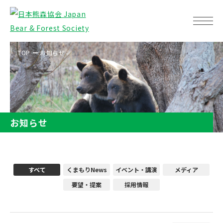
TOP
お知らせ
お知らせ
すべて
くまもりNews
イベント・講演
メディア
要望・提案
採用情報