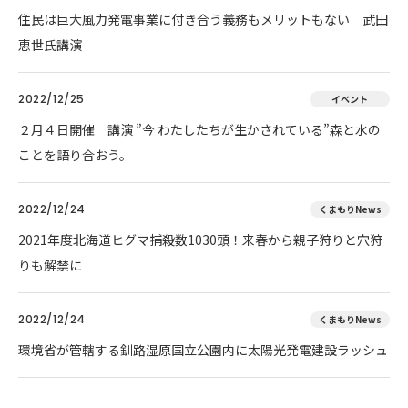
住民は巨大風力発電事業に付き合う義務もメリットもない 武田
恵世氏講演
2022/12/25
イベント
２月４日開催 講演 ”今 わたしたちが生かされている”森と水の
ことを語り合おう。
2022/12/24
くまもりNews
2021年度北海道ヒグマ捕殺数1030頭！来春から親子狩りと穴狩
りも解禁に
2022/12/24
くまもりNews
環境省が管轄する釧路湿原国立公園内に太陽光発電建設ラッシュ