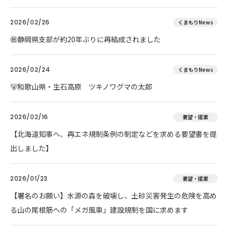
2026/02/26
くまもりNews
㊗️静岡県支部が約20年ぶりに再結成されました
2026/02/24
くまもりNews
🐻和歌山県・生石高原 ツキノワグマの太郎
2026/02/16
要望・提案
【北海道知事へ、再エネ規制条例の制定などを求める要望書を提
出しました】
2026/01/23
要望・提案
【署名のお願い】水源の森を破壊し、土砂災害発生の危険を高め
る山の尾根筋への「メガ風車」建設規制を国に求めます