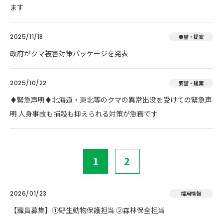
ます
2025/11/18
要望・提案
政府がクマ被害対策パッケージを発表
2025/10/22
要望・提案
♦️緊急声明♦️北海道・東北等のクマの異常出没を受けての緊急声
明 人身事故も捕殺も抑えられる対策が急務です
1
2
2026/01/23
採用情報
【職員募集】①野生動物保護担当 ②森林保全担当