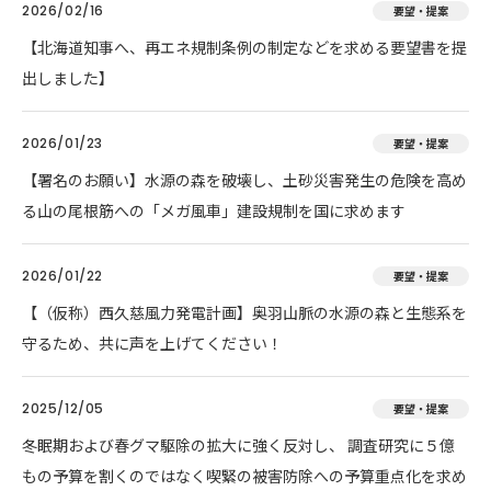
2026/02/16
要望・提案
【北海道知事へ、再エネ規制条例の制定などを求める要望書を提
出しました】
2026/01/23
要望・提案
【署名のお願い】水源の森を破壊し、土砂災害発生の危険を高め
る山の尾根筋への「メガ風車」建設規制を国に求めます
2026/01/22
要望・提案
【（仮称）西久慈風力発電計画】奥羽山脈の水源の森と生態系を
守るため、共に声を上げてください！
2025/12/05
要望・提案
冬眠期および春グマ駆除の拡大に強く反対し、 調査研究に５億
もの予算を割くのではなく喫緊の被害防除への予算重点化を求め