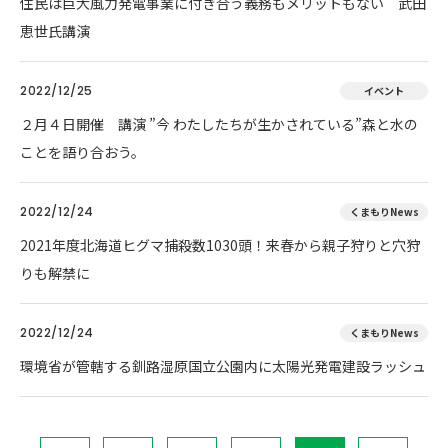
住民は巨大風力発電事業に付き合う義務もメリットもない 武田
恵世氏講演
2022/12/25
イベント
２月４日開催 講演 ”今 わたしたちが生かされている”森と水の
ことを語り合おう。
2022/12/24
くまもりNews
2021年度北海道ヒグマ捕殺数1030頭！来春から親子狩りと穴狩
りも解禁に
2022/12/24
くまもりNews
環境省が管轄する釧路湿原国立公園内に太陽光発電建設ラッシュ