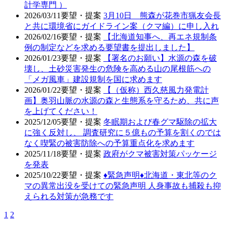
計学専門 ）
2026/03/11
要望・提案
3月10日 熊森が花巻市猟友会長
と共に環境省にガイドライン案（クマ編）に申し入れ
2026/02/16
要望・提案
【北海道知事へ、再エネ規制条
例の制定などを求める要望書を提出しました】
2026/01/23
要望・提案
【署名のお願い】水源の森を破
壊し、土砂災害発生の危険を高める山の尾根筋への
「メガ風車」建設規制を国に求めます
2026/01/22
要望・提案
【（仮称）西久慈風力発電計
画】奥羽山脈の水源の森と生態系を守るため、共に声
を上げてください！
2025/12/05
要望・提案
冬眠期および春グマ駆除の拡大
に強く反対し、 調査研究に５億もの予算を割くのでは
なく喫緊の被害防除への予算重点化を求めます
2025/11/18
要望・提案
政府がクマ被害対策パッケージ
を発表
2025/10/22
要望・提案
♦️緊急声明♦️北海道・東北等のク
マの異常出没を受けての緊急声明 人身事故も捕殺も抑
えられる対策が急務です
1
2