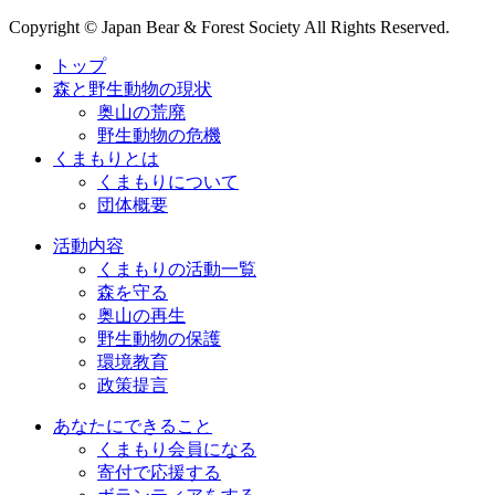
Copyright © Japan Bear & Forest Society All Rights Reserved.
トップ
森と野生動物の現状
奥山の荒廃
野生動物の危機
くまもりとは
くまもりについて
団体概要
活動内容
くまもりの活動一覧
森を守る
奥山の再生
野生動物の保護
環境教育
政策提言
あなたにできること
くまもり会員になる
寄付で応援する