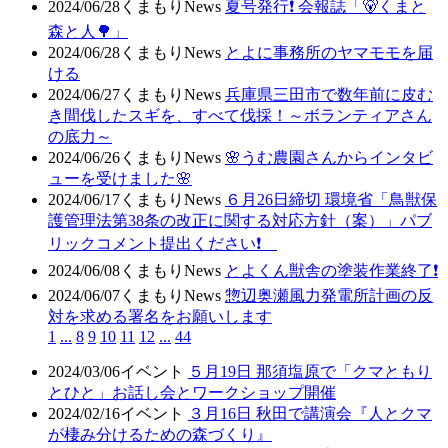
2024/06/28
くまもりNews
夏号発行❗️ 会報誌「🐻くまと
森と人🌳」
2024/06/28
くまもりNews
とよに事務所のヤマモモを届
ける
2024/06/27
くまもりNews
兵庫県三田市で数年前に皮む
き間伐したスギを、すべて伐採！～ボランティアさん
の底力～
2024/06/26
くまもりNews
🌸うむ農園さんからインタビ
ューを受けました🌸
2024/06/17
くまもりNews
６月26日締切 環境省「鳥獣保
護管理法第38条の改正に関する対応方針（案）」パブ
リックコメント提出ください❗
2024/06/08
くまもりNews
とよくん獣舎の塗装作業終了❗
2024/06/07
くまもりNews
惣辺奥瀬風力発電所計画の反
対を求める署名をお願いします
1
...
8
9
10
11
12
...
44
2024/03/06
イベント
５月19日 那須塩原で「クマともり
とひと」お話し会とワークショップ開催
2024/02/16
イベント
３月16日 秋田で講演会『人とクマ
が棲み分けるための森づくり』