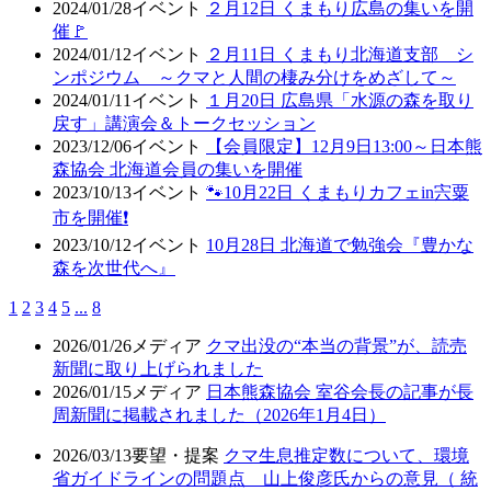
2024/01/28
イベント
２月12日 くまもり広島の集いを開
催🚩
2024/01/12
イベント
２月11日 くまもり北海道支部 シ
ンポジウム ～クマと人間の棲み分けをめざして～
2024/01/11
イベント
１月20日 広島県「水源の森を取り
戻す」講演会＆トークセッション
2023/12/06
イベント
【会員限定】12月9日13:00～日本熊
森協会 北海道会員の集いを開催
2023/10/13
イベント
🐾10月22日 くまもりカフェin宍粟
市を開催❗
2023/10/12
イベント
10月28日 北海道で勉強会『豊かな
森を次世代へ』
1
2
3
4
5
...
8
2026/01/26
メディア
クマ出没の“本当の背景”が、読売
新聞に取り上げられました
2026/01/15
メディア
日本熊森協会 室谷会長の記事が長
周新聞に掲載されました（2026年1月4日）
2026/03/13
要望・提案
クマ生息推定数について、環境
省ガイドラインの問題点 山上俊彦氏からの意見（ 統