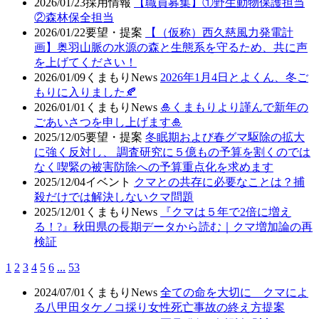
2026/01/23
採用情報
【職員募集】①野生動物保護担当
②森林保全担当
2026/01/22
要望・提案
【（仮称）西久慈風力発電計
画】奥羽山脈の水源の森と生態系を守るため、共に声
を上げてください！
2026/01/09
くまもりNews
2026年1月4日とよくん、冬ご
もりに入りました🍂
2026/01/01
くまもりNews
🎍くまもりより謹んで新年の
ごあいさつを申し上げます🎍
2025/12/05
要望・提案
冬眠期および春グマ駆除の拡大
に強く反対し、 調査研究に５億もの予算を割くのでは
なく喫緊の被害防除への予算重点化を求めます
2025/12/04
イベント
クマとの共存に必要なことは？捕
殺だけでは解決しないクマ問題
2025/12/01
くまもりNews
『クマは５年で2倍に増え
る！?』秋田県の長期データから読む｜クマ増加論の再
検証
1
2
3
4
5
6
...
53
2024/07/01
くまもりNews
全ての命を大切に クマによ
る八甲田タケノコ採り女性死亡事故の終え方提案