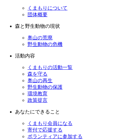
くまもりについて
団体概要
森と野生動物の現状
奥山の荒廃
野生動物の危機
活動内容
くまもりの活動一覧
森を守る
奥山の再生
野生動物の保護
環境教育
政策提言
あなたにできること
くまもり会員になる
寄付で応援する
ボランティアに参加する