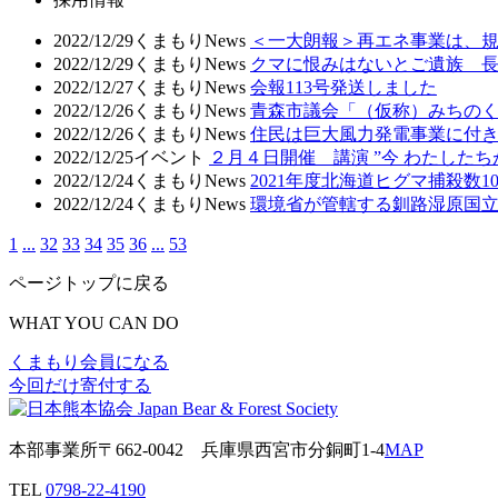
2022/12/29
くまもりNews
＜一大朗報＞再エネ事業は、
2022/12/29
くまもりNews
クマに恨みはないとご遺族 
2022/12/27
くまもりNews
会報113号発送しました
2022/12/26
くまもりNews
青森市議会「（仮称）みちのく
2022/12/26
くまもりNews
住民は巨大風力発電事業に付
2022/12/25
イベント
２月４日開催 講演 ”今 わたした
2022/12/24
くまもりNews
2021年度北海道ヒグマ捕殺数
2022/12/24
くまもりNews
環境省が管轄する釧路湿原国
1
...
32
33
34
35
36
...
53
ページトップに戻る
WHAT YOU CAN DO
くまもり会員になる
今回だけ寄付する
本部事業所
〒662-0042
兵庫県西宮市分銅町1-4
MAP
TEL
0798-22-4190