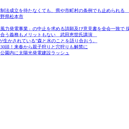
規制法成立を待たなくても、県や市町村の条例でも止められ
長野県松本市
風力発電事業」の中止を求める請願及び意見書を全会一致で 
き合う義務もメリットもない 武田恵世氏講演
ちが生かされている”森と水のことを語り合おう。
1030頭！来春から親子狩りと穴狩りも解禁に
立公園内に太陽光発電建設ラッシュ