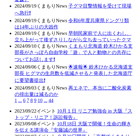
2024/09/19
くまもりNews
子グマ目撃情報を受けて現場
へ急行❗
2024/09/19
くまもりNews
令和6年度兵庫県ドングリ類
は14年ぶりの大凶作
2024/09/19
くまもりNews
早朝民家前で人に出くわし、
立ち上がって後ずさりしながら立ち去っていったクマ
2024/09/10
くまもりNews
くまもり北海道 鈴木ひかる支
部長がさっぽろ自由学校「遊」で人と動物との共存に
ついてお話します❗
2024/09/06
くまもりNews
🌟速報🌟 鈴木ひかる北海道支
部長 ヒグマの生息数を低減させると発表した北海道庁
に要望書提出❗
2024/09/03
くまもりNews
再エネで、本当に二酸化炭素
の排出量は減るのか
1
...
6
7
8
9
10
...
44
2023/09/22
イベント
10月１日 リニア勉強会 in 大阪『ス
トップ・リニア！訴訟報告』
2023/09/08
イベント
10月18日 大阪で開催！生命の輝き
を伝える講演会『安藤誠の世界』