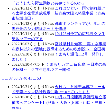
「どうしたら野生動物と共存できるのか」
2022/10/12
くまもりNews
これはひどい！雨で崩れ続け
る太陽光発電造成現場 新青森太陽光発電事業（青森
市新城山田）
2022/10/12
くまもりNews
都市ボランティアが、地元の
黒豆畑のシカ防除ネットを修理
2022/10/11
くまもりNews
10月23日予定の広島県クマ生
息地ツアーの下見
2022/10/03
くまもりNews
宮城県村井知事 再エネ事業
を森林以外の適地に誘導するための税創設へ 全国初
2022/09/30
くまもりNews
くまもり通信112号 発刊し
ました！
2022/09/30
イベント
くまもりカフェ in 広島 ～日本の森
の危機～ クマ生息地ツアー開催！
1
...
37
38
39
40
41
...
53
2024/10/31
くまもりNews
今秋も、兵庫県本部フィール
ド部隊はクマ防除現場に駆けつけています！
2024/10/16
くまもりNews
10月27日投開票 衆議院選立候
補者へアンケート❗（秋田・大阪・兵庫・山口・島根・
愛媛）