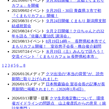
2023/09/07
イベント
９月30日開催！「京都でくまもり
カフェ」を開催
2023/09/02
イベント
９月29日・30日 青森県３市で初
『くまもりカフェ』開催！
2023/08/31
イベント
９月24日開催 くまもり 新潟県支部
結成祝賀会
2023/08/24
イベント
９月２日開催！クロちゃんとの32
年を語る『佐藤八重治氏 講演会』
2023/08/13
イベント
8月19日14時～ 長野県松本市でく
まもりカフェ開催！ 室谷悠子会長・務台俊介顧問
2023/07/24
イベント
８月19日（土）みんなで語ろう！
交流イベント「くまもりカフェ in 長野県松本市」
1
2
3
4
5
6
...
8
2026/01/26
メディア
クマ出没の“本当の背景”が、読売
新聞に取り上げられました
2026/01/15
メディア
日本熊森協会 室谷会長の記事が長
周新聞に掲載されました（2026年1月4日）
2026/03/13
要望・提案
クマ生息推定数について、環境
省ガイドラインの問題点 山上俊彦氏からの意見（ 統
計学専門 ）