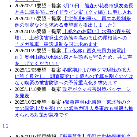
2026/03/11
要望・提案
3月10日 熊森が花巻市猟友会長
と共に環境省にガイドライン案（クマ編）に申し入れ
2026/02/16
要望・提案
【北海道知事へ、再エネ規制条
例の制定などを求める要望書を提出しました】
2026/01/23
要望・提案
【署名のお願い】水源の森を破
壊し、土砂災害発生の危険を高める山の尾根筋への
「メガ風車」建設規制を国に求めます
2026/01/22
要望・提案
【（仮称）西久慈風力発電計
画】奥羽山脈の水源の森と生態系を守るため、共に声
を上げてください！
2025/12/05
要望・提案
冬眠期および春グマ駆除の拡大
に強く反対し、 調査研究に５億もの予算を割くのでは
なく喫緊の被害防除への予算重点化を求めます
2025/11/18
要望・提案
政府がクマ被害対策パッケージ
を発表
2025/10/22
要望・提案
♦️緊急声明♦️北海道・東北等のク
マの異常出没を受けての緊急声明 人身事故も捕殺も抑
えられる対策が急務です
1
2
2026/01/23
採用情報
【職員募集】①野生動物保護担当