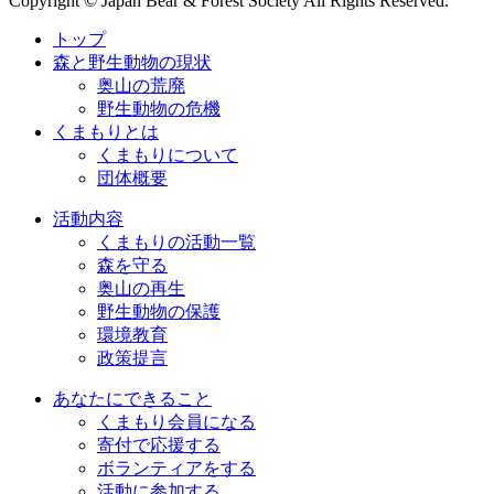
Copyright © Japan Bear & Forest Society All Rights Reserved.
トップ
森と野生動物の現状
奥山の荒廃
野生動物の危機
くまもりとは
くまもりについて
団体概要
活動内容
くまもりの活動一覧
森を守る
奥山の再生
野生動物の保護
環境教育
政策提言
あなたにできること
くまもり会員になる
寄付で応援する
ボランティアをする
活動に参加する