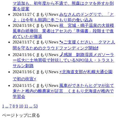
マ追加も、初年度から不適で、熊森はクマを外すか別
案を提案
2024/11/27
くまもりNews
みなさんのドングリで、「と
よ」は今年も順調に冬ごもり前の食い込み
2024/11/18
くまもりNews
祝 宮城・鳴子温泉の大規模
風車白紙撤回、業者はアセスの「準備書」段階まで進
めていたが撤退
2024/11/17
くまもりNews
🐾ご支援ください クマと人
間を守るためのクラウドファンディング開始❗
2024/11/16
くまもりNews
🗾感謝 釧路湿原メガソーラ
ー拡大に土地買収で対抗しているNPO法人・トラスト
サルン釧路
2024/11/16
くまもりNews
⚡北海道支部が札幌大通公園
で初の街宣⚡
2024/11/15
くまもりNews
風車ができたらヒグマが出て
来たと稚内の酪農家が証言 くまもり北海道が稚内で
学習会
1
...
7
8
9
10
11
...
53
ページトップに戻る