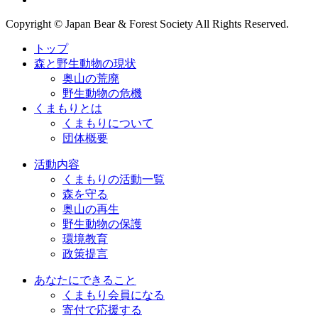
Copyright © Japan Bear & Forest Society All Rights Reserved.
トップ
森と野生動物の現状
奥山の荒廃
野生動物の危機
くまもりとは
くまもりについて
団体概要
活動内容
くまもりの活動一覧
森を守る
奥山の再生
野生動物の保護
環境教育
政策提言
あなたにできること
くまもり会員になる
寄付で応援する