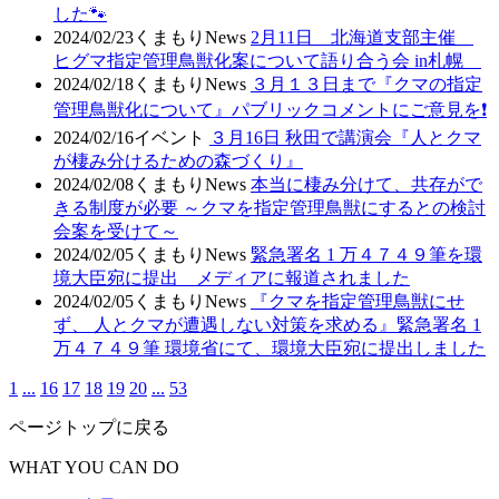
した🐾
2024/02/23
くまもりNews
2月11日 北海道支部主催
ヒグマ指定管理鳥獣化案について語り合う会 in札幌
2024/02/18
くまもりNews
３月１３日まで『クマの指定
管理鳥獣化について』パブリックコメントにご意見を❗
2024/02/16
イベント
３月16日 秋田で講演会『人とクマ
が棲み分けるための森づくり』
2024/02/08
くまもりNews
本当に棲み分けて、共存がで
きる制度が必要 ～クマを指定管理鳥獣にするとの検討
会案を受けて～
2024/02/05
くまもりNews
緊急署名 1 万４７４９筆を環
境大臣宛に提出 メディアに報道されました
2024/02/05
くまもりNews
『クマを指定管理鳥獣にせ
ず、 人とクマが遭遇しない対策を求める』緊急署名 1
万４７４９筆 環境省にて、環境大臣宛に提出しました
1
...
16
17
18
19
20
...
53
ページトップに戻る
WHAT YOU CAN DO