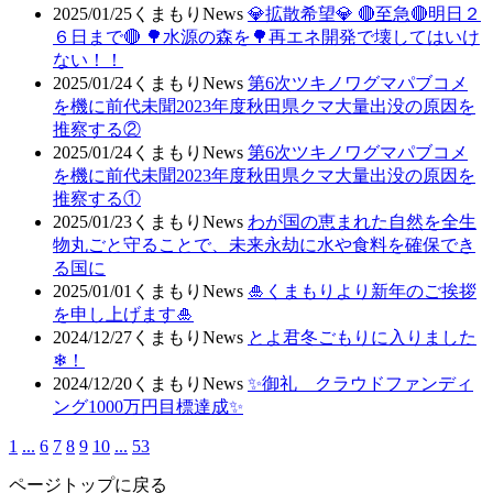
2025/01/25
くまもりNews
💎拡散希望💎 🔴至急🔴明日２
６日まで🔴 🌳水源の森を🌳再エネ開発で壊してはいけ
ない！！
2025/01/24
くまもりNews
第6次ツキノワグマパブコメ
を機に前代未聞2023年度秋田県クマ大量出没の原因を
推察する②
2025/01/24
くまもりNews
第6次ツキノワグマパブコメ
を機に前代未聞2023年度秋田県クマ大量出没の原因を
推察する①
2025/01/23
くまもりNews
わが国の恵まれた自然を全生
物丸ごと守ることで、未来永劫に水や食料を確保でき
る国に
2025/01/01
くまもりNews
🎍くまもりより新年のご挨拶
を申し上げます🎍
2024/12/27
くまもりNews
とよ君冬ごもりに入りました
❄！
2024/12/20
くまもりNews
✨御礼 クラウドファンディ
ング1000万円目標達成✨
1
...
6
7
8
9
10
...
53
ページトップに戻る