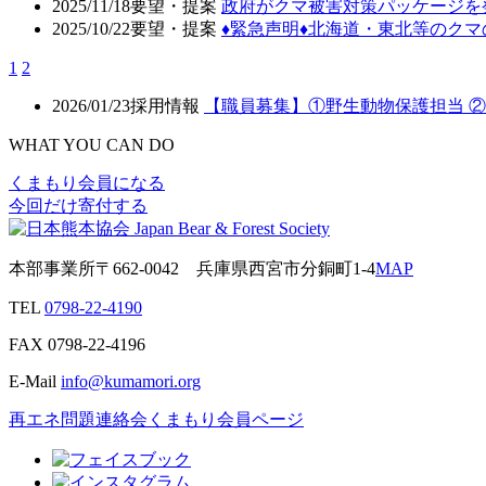
2025/11/18
要望・提案
政府がクマ被害対策パッケージを
2025/10/22
要望・提案
♦️緊急声明♦️北海道・東北等の
1
2
2026/01/23
採用情報
【職員募集】①野生動物保護担当 
WHAT YOU CAN DO
くまもり会員になる
今回だけ寄付する
本部事業所
〒662-0042
兵庫県西宮市分銅町1-4
MAP
TEL
0798-22-4190
FAX
0798-22-4196
E-Mail
info@kumamori.org
再エネ問題連絡会
くまもり会員ページ