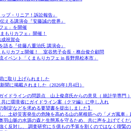
『ストップ・リニア！訴訟報告』
きを伝える講演会『安藤誠の世界』
カフェ」を開催
『くまもりカフェ』開催！
結成祝賀会
を語る『佐藤八重治氏 講演会』
くまもりカフェ開催！ 室谷悠子会長・務台俊介顧問
流イベント「くまもりカフェ in 長野県松本市」
新聞に取り上げられました
聞に掲載されました（2026年1月4日）
ガイドラインの問題点 山上俊彦氏からの意見（ 統計学専門 
長と共に環境省にガイドライン案（クマ編）に申し入れ
の制定などを求める要望書を提出しました】
し、土砂災害発生の危険を高める山の尾根筋への「メガ風車」
奥羽山脈の水源の森と生態系を守るため、共に声を上げてくだ
強く反対し、 調査研究に５億もの予算を割くのではなく喫緊