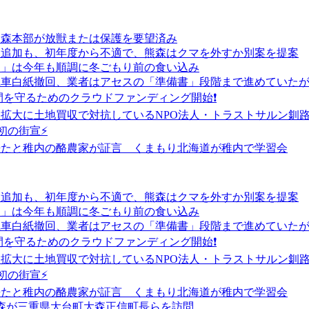
熊森本部が放獣または保護を要望済み
マ追加も、初年度から不適で、熊森はクマを外すか別案を提案
よ」は今年も順調に冬ごもり前の食い込み
風車白紙撤回、業者はアセスの「準備書」段階まで進めていた
間を守るためのクラウドファンディング開始❗
ー拡大に土地買収で対抗しているNPO法人・トラストサルン釧
初の街宣⚡
来たと稚内の酪農家が証言 くまもり北海道が稚内で学習会
マ追加も、初年度から不適で、熊森はクマを外すか別案を提案
よ」は今年も順調に冬ごもり前の食い込み
風車白紙撤回、業者はアセスの「準備書」段階まで進めていた
間を守るためのクラウドファンディング開始❗
ー拡大に土地買収で対抗しているNPO法人・トラストサルン釧
初の街宣⚡
来たと稚内の酪農家が証言 くまもり北海道が稚内で学習会
熊森が三重県大台町大森正信町長らを訪問