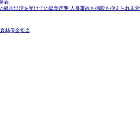
発表
クマの異常出没を受けての緊急声明 人身事故も捕殺も抑えられる
②森林保全担当