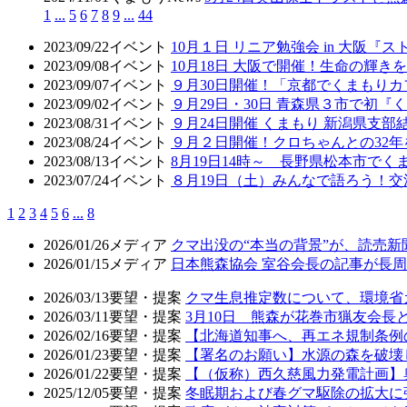
1
...
5
6
7
8
9
...
44
2023/09/22
イベント
10月１日 リニア勉強会 in 大阪
2023/09/08
イベント
10月18日 大阪で開催！生命の輝
2023/09/07
イベント
９月30日開催！「京都でくまもり
2023/09/02
イベント
９月29日・30日 青森県３市で初
2023/08/31
イベント
９月24日開催 くまもり 新潟県支部
2023/08/24
イベント
９月２日開催！クロちゃんとの32年
2023/08/13
イベント
8月19日14時～ 長野県松本市で
2023/07/24
イベント
８月19日（土）みんなで語ろう！交
1
2
3
4
5
6
...
8
2026/01/26
メディア
クマ出没の“本当の背景”が、読売
2026/01/15
メディア
日本熊森協会 室谷会長の記事が長周新
2026/03/13
要望・提案
クマ生息推定数について、環境省
2026/03/11
要望・提案
3月10日 熊森が花巻市猟友会
2026/02/16
要望・提案
【北海道知事へ、再エネ規制条例
2026/01/23
要望・提案
【署名のお願い】水源の森を破壊
2026/01/22
要望・提案
【（仮称）西久慈風力発電計画】
2025/12/05
要望・提案
冬眠期および春グマ駆除の拡大に