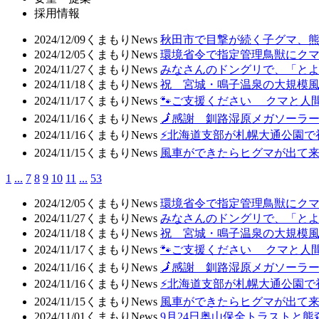
採用情報
2024/12/09
くまもりNews
秋田市で目撃が続く子グマ、
2024/12/05
くまもりNews
環境省令で指定管理鳥獣にク
2024/11/27
くまもりNews
みなさんのドングリで、「と
2024/11/18
くまもりNews
祝 宮城・鳴子温泉の大規模
2024/11/17
くまもりNews
🐾ご支援ください クマと人
2024/11/16
くまもりNews
🗾感謝 釧路湿原メガソーラ
2024/11/16
くまもりNews
⚡北海道支部が札幌大通公園で
2024/11/15
くまもりNews
風車ができたらヒグマが出て
1
...
7
8
9
10
11
...
53
2024/12/05
くまもりNews
環境省令で指定管理鳥獣にク
2024/11/27
くまもりNews
みなさんのドングリで、「と
2024/11/18
くまもりNews
祝 宮城・鳴子温泉の大規模
2024/11/17
くまもりNews
🐾ご支援ください クマと人
2024/11/16
くまもりNews
🗾感謝 釧路湿原メガソーラ
2024/11/16
くまもりNews
⚡北海道支部が札幌大通公園で
2024/11/15
くまもりNews
風車ができたらヒグマが出て
2024/11/01
くまもりNews
9月24日奥山保全トラストと