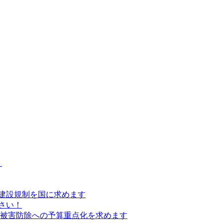
）
建設規制を国に求めます
さい！
の被害防除への予算重点化を求めます