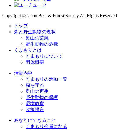
Copyright © Japan Bear & Forest Society All Rights Reserved.
トップ
森と野生動物の現状
奥山の荒廃
野生動物の危機
くまもりとは
くまもりについて
団体概要
活動内容
くまもりの活動一覧
森を守る
奥山の再生
野生動物の保護
環境教育
政策提言
あなたにできること
くまもり会員になる