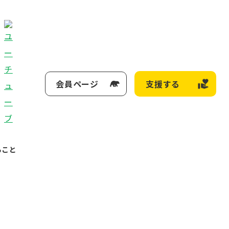
会員ページ
支援する
ること