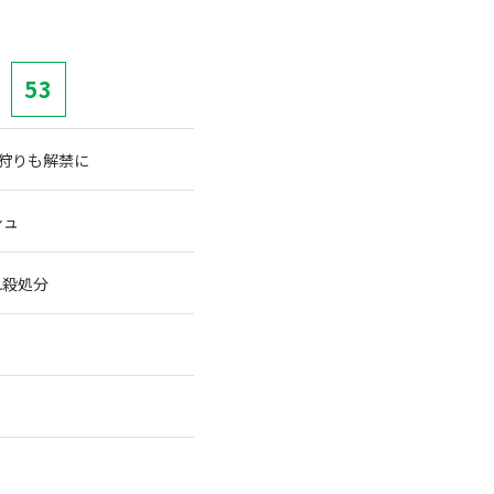
53
穴狩りも解禁に
シュ
れ殺処分