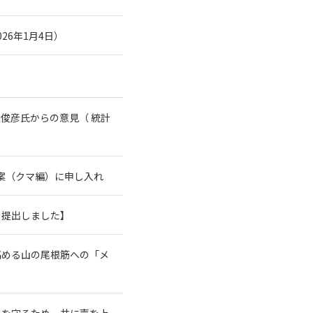
26年1月4日）
俊彦氏からの意見（ 統計
案（クマ編）に申し入れ
を提出しました】
高める山の尾根筋への「メ
系を守るため、共に声を上