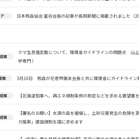
日本熊森協会 室谷会長の記事が長周新聞に掲載されました（20
ィア
クマ生息推定数について、環境省ガイドラインの問題点 山上
提案
学専門 ）
3月10日 熊森が花巻市猟友会長と共に環境省にガイドライン
提案
【北海道知事へ、再エネ規制条例の制定などを求める要望書
提案
【署名のお願い】水源の森を破壊し、土砂災害発生の危険を
提案
ガ風車」建設規制を国に求めます
【（仮称）西久慈風力発電計画】奥羽山脈の水源の森と生態