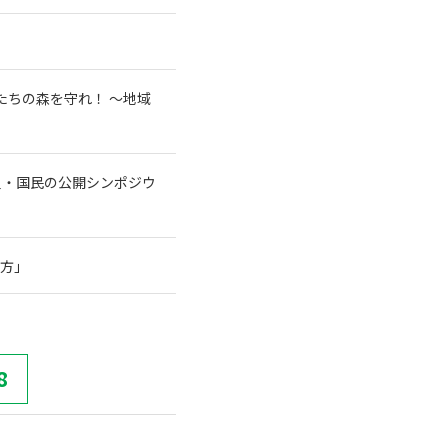
たちの森を守れ！ 〜地域
員・国民の公開シンポジウ
行方」
8