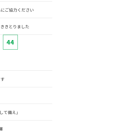
名にご協力ください
でききとりました
44
ます
そして備え」
庫