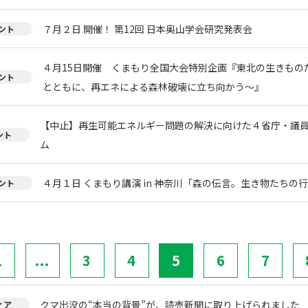
７月２日 開催！ 第12回 日本奥山学会研究発表会
ント
４月15日開催 くまもり全国大会特別企画『東北の生きもの
ント
とともに、再エネによる森林破壊に立ち向かう〜』
【中止】再生可能エネルギー問題の解決に向けた４省庁・議
ント
ム
４月１日 くまもり講演 in 神奈川「森の伝言。生き物たちの
ント
1
...
3
4
5
6
7
クマ出没の“本当の背景”が、読売新聞に取り上げられました
ィア