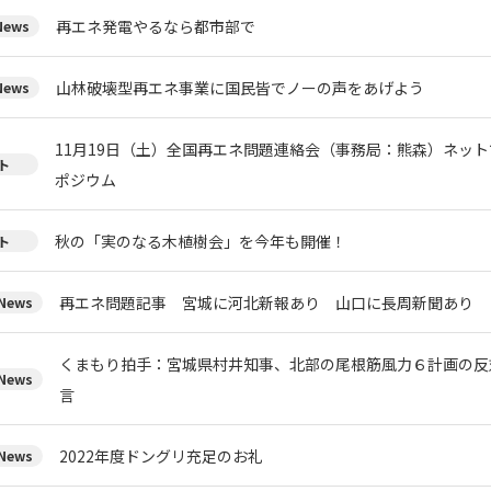
再エネ発電やるなら都市部で
ews
山林破壊型再エネ事業に国民皆でノーの声をあげよう
ews
11月19日（土）全国再エネ問題連絡会（事務局：熊森）ネッ
ト
ポジウム
秋の「実のなる木植樹会」を今年も開催！
ト
再エネ問題記事 宮城に河北新報あり 山口に長周新聞あり
ews
くまもり拍手：宮城県村井知事、北部の尾根筋風力６計画の反
ews
言
2022年度ドングリ充足のお礼
ews