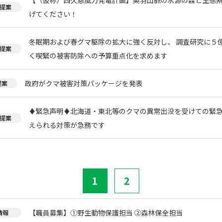
提案
げてください！
冬眠期および春グマ駆除の拡大に強く反対し、 調査研究に５
提案
く喫緊の被害防除への予算重点化を求めます
政府がクマ被害対策パッケージを発表
提案
♦️緊急声明♦️北海道・東北等のクマの異常出没を受けての緊
提案
えられる対策が急務です
1
2
【職員募集】①野生動物保護担当 ②森林保全担当
情報