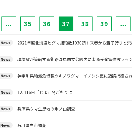
...
35
36
37
38
39
...
2021年度北海道ヒグマ捕殺数1030頭！来春から親子狩りと
News
環境省が管轄する釧路湿原国立公園内に太陽光発電建設ラッ
News
神奈川県絶滅危惧種ツキノワグマ イノシシ罠に錯誤捕獲さ
News
12月16日「とよ」冬ごもりに
News
兵庫県クマ生息地の氷ノ山調査
News
石川県白山調査
News