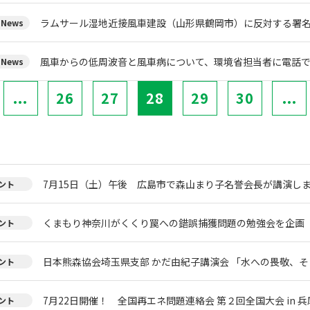
ラムサール湿地近接風車建設（山形県鶴岡市）に反対する署
News
風車からの低周波音と風車病について、環境省担当者に電話
News
...
26
27
28
29
30
...
7月15日（土）午後 広島市で森山まり子名誉会長が講演し
ント
くまもり神奈川がくくり罠への錯誤捕獲問題の勉強会を企画
ント
日本熊森協会埼玉県支部 かだ由紀子講演会 「水への畏敬、
ント
7月22日開催！ 全国再エネ問題連絡会 第２回全国大会 in 兵
ント