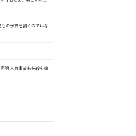
億もの予算を割くのではな
急声明 人身事故も捕殺も抑