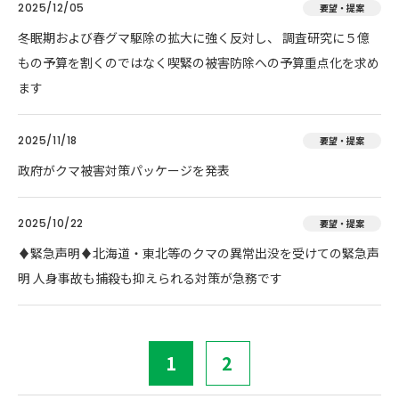
2025/12/05
要望・提案
冬眠期および春グマ駆除の拡大に強く反対し、 調査研究に５億
もの予算を割くのではなく喫緊の被害防除への予算重点化を求め
ます
2025/11/18
要望・提案
政府がクマ被害対策パッケージを発表
2025/10/22
要望・提案
♦️緊急声明♦️北海道・東北等のクマの異常出没を受けての緊急声
明 人身事故も捕殺も抑えられる対策が急務です
1
2