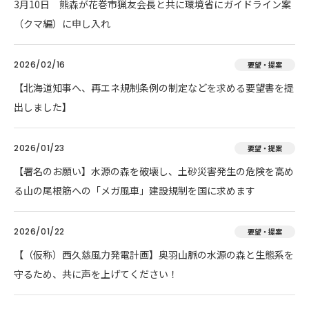
3月10日 熊森が花巻市猟友会長と共に環境省にガイドライン案
（クマ編）に申し入れ
2026/02/16
要望・提案
【北海道知事へ、再エネ規制条例の制定などを求める要望書を提
出しました】
2026/01/23
要望・提案
【署名のお願い】水源の森を破壊し、土砂災害発生の危険を高め
る山の尾根筋への「メガ風車」建設規制を国に求めます
2026/01/22
要望・提案
【（仮称）西久慈風力発電計画】奥羽山脈の水源の森と生態系を
守るため、共に声を上げてください！