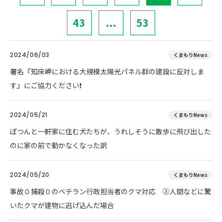
43
...
53
2024/06/03
くまもりNews
署名『知床岬における大規模太陽光パネル群の建設に反対しま
す』にご協力ください❗
2024/05/21
くまもりNews
ぽつんと一軒家に住む犬たちが、うれしそうに散歩に飛び出した
のに家の前で動かなくなった訳
2024/05/20
くまもりNews
事故０捕殺０のベテラン行政担当者のクマ対応 ③人間などに驚
いたクマが建物に逃げ込んだ場合