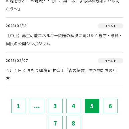
の森を守れ！ 〜地域とともに、再エネによる森林破壊に立ち向
かう〜』
2023/02/13
イベント
【中止】再生可能エネルギー問題の解決に向けた４省庁・議員・
国民の公開シンポジウム
2023/02/07
イベント
４月１日 くまもり講演 in 神奈川「森の伝言。生き物たちの行
方」
1
...
3
4
5
6
7
8