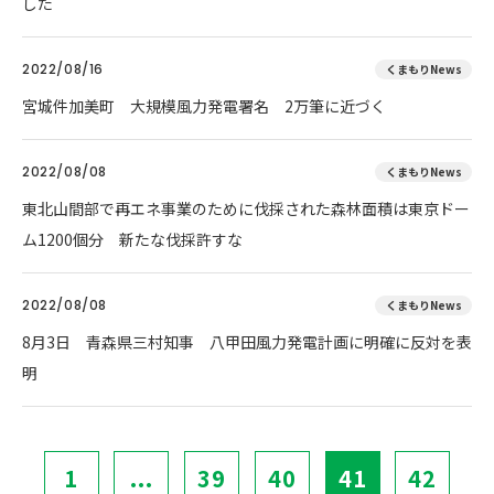
した
2022/08/16
くまもりNews
宮城件加美町 大規模風力発電署名 2万筆に近づく
2022/08/08
くまもりNews
東北山間部で再エネ事業のために伐採された森林面積は東京ドー
ム1200個分 新たな伐採許すな
2022/08/08
くまもりNews
8月3日 青森県三村知事 八甲田風力発電計画に明確に反対を表
明
1
...
39
40
41
42