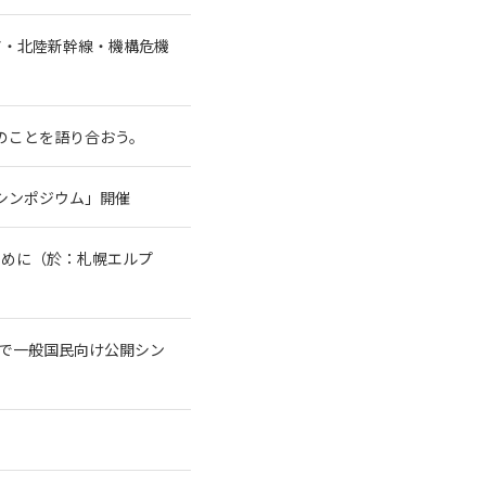
ア・北陸新幹線・機構危機
水のことを語り合おう。
シンポジウム」開催
ために（於：札幌エルプ
トで一般国民向け公開シン