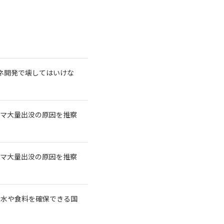
再エネ開発で壊してはいけな
クマ大量出没の原因を推察
クマ大量出没の原因を推察
に水や食料を確保できる国