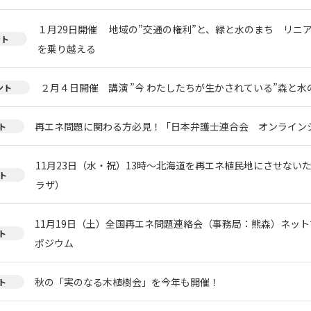
１月29日開催 地域の”交通の権利”と、緑と水のまち リニ
ント
を乗り越える
２月４日開催 講演 ”今 わたしたちが生かされている”森と
ント
再エネ問題に関わる方必見！「日本弁護士連合会 オンライン
ト
11月23日（水・祝）13時～北海道を再エネ植民地にさせない
ト
ラザ）
11月19日（土）全国再エネ問題連絡会（事務局：熊森）ネッ
ト
ポジウム
秋の「実のなる木植樹会」を今年も開催！
ト