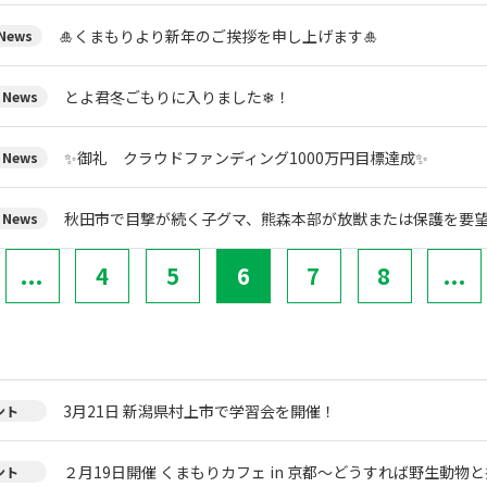
🎍くまもりより新年のご挨拶を申し上げます🎍
ews
とよ君冬ごもりに入りました❄！
News
✨御礼 クラウドファンディング1000万円目標達成✨
News
秋田市で目撃が続く子グマ、熊森本部が放獣または保護を要
News
...
4
5
6
7
8
...
3月21日 新潟県村上市で学習会を開催！
ント
２月19日開催 くまもりカフェ in 京都～どうすれば野生動物
ント