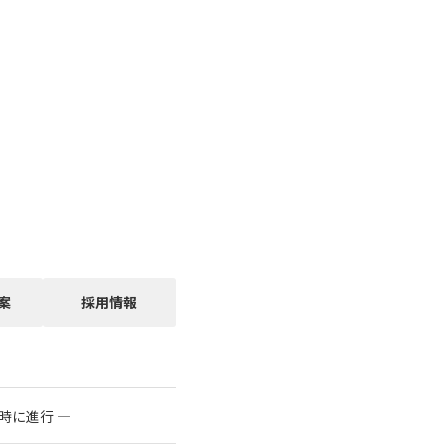
案
採用情報
時に進行 ―