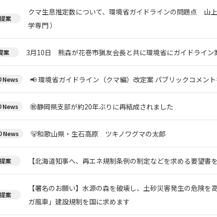
クマ生息推定数について、環境省ガイドラインの問題点 山上
提案
学専門 ）
3月10日 熊森が花巻市猟友会長と共に環境省にガイドライン
提案
📢 環境省ガイドライン（クマ編）改定案 パブリックコメント
News
㊗️静岡県支部が約20年ぶりに再結成されました
News
🐻和歌山県・生石高原 ツキノワグマの太郎
News
【北海道知事へ、再エネ規制条例の制定などを求める要望書
提案
【署名のお願い】水源の森を破壊し、土砂災害発生の危険を
提案
ガ風車」建設規制を国に求めます