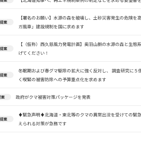
【署名のお願い】水源の森を破壊し、土砂災害発生の危険を
提案
ガ風車」建設規制を国に求めます
【（仮称）西久慈風力発電計画】奥羽山脈の水源の森と生態
提案
げてください！
冬眠期および春グマ駆除の拡大に強く反対し、 調査研究に５
提案
く喫緊の被害防除への予算重点化を求めます
政府がクマ被害対策パッケージを発表
提案
♦️緊急声明♦️北海道・東北等のクマの異常出没を受けての緊
提案
えられる対策が急務です