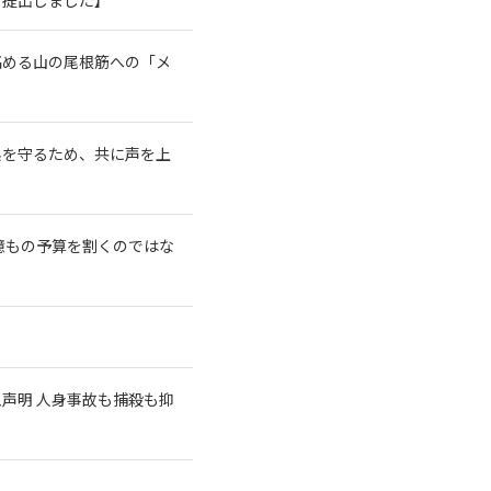
高める山の尾根筋への「メ
系を守るため、共に声を上
億もの予算を割くのではな
急声明 人身事故も捕殺も抑