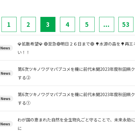
1
2
3
4
5
...
53
💎拡散希望💎 🔴至急🔴明日２６日まで🔴 🌳水源の森を🌳
News
い！！
第6次ツキノワグマパブコメを機に前代未聞2023年度秋田県
News
する②
第6次ツキノワグマパブコメを機に前代未聞2023年度秋田県
News
する①
わが国の恵まれた自然を全生物丸ごと守ることで、未来永劫
News
に