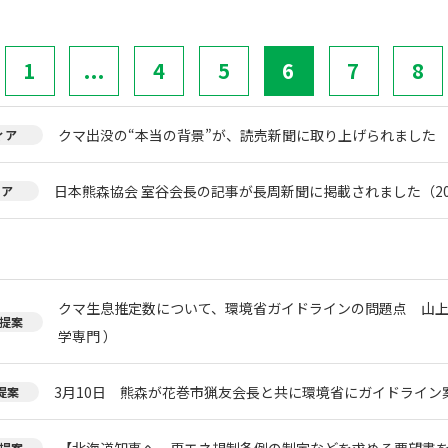
1
...
4
5
6
7
8
クマ出没の“本当の背景”が、読売新聞に取り上げられました
ィア
日本熊森協会 室谷会長の記事が長周新聞に掲載されました（20
ィア
クマ生息推定数について、環境省ガイドラインの問題点 山上
提案
学専門 ）
3月10日 熊森が花巻市猟友会長と共に環境省にガイドライン
提案
【北海道知事へ、再エネ規制条例の制定などを求める要望書
提案