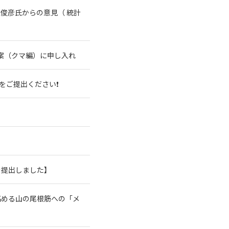
俊彦氏からの意見（ 統計
案（クマ編）に申し入れ
をご提出ください❗
を提出しました】
高める山の尾根筋への「メ