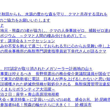
 ❗ 秋田からも、水源の豊かな森を守り、クマと共存する流れを
へのご協力をお願いいたします
🚩
政・地元・熊森の3者が協力し、クマの人身事故ゼロ、捕殺ゼロ達
シンポジウム ～クマと人間の棲み分けをめざして～
戻す」講演会＆トークセッション
しみや不安を抱えて過ごしておられる方に心からお見舞い申し
県の県央事務所の鳥獣専門調査指導員岩下幸代さんが語るクマ
、FIT認定が取り消されたメガソーラー計画地の山々
ネ事業は控えるべき 長野県選出の務台俊介衆議院議員が国会
を求めて東京の防衛省に電話 日本人が声を上げるしかないと思い
錯誤捕獲された絶滅危惧種が殺処分される 鳥獣保護管理法違
～くまもりボランティア大活躍～
１泊２日：座学＋青山高原現地視察
国大会＜東北特集＞に定員いっぱいの140名 盛会お礼 於:尼崎
に参加者84名！熊森の輪がさらに大きく！ 於:横浜市