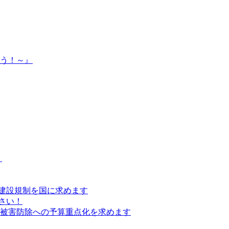
よう！～』
）
建設規制を国に求めます
さい！
の被害防除への予算重点化を求めます