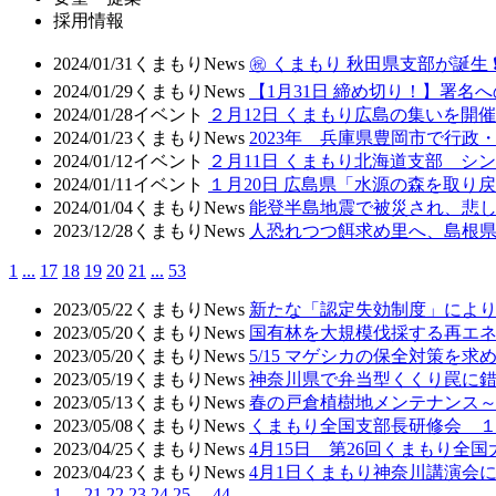
採用情報
2024/01/31
くまもりNews
㊗ くまもり 秋田県支部が誕生
2024/01/29
くまもりNews
【1月31日 締め切り！】署名
2024/01/28
イベント
２月12日 くまもり広島の集いを開催
2024/01/23
くまもりNews
2023年 兵庫県豊岡市で行
2024/01/12
イベント
２月11日 くまもり北海道支部 
2024/01/11
イベント
１月20日 広島県「水源の森を取り
2024/01/04
くまもりNews
能登半島地震で被災され、悲
2023/12/28
くまもりNews
人恐れつつ餌求め里へ、島根
1
...
17
18
19
20
21
...
53
2023/05/22
くまもりNews
新たな「認定失効制度」により
2023/05/20
くまもりNews
国有林を大規模伐採する再エ
2023/05/20
くまもりNews
5/15 マゲシカの保全対策
2023/05/19
くまもりNews
神奈川県で弁当型くくり罠に
2023/05/13
くまもりNews
春の戸倉植樹地メンテナンス
2023/05/08
くまもりNews
くまもり全国支部長研修会 
2023/04/25
くまもりNews
4月15日 第26回くまもり全
2023/04/23
くまもりNews
4月1日くまもり神奈川講演会
1
...
21
22
23
24
25
...
44