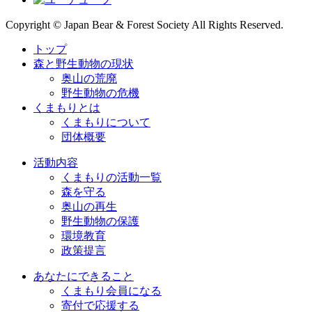
Copyright © Japan Bear & Forest Society All Rights Reserved.
トップ
森と野生動物の現状
奥山の荒廃
野生動物の危機
くまもりとは
くまもりについて
団体概要
活動内容
くまもりの活動一覧
森を守る
奥山の再生
野生動物の保護
環境教育
政策提言
あなたにできること
くまもり会員になる
寄付で応援する