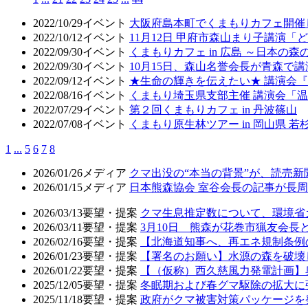
2022/10/29
イベント
大阪府島本町でくまもりカフェ開催
2022/10/12
イベント
11月12日 甲府市森山まり子講演
2022/09/30
イベント
くまもりカフェ in 広島 ～日本の
2022/09/30
イベント
10月15日、森山名誉会長が青森で
2022/09/12
イベント
★生命の輝きを伝えたい★ 講演会
2022/08/16
イベント
くまもり埼玉県支部主催 講演会「
2022/07/29
イベント
第２回くまもりカフェ in 丹波篠山
2022/07/08
イベント
くまもり原生林ツアー in 岡山県 
1
...
5
6
7
8
2026/01/26
メディア
クマ出没の“本当の背景”が、読売
2026/01/15
メディア
日本熊森協会 室谷会長の記事が長周新
2026/03/13
要望・提案
クマ生息推定数について、環境省
2026/03/11
要望・提案
3月10日 熊森が花巻市猟友会
2026/02/16
要望・提案
【北海道知事へ、再エネ規制条例
2026/01/23
要望・提案
【署名のお願い】水源の森を破壊
2026/01/22
要望・提案
【（仮称）西久慈風力発電計画】
2025/12/05
要望・提案
冬眠期および春グマ駆除の拡大に
2025/11/18
要望・提案
政府がクマ被害対策パッケージを