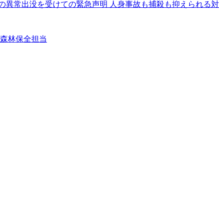
クマの異常出没を受けての緊急声明 人身事故も捕殺も抑えられる
②森林保全担当