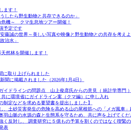
します！
「どうしたら野生動物と共存できるのか」
森の危機～ クマ生息地ツアー開催！
講演予定です
『安藤誠の世界～美しい写真や映像と野生動物との共存を考え
温故治水」
若杉天然林を開催します！
新聞に取り上げられました
聞に掲載されました（2026年1月4日）
ガイドラインの問題点 山上俊彦氏からの意見（ 統計学専門 
長と共に環境省にガイドライン案（クマ編）に申し入れ
の制定などを求める要望書を提出しました】
し、土砂災害発生の危険を高める山の尾根筋への「メガ風車」
奥羽山脈の水源の森と生態系を守るため、共に声を上げてくだ
強く反対し、 調査研究に５億もの予算を割くのではなく喫緊
発表