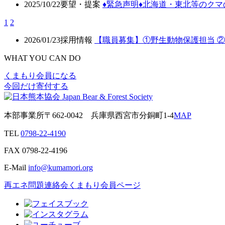
2025/10/22
要望・提案
♦️緊急声明♦️北海道・東北等の
1
2
2026/01/23
採用情報
【職員募集】①野生動物保護担当 
WHAT YOU CAN DO
くまもり会員になる
今回だけ寄付する
本部事業所
〒662-0042
兵庫県西宮市分銅町1-4
MAP
TEL
0798-22-4190
FAX
0798-22-4196
E-Mail
info@kumamori.org
再エネ問題連絡会
くまもり会員ページ