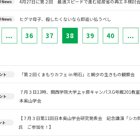
4月27日に第２回 最速スピードで進む経産省の再エネ検討
News
ヒグマ母子、殺したくないなら即追い払うべし
News
...
36
37
38
39
40
...
「第２回くまもりカフェ in 明石」と朝夕の生きもの観察会
ント
７月３日13時、関西学院大学上ヶ原キャンパスG号館201教
ント
本奥山学会
【７月３日第11回日本奥山学会研究発表会 記念講演「シカ
ント
氏 ご参加を！】