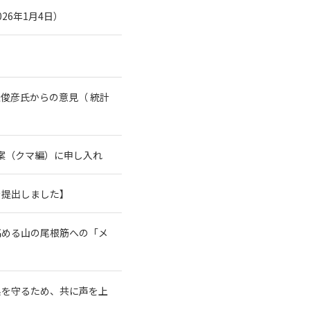
26年1月4日）
俊彦氏からの意見（ 統計
案（クマ編）に申し入れ
を提出しました】
高める山の尾根筋への「メ
系を守るため、共に声を上