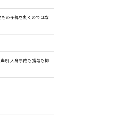
億もの予算を割くのではな
急声明 人身事故も捕殺も抑