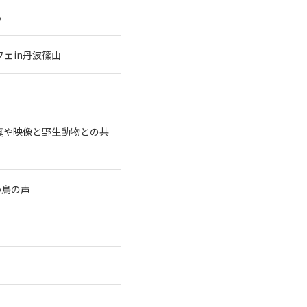
る
ェin丹波篠山
真や映像と野生動物との共
小鳥の声