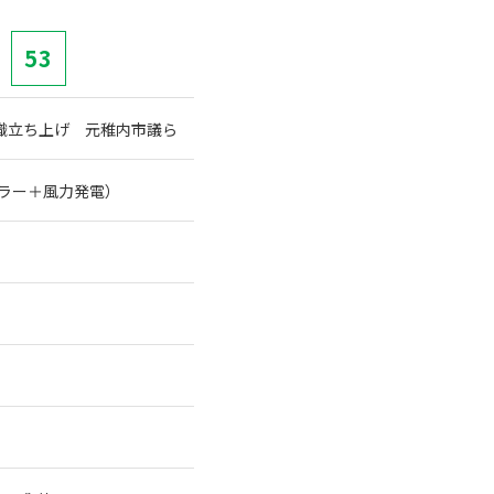
53
織立ち上げ 元稚内市議ら
ーラー＋風力発電）