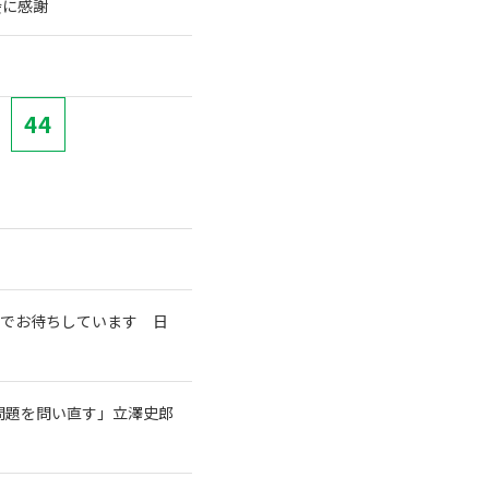
会に感謝
44
室でお待ちしています 日
問題を問い直す」立澤史郎