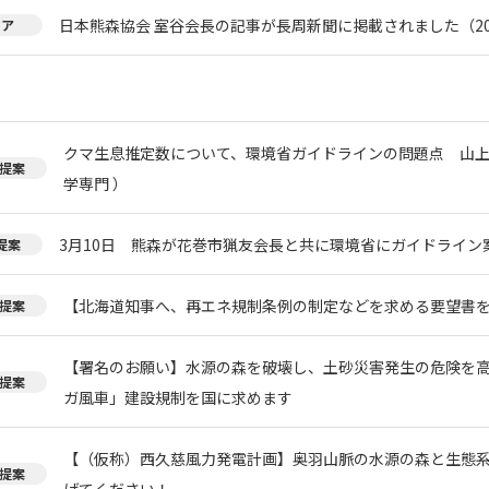
日本熊森協会 室谷会長の記事が長周新聞に掲載されました（20
ィア
クマ生息推定数について、環境省ガイドラインの問題点 山上
提案
学専門 ）
3月10日 熊森が花巻市猟友会長と共に環境省にガイドライン
提案
【北海道知事へ、再エネ規制条例の制定などを求める要望書
提案
【署名のお願い】水源の森を破壊し、土砂災害発生の危険を
提案
ガ風車」建設規制を国に求めます
【（仮称）西久慈風力発電計画】奥羽山脈の水源の森と生態
提案
げてください！