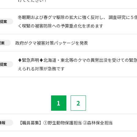
冬眠期および春グマ駆除の拡大に強く反対し、 調査研究に５
提案
く喫緊の被害防除への予算重点化を求めます
政府がクマ被害対策パッケージを発表
提案
♦️緊急声明♦️北海道・東北等のクマの異常出没を受けての緊
提案
えられる対策が急務です
1
2
【職員募集】①野生動物保護担当 ②森林保全担当
情報