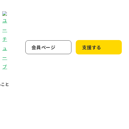
会員ページ
支援する
ること