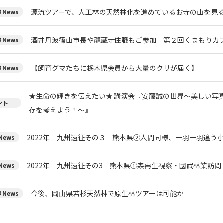
源流ツアーで、人工林の天然林化を進めているお寺の山を見
News
酒井丹波篠山市長や龍蔵寺住職もご参加 第２回くまもりカフ
News
【飼育グマたちに栃木県会員から大量のクリが届く】
News
★生命の輝きを伝えたい★ 講演会『安藤誠の世界～美しい写
ント
存を考えよう！～』
2022年 九州遠征その３ 熊本県②人間同様、一羽一羽違う
ews
2022年 九州遠征その3 熊本県①森再生視察・國武林業訪問
ews
今後、岡山県若杉天然林で原生林ツアーは可能か
News