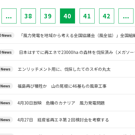
...
38
39
40
41
42
...
「風力発電を地域から考える全国協議会（風全協）」全国組
News
日本はすでに再エネで23000ha の森林を伐採済み（メガソ
News
エンリッチメント用に、伐採したてのスギの丸太
News
福島再び犠牲か 山の尾根に46基もの風車工事
News
4月30日放映 危機のカナリア 風力発電問題
News
4月27日 経産省再エネ第２回検討会を考察する
News