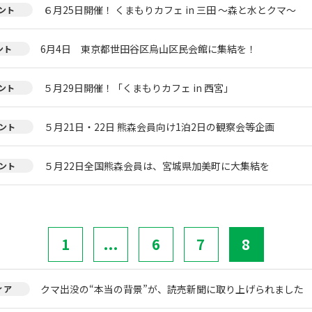
６月25日開催！ くまもりカフェ in 三田 ～森と水とクマ～
ント
6月4日 東京都世田谷区烏山区民会館に集結を！
ント
５月29日開催！「くまもりカフェ in 西宮」
ント
５月21日・22日 熊森会員向け1泊2日の観察会等企画
ント
５月22日全国熊森会員は、宮城県加美町に大集結を
ント
1
...
6
7
8
クマ出没の“本当の背景”が、読売新聞に取り上げられました
ィア