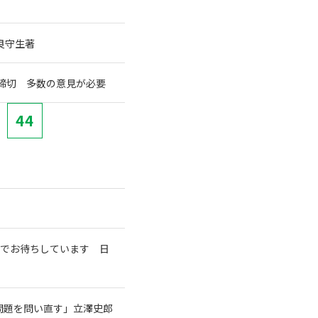
良守生著
締切 多数の意見が必要
44
室でお待ちしています 日
問題を問い直す」立澤史郎