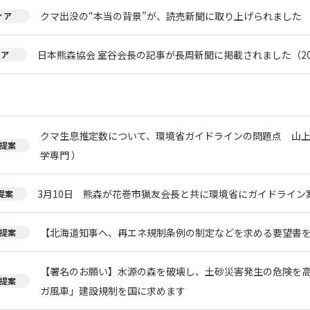
クマ出没の“本当の背景”が、読売新聞に取り上げられました
ィア
日本熊森協会 室谷会長の記事が長周新聞に掲載されました（20
ィア
クマ生息推定数について、環境省ガイドラインの問題点 山上
提案
学専門 ）
3月10日 熊森が花巻市猟友会長と共に環境省にガイドライン
提案
【北海道知事へ、再エネ規制条例の制定などを求める要望書
提案
【署名のお願い】水源の森を破壊し、土砂災害発生の危険を
提案
ガ風車」建設規制を国に求めます