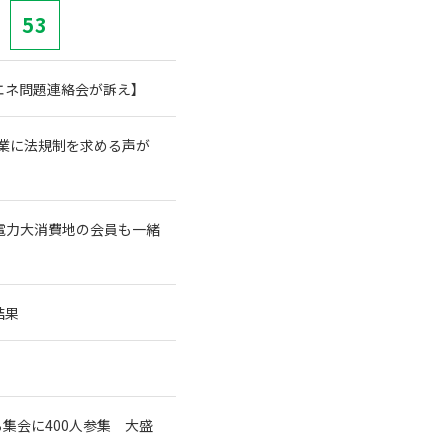
53
エネ問題連絡会が訴え】
業に法規制を求める声が
電力大消費地の会員も一緒
結果
集会に400人参集 大盛