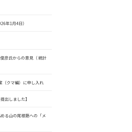
26年1月4日）
俊彦氏からの意見（ 統計
案（クマ編）に申し入れ
を提出しました】
高める山の尾根筋への「メ