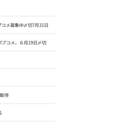
コメ募集中〆切7月31日
ブコメ、６月19日〆切
を取得
る