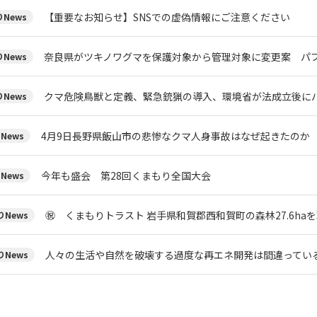
【重要なお知らせ】SNSでの虚偽情報にご注意ください
News
奈良県がツキノワグマを保護対象から管理対象に変更案 パブ
News
クマ危険鳥獣と定義、緊急銃猟の導入、環境省が法成立後にパ
News
4月9日長野県飯山市の悲惨なクマ人身事故はなぜ起きたのか
News
今年も盛会 第28回くまもり全国大会
News
㊗ くまもりトラスト 岩手県和賀郡西和賀町の森林27.6ha
News
人々の生活や自然を破壊する過度な再エネ開発は間違ってい
News