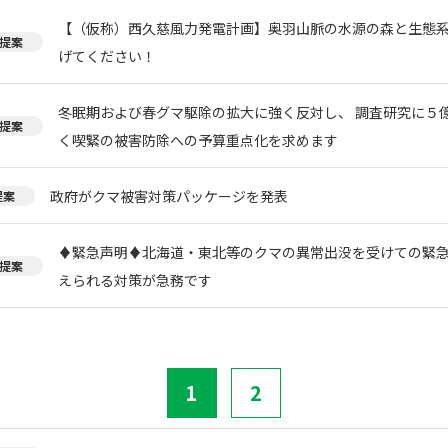
【（仮称）西久慈風力発電計画】奥羽山脈の水源の森と生態
提案
げてください！
冬眠期および春グマ駆除の拡大に強く反対し、 調査研究に５
提案
く喫緊の被害防除への予算重点化を求めます
政府がクマ被害対策パッケージを発表
提案
♦️緊急声明♦️北海道・東北等のクマの異常出没を受けての緊
提案
えられる対策が急務です
1
2