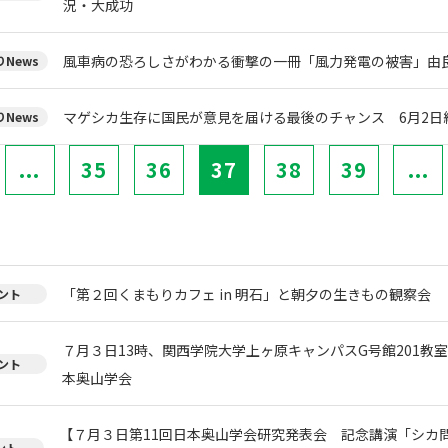
況・大成功
風車病の恐ろしさがわかる衝撃の一冊「風力発電の被害」由
News
マゲシカ生存に国民が意見を届ける最後のチャンス 6月2日
News
...
35
36
37
38
39
...
「第２回くまもりカフェ in 明石」と朝夕の生きもの観察会
ント
７月３日13時、関西学院大学上ヶ原キャンパスG号館201教
ント
本奥山学会
【７月３日第11回日本奥山学会研究発表会 記念講演「シカ
ント