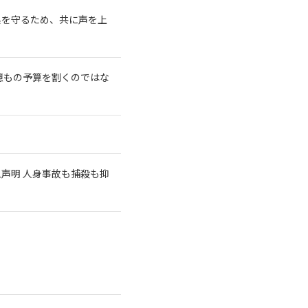
系を守るため、共に声を上
億もの予算を割くのではな
急声明 人身事故も捕殺も抑