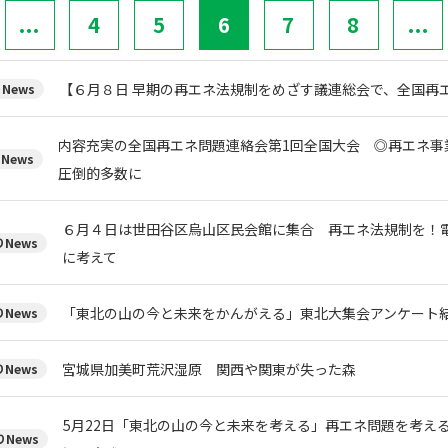
...
4
5
6
7
8
...
【６月８日 早期の再エネ法規制をめざす議連総会で、全国再
News
内容充実の全国再エネ問題連絡会第1回全国大会 ◎再エネ事
News
圧倒的多数に
６月４日は世田谷区烏山区民会館に集合 再エネ法規制を！
News
に考えて
「東北の山の今と未来をかんがえる」東北大集会アンケート
News
宮城県加美町荒沢湿原 関西や関東が失った森
News
5月22日「東北の山の今と未来を考える」再エネ問題を考える
News