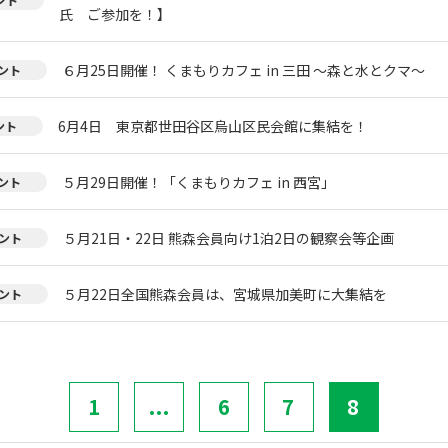
氏 ご参加を！】
６月25日開催！ くまもりカフェ in 三田 ～森と水とクマ～
ント
6月4日 東京都世田谷区烏山区民会館に集結を！
ント
５月29日開催！「くまもりカフェ in 西宮」
ント
５月21日・22日 熊森会員向け1泊2日の観察会等企画
ント
５月22日全国熊森会員は、宮城県加美町に大集結を
ント
1
...
6
7
8