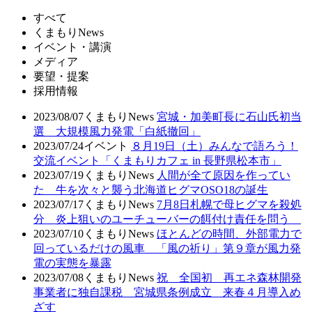
すべて
くまもりNews
イベント・講演
メディア
要望・提案
採用情報
2023/08/07
くまもりNews
宮城・加美町長に石山氏初当
選 大規模風力発電「白紙撤回」
2023/07/24
イベント
８月19日（土）みんなで語ろう！
交流イベント「くまもりカフェ in 長野県松本市」
2023/07/19
くまもりNews
人間が全て原因を作ってい
た 牛を次々と襲う北海道ヒグマOSO18の誕生
2023/07/17
くまもりNews
7月8日札幌で母ヒグマを殺処
分 炎上狙いのユーチューバーの餌付け責任を問う
2023/07/10
くまもりNews
ほとんどの時間、外部電力で
回っているだけの風車 「風の祈り」第９章が風力発
電の実態を暴露
2023/07/08
くまもりNews
祝 全国初 再エネ森林開発
事業者に独自課税 宮城県条例成立 来春４月導入め
ざす