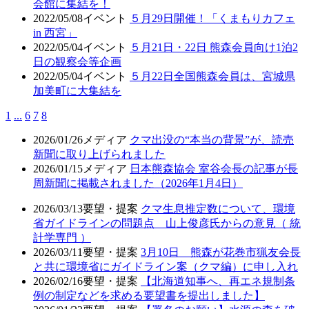
会館に集結を！
2022/05/08
イベント
５月29日開催！「くまもりカフェ
in 西宮」
2022/05/04
イベント
５月21日・22日 熊森会員向け1泊2
日の観察会等企画
2022/05/04
イベント
５月22日全国熊森会員は、宮城県
加美町に大集結を
1
...
6
7
8
2026/01/26
メディア
クマ出没の“本当の背景”が、読売
新聞に取り上げられました
2026/01/15
メディア
日本熊森協会 室谷会長の記事が長
周新聞に掲載されました（2026年1月4日）
2026/03/13
要望・提案
クマ生息推定数について、環境
省ガイドラインの問題点 山上俊彦氏からの意見（ 統
計学専門 ）
2026/03/11
要望・提案
3月10日 熊森が花巻市猟友会長
と共に環境省にガイドライン案（クマ編）に申し入れ
2026/02/16
要望・提案
【北海道知事へ、再エネ規制条
例の制定などを求める要望書を提出しました】