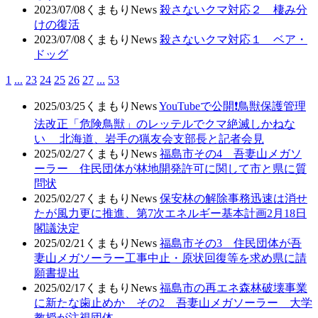
2023/07/08
くまもりNews
殺さないクマ対応２ 棲み分
けの復活
2023/07/08
くまもりNews
殺さないクマ対応１ ベア・
ドッグ
1
...
23
24
25
26
27
...
53
2025/03/25
くまもりNews
YouTubeで公開❗鳥獣保護管理
法改正「危険鳥獣」のレッテルでクマ絶滅しかねな
い 北海道、岩手の猟友会支部長と記者会見
2025/02/27
くまもりNews
福島市その4 吾妻山メガソ
ーラー 住民団体が林地開発許可に関して市と県に質
問状
2025/02/27
くまもりNews
保安林の解除事務迅速は消せ
たが風力更に推進、第7次エネルギー基本計画2月18日
閣議決定
2025/02/21
くまもりNews
福島市その3 住民団体が吾
妻山メガソーラー工事中止・原状回復等を求め県に請
願書提出
2025/02/17
くまもりNews
福島市の再エネ森林破壊事業
に新たな歯止めか その2 吾妻山メガソーラー 大学
教授が注視団体