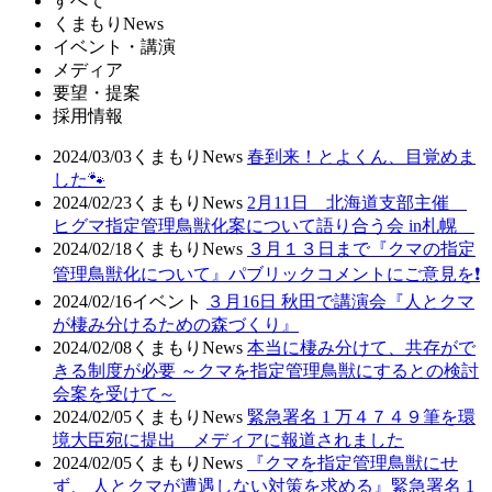
すべて
くまもりNews
イベント・講演
メディア
要望・提案
採用情報
2024/03/03
くまもりNews
春到来！とよくん、目覚めま
した🐾
2024/02/23
くまもりNews
2月11日 北海道支部主催
ヒグマ指定管理鳥獣化案について語り合う会 in札幌
2024/02/18
くまもりNews
３月１３日まで『クマの指定
管理鳥獣化について』パブリックコメントにご意見を❗
2024/02/16
イベント
３月16日 秋田で講演会『人とクマ
が棲み分けるための森づくり』
2024/02/08
くまもりNews
本当に棲み分けて、共存がで
きる制度が必要 ～クマを指定管理鳥獣にするとの検討
会案を受けて～
2024/02/05
くまもりNews
緊急署名 1 万４７４９筆を環
境大臣宛に提出 メディアに報道されました
2024/02/05
くまもりNews
『クマを指定管理鳥獣にせ
ず、 人とクマが遭遇しない対策を求める』緊急署名 1