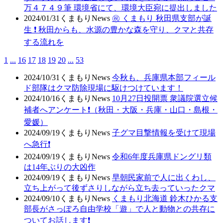
万４７４９筆 環境省にて、環境大臣宛に提出しました
2024/01/31
くまもりNews
㊗ くまもり 秋田県支部が誕
生 ❗ 秋田からも、水源の豊かな森を守り、クマと共存
する流れを
1
...
16
17
18
19
20
...
53
2024/10/31
くまもりNews
今秋も、兵庫県本部フィール
ド部隊はクマ防除現場に駆けつけています！
2024/10/16
くまもりNews
10月27日投開票 衆議院選立候
補者へアンケート❗（秋田・大阪・兵庫・山口・島根・
愛媛）
2024/09/19
くまもりNews
子グマ目撃情報を受けて現場
へ急行❗
2024/09/19
くまもりNews
令和6年度兵庫県ドングリ類
は14年ぶりの大凶作
2024/09/19
くまもりNews
早朝民家前で人に出くわし、
立ち上がって後ずさりしながら立ち去っていったクマ
2024/09/10
くまもりNews
くまもり北海道 鈴木ひかる支
部長がさっぽろ自由学校「遊」で人と動物との共存に
ついてお話します❗