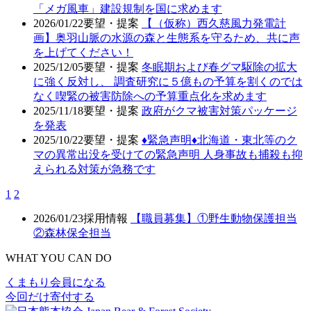
「メガ風車」建設規制を国に求めます
2026/01/22
要望・提案
【（仮称）西久慈風力発電計
画】奥羽山脈の水源の森と生態系を守るため、共に声
を上げてください！
2025/12/05
要望・提案
冬眠期および春グマ駆除の拡大
に強く反対し、 調査研究に５億もの予算を割くのでは
なく喫緊の被害防除への予算重点化を求めます
2025/11/18
要望・提案
政府がクマ被害対策パッケージ
を発表
2025/10/22
要望・提案
♦️緊急声明♦️北海道・東北等のク
マの異常出没を受けての緊急声明 人身事故も捕殺も抑
えられる対策が急務です
1
2
2026/01/23
採用情報
【職員募集】①野生動物保護担当
②森林保全担当
WHAT YOU CAN DO
くまもり会員になる
今回だけ寄付する