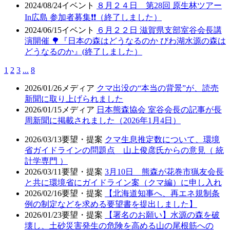
2024/08/24
イベント
８月２４日 第28回 原生林ツアー
In広島 参加者募集❗❗（終了しました）
2024/06/15
イベント
６月２２日 滋賀県支部室谷会長講
演開催 🌳『日本の森はどうなるのか びわ湖水源の森は
どうなるのか』(終了しました）
1
2
3
...
8
2026/01/26
メディア
クマ出没の“本当の背景”が、読売
新聞に取り上げられました
2026/01/15
メディア
日本熊森協会 室谷会長の記事が長
周新聞に掲載されました（2026年1月4日）
2026/03/13
要望・提案
クマ生息推定数について、環境
省ガイドラインの問題点 山上俊彦氏からの意見（ 統
計学専門 ）
2026/03/11
要望・提案
3月10日 熊森が花巻市猟友会長
と共に環境省にガイドライン案（クマ編）に申し入れ
2026/02/16
要望・提案
【北海道知事へ、再エネ規制条
例の制定などを求める要望書を提出しました】
2026/01/23
要望・提案
【署名のお願い】水源の森を破
壊し、土砂災害発生の危険を高める山の尾根筋への