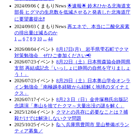
2024/09/06
くまもりNews
🌟速報🌟 鈴木ひかる北海道支
部長 ヒグマの生息数を低減させると発表した北海道庁
に要望書提出❗
2024/09/03
くまもりNews
再エネで、本当に二酸化炭素
の排出量は減るのか
1
...
6
7
8
9
10
...
44
2026/08/04
イベント
8月17日(月) 岩手県雫石町でクマ
対策勉強会 ぜひご参加ください📢
2026/07/23
イベント
8月22日（土）日本熊森協会静岡県
支部 再結成記念「いっしょに静岡の自然を守りましょ
う！」
2026/07/23
イベント
8月29日（土）日本奥山学会オンラ
イン勉強会「南極越冬経験から紐解く地球のダイナミ
クス」
2026/07/17
イベント
8月2３日（日）金井塚務氏出版記
念講演「奥山を捨てたクマ～大量出没の謎を解く」
2025/12/04
イベント
クマとの共存に必要なことは？捕
殺だけでは解決しないクマ問題
2025/10/25
イベント
🙋＼兵庫県豊岡市 里山整備ボラン
ティア募集／