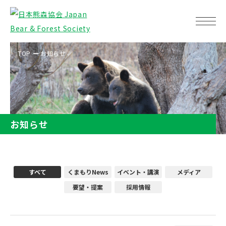
TOP
お知らせ
お知らせ
すべて
くまもりNews
イベント・講演
メディア
要望・提案
採用情報