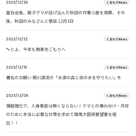
2023/12/25
くまもりNews
室谷会長、親子グマが逃げ込んだ秋田の作業小屋を視察、その
後、秋田のみなさんと懇談 12月3日
2023/12/22
くまもりNews
🐾とよ、今年も無事冬ごもりへ
2023/12/15
くまもりNews
署名のお願い 錦川源流の「水源の森と命の水を守りたい」❗❗
2023/12/09
くまもりNews
捕殺強化で、人身事故は無くならない！クマとの棲み分け・共存
のために本当に必要な対策を求めて環境大臣宛要望書を提
出！！