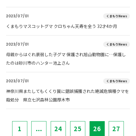
2023/07/01
くまもりNews
くまもりマスコットグマ クロちゃん天寿を全う 32才4か月
2023/07/01
くまもりNews
母親からはぐれ衰弱した子グマ 保護され旭山動物園に…保護し
たのは砂川市のハンター池上さん
2023/07/01
くまもりNews
神奈川県またしてもくくり罠に錯誤捕獲された絶滅危惧種クマを
殺処分 県立七沢森林公園厚木市
1
...
24
25
26
27