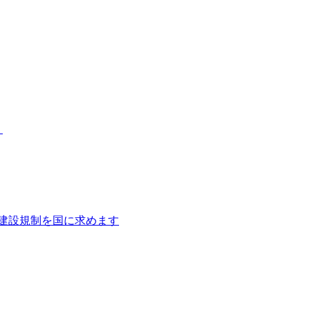
）
建設規制を国に求めます