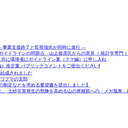
― 事業支援終了と監視強化が同時に進行 ―
ガイドラインの問題点 山上俊彦氏からの意見（ 統計学専門 
長と共に環境省にガイドライン案（クマ編）に申し入れ
編）改定案 パブリックコメントをご提出ください❗
再結成されました
ノワグマの太郎
の制定などを求める要望書を提出しました】
し、土砂災害発生の危険を高める山の尾根筋への「メガ風車」