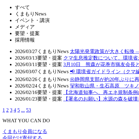
すべて
くまもりNews
イベント・講演
メディア
要望・提案
採用情報
2026/03/27
くまもりNews
太陽光発電政策が大きく転換 
2026/03/13
要望・提案
クマ生息推定数について、環境省
2026/03/11
要望・提案
3月10日 熊森が花巻市猟友会
2026/03/07
くまもりNews
📢 環境省ガイドライン（クマ
2026/02/26
くまもりNews
㊗️静岡県支部が約20年ぶりに
2026/02/24
くまもりNews
🐻和歌山県・生石高原 ツキ
2026/02/16
要望・提案
【北海道知事へ、再エネ規制条例
2026/01/23
要望・提案
【署名のお願い】水源の森を破壊
1
2
3
4
5
...
53
WHAT YOU CAN DO
くまもり会員になる
今回だけ寄付する