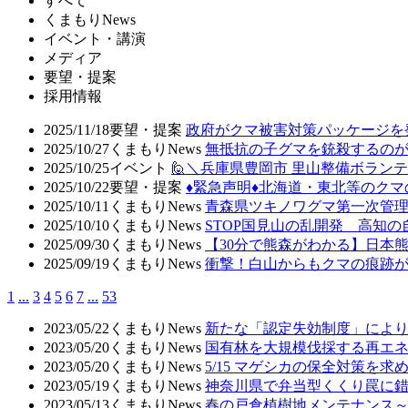
すべて
くまもりNews
イベント・講演
メディア
要望・提案
採用情報
2025/11/18
要望・提案
政府がクマ被害対策パッケージを
2025/10/27
くまもりNews
無抵抗の子グマを銃殺するの
2025/10/25
イベント
🙋＼兵庫県豊岡市 里山整備ボラン
2025/10/22
要望・提案
♦️緊急声明♦️北海道・東北等の
2025/10/11
くまもりNews
青森県ツキノワグマ第一次管
2025/10/10
くまもりNews
STOP国見山の乱開発 高知
2025/09/30
くまもりNews
【30分で熊森がわかる】日本
2025/09/19
くまもりNews
衝撃！白山からもクマの痕跡
1
...
3
4
5
6
7
...
53
2023/05/22
くまもりNews
新たな「認定失効制度」により
2023/05/20
くまもりNews
国有林を大規模伐採する再エ
2023/05/20
くまもりNews
5/15 マゲシカの保全対策
2023/05/19
くまもりNews
神奈川県で弁当型くくり罠に
2023/05/13
くまもりNews
春の戸倉植樹地メンテナンス