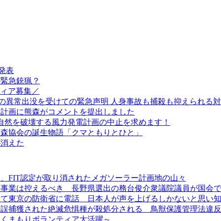
発表
が緊急銃猟？
ティア募集／
クマの異常出没を受けての緊急声明 人身事故も捕殺も抑えられる
理計画に熊森がコメントを提出しました
の自然を破壊する風力発電計画の中止を求めます！
熊森協会の誕生物語「クマともりとひと」
が消えた
、FIT認定が取り消されたメガソーラー計画地の山々
ネ事業は控えるべき 長野県選出の務台俊介衆議院議員が国会
を求めて東京の防衛省に電話 日本人が声を上げるしかないと思い
錯誤捕獲された絶滅危惧種が殺処分される 鳥獣保護管理法違
～くまもりボランティア大活躍～