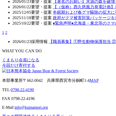
2026/01/23
要望・提案
【署名のお願い】水源の森を破壊
2026/01/22
要望・提案
【（仮称）西久慈風力発電計画】
2025/12/05
要望・提案
冬眠期および春グマ駆除の拡大に
2025/11/18
要望・提案
政府がクマ被害対策パッケージを
2025/10/22
要望・提案
♦️緊急声明♦️北海道・東北等の
1
2
2026/01/23
採用情報
【職員募集】①野生動物保護担当 
WHAT YOU CAN DO
くまもり会員になる
今回だけ寄付する
本部事業所
〒662-0042
兵庫県西宮市分銅町1-4
MAP
TEL
0798-22-4190
FAX
0798-22-4196
E-Mail
info@kumamori.org