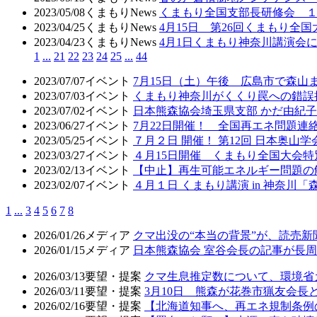
2023/05/08
くまもりNews
くまもり全国支部長研修会 
2023/04/25
くまもりNews
4月15日 第26回くまもり全
2023/04/23
くまもりNews
4月1日くまもり神奈川講演会
1
...
21
22
23
24
25
...
44
2023/07/07
イベント
7月15日（土）午後 広島市で森山
2023/07/03
イベント
くまもり神奈川がくくり罠への錯誤
2023/07/02
イベント
日本熊森協会埼玉県支部 かだ由紀子
2023/06/27
イベント
7月22日開催！ 全国再エネ問題連絡会
2023/05/25
イベント
７月２日 開催！ 第12回 日本奥山
2023/03/27
イベント
４月15日開催 くまもり全国大会
2023/02/13
イベント
【中止】再生可能エネルギー問題の
2023/02/07
イベント
４月１日 くまもり講演 in 神奈川
1
...
3
4
5
6
7
8
2026/01/26
メディア
クマ出没の“本当の背景”が、読売
2026/01/15
メディア
日本熊森協会 室谷会長の記事が長周新
2026/03/13
要望・提案
クマ生息推定数について、環境省
2026/03/11
要望・提案
3月10日 熊森が花巻市猟友会
2026/02/16
要望・提案
【北海道知事へ、再エネ規制条例