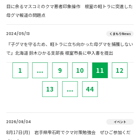
目に余るマスコミのクマ悪者印象操作 根室の軽トラに突進した
母グマ報道の問題点
2024/05/13
くまもりNews
『子グマを守るため、軽トラに立ち向かった母グマを捕獲しない
で』北海道 鈴木ひかる支部長 根室市長に申入書を提出
1
...
9
10
11
12
13
...
44
2026/08/04
イベント
8月17日(月) 岩手県雫石町でクマ対策勉強会 ぜひご参加くだ