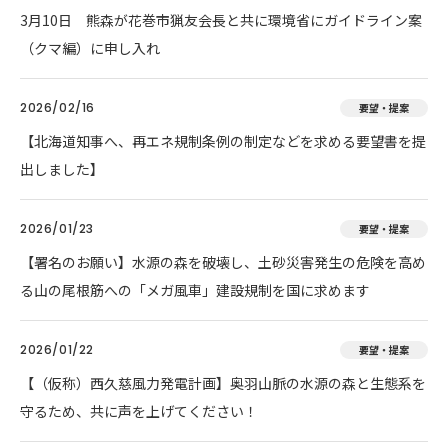
3月10日 熊森が花巻市猟友会長と共に環境省にガイドライン案
（クマ編）に申し入れ
2026/02/16
要望・提案
【北海道知事へ、再エネ規制条例の制定などを求める要望書を提
出しました】
2026/01/23
要望・提案
【署名のお願い】水源の森を破壊し、土砂災害発生の危険を高め
る山の尾根筋への「メガ風車」建設規制を国に求めます
2026/01/22
要望・提案
【（仮称）西久慈風力発電計画】奥羽山脈の水源の森と生態系を
守るため、共に声を上げてください！