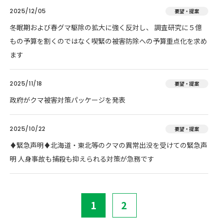
2025/12/05
要望・提案
冬眠期および春グマ駆除の拡大に強く反対し、 調査研究に５億
もの予算を割くのではなく喫緊の被害防除への予算重点化を求め
ます
2025/11/18
要望・提案
政府がクマ被害対策パッケージを発表
2025/10/22
要望・提案
♦️緊急声明♦️北海道・東北等のクマの異常出没を受けての緊急声
明 人身事故も捕殺も抑えられる対策が急務です
1
2