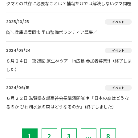
クマとの共存に必要なことは？捕殺だけでは解決しないクマ問題
2025/10/25
イベント
🙋＼兵庫県豊岡市 里山整備ボランティア募集／
2024/08/24
イベント
８月２４日 第28回 原生林ツアーIn広島 参加者募集❗❗（終了しま
した）
2024/06/15
イベント
６月２２日 滋賀県支部室谷会長講演開催 🌳『日本の森はどうな
るのか びわ湖水源の森はどうなるのか』(終了しました）
1
2
3
...
8