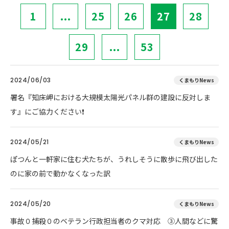
1
...
25
26
27
28
29
...
53
2024/06/03
くまもりNews
署名『知床岬における大規模太陽光パネル群の建設に反対しま
す』にご協力ください❗
2024/05/21
くまもりNews
ぽつんと一軒家に住む犬たちが、うれしそうに散歩に飛び出した
のに家の前で動かなくなった訳
2024/05/20
くまもりNews
事故０捕殺０のベテラン行政担当者のクマ対応 ③人間などに驚