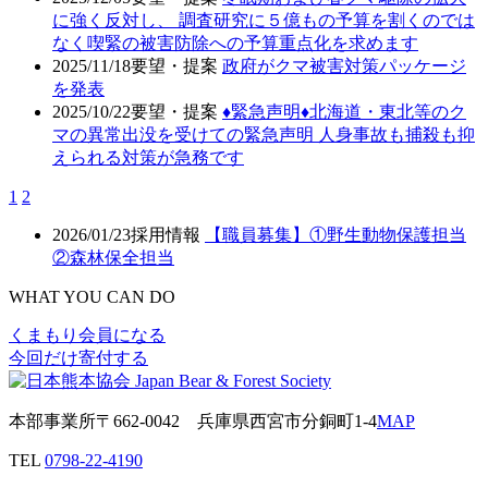
に強く反対し、 調査研究に５億もの予算を割くのでは
なく喫緊の被害防除への予算重点化を求めます
2025/11/18
要望・提案
政府がクマ被害対策パッケージ
を発表
2025/10/22
要望・提案
♦️緊急声明♦️北海道・東北等のク
マの異常出没を受けての緊急声明 人身事故も捕殺も抑
えられる対策が急務です
1
2
2026/01/23
採用情報
【職員募集】①野生動物保護担当
②森林保全担当
WHAT YOU CAN DO
くまもり会員になる
今回だけ寄付する
本部事業所
〒662-0042
兵庫県西宮市分銅町1-4
MAP
TEL
0798-22-4190