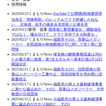
採用情報
2025/03/25
くまもりNews
YouTubeで公開❗鳥獣保護管理
法改正「危険鳥獣」のレッテルでクマ絶滅しかねな
い 北海道、岩手の猟友会支部長と記者会見
2025/03/13
要望・提案
環境省に要望書提出「捕殺強化
ではなく、棲み分けて、クマと共存できる制度を」
2025/02/27
くまもりNews
福島市その4 吾妻山メガソ
ーラー 住民団体が林地開発許可に関して市と県に質
問状
2025/02/27
くまもりNews
保安林の解除事務迅速は消せ
たが風力更に推進、第7次エネルギー基本計画2月18日
閣議決定
2025/02/21
くまもりNews
福島市その3 住民団体が吾
妻山メガソーラー工事中止・原状回復等を求め県に請
願書提出
2025/02/17
くまもりNews
福島市の再エネ森林破壊事業
に新たな歯止めか その2 吾妻山メガソーラー 大学
教授が注視団体
2025/02/15
くまもりNews
㊗️福島市の再エネ森林破壊事
業に歯止めがかかり始めた その1