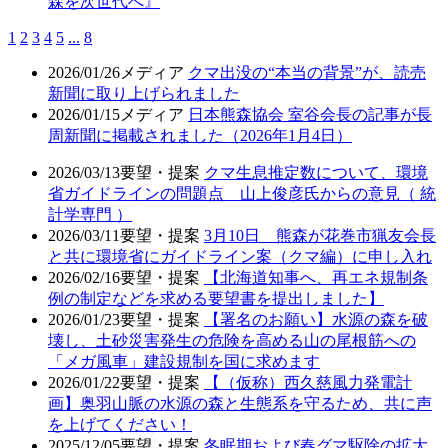
森を次世代へ』
1
2
3
4
5
...
8
2026/01/26
メディア
クマ出没の“本当の背景”が、読売
新聞に取り上げられました
2026/01/15
メディア
日本熊森協会 室谷会長の記事が長
周新聞に掲載されました（2026年1月4日）
2026/03/13
要望・提案
クマ生息推定数について、環境
省ガイドラインの問題点 山上俊彦氏からの意見（ 統
計学専門 ）
2026/03/11
要望・提案
3月10日 熊森が花巻市猟友会長
と共に環境省にガイドライン案（クマ編）に申し入れ
2026/02/16
要望・提案
【北海道知事へ、再エネ規制条
例の制定などを求める要望書を提出しました】
2026/01/23
要望・提案
【署名のお願い】水源の森を破
壊し、土砂災害発生の危険を高める山の尾根筋への
「メガ風車」建設規制を国に求めます
2026/01/22
要望・提案
【（仮称）西久慈風力発電計
画】奥羽山脈の水源の森と生態系を守るため、共に声
を上げてください！
2025/12/05
要望・提案
冬眠期および春グマ駆除の拡大