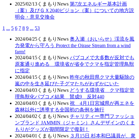
2025/02/13
くまもりNews
第7次エネルギー基本計画
（案）及びＧＸ2040ビジョン（案）についての地方説
明会・意見交換会
1
...
5
6
7
8
9
...
53
2024/04/25
くまもりNews
奥入瀬（おいらせ）渓流を風
力発電から守ろう Protect the Oirase Stream from a wind
farm!
2024/04/15
くまもりNews
パブコメで大多数が反対でも
原案通り進める 環境省が省令でクマを指定管理鳥獣
に指定
2024/04/15
くまもりNews
昨年の秋田県クマ大量駆除の
嵐の中を生き延びた子グマたちがわずかにいた
2024/04/03
くまもりNews
どうする環境省 クマ指定管
理鳥獣化パブコメ結果 賛成9 反対440
2024/04/03
くまもりNews
祝 4月1日宮城県が再エネを
森林以外に誘導する全国初の条例を施行
2024/04/02
くまもりNews
チャリティー専門ファッショ
ンブランド JAMMIN（ジャミン）さんデザインのくま
もりがグッズが期間限定で復刻！
2024/04/01
くまもりNews
３月15日 杉本和巳議員が、衆