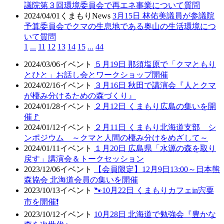
議院第３回環境委員会で再エネ事業について質問
2024/04/01
くまもりNews
3月15日 林佑美議員が参議院
予算委員会でクマの生息地である奥山の生活環境につ
いて質問
1
...
11
12
13
14
15
...
44
2024/03/06
イベント
５月19日 那須塩原で「クマともり
とひと」お話し会とワークショップ開催
2024/02/16
イベント
３月16日 秋田で講演会『人とクマ
が棲み分けるための森づくり』
2024/01/28
イベント
２月12日 くまもり広島の集いを開
催🚩
2024/01/12
イベント
２月11日 くまもり北海道支部 シ
ンポジウム ～クマと人間の棲み分けをめざして～
2024/01/11
イベント
１月20日 広島県「水源の森を取り
戻す」講演会＆トークセッション
2023/12/06
イベント
【会員限定】12月9日13:00～日本熊
森協会 北海道会員の集いを開催
2023/10/13
イベント
🐾10月22日 くまもりカフェin宍粟
市を開催❗
2023/10/12
イベント
10月28日 北海道で勉強会『豊かな