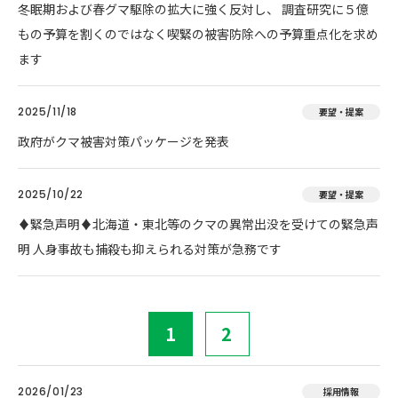
冬眠期および春グマ駆除の拡大に強く反対し、 調査研究に５億
もの予算を割くのではなく喫緊の被害防除への予算重点化を求め
ます
2025/11/18
要望・提案
政府がクマ被害対策パッケージを発表
2025/10/22
要望・提案
♦️緊急声明♦️北海道・東北等のクマの異常出没を受けての緊急声
明 人身事故も捕殺も抑えられる対策が急務です
1
2
2026/01/23
採用情報