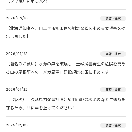
（クマ編）に申し入れ
2026/02/16
要望・提案
【北海道知事へ、再エネ規制条例の制定などを求める要望書を提
出しました】
2026/01/23
要望・提案
【署名のお願い】水源の森を破壊し、土砂災害発生の危険を高め
る山の尾根筋への「メガ風車」建設規制を国に求めます
2026/01/22
要望・提案
【（仮称）西久慈風力発電計画】奥羽山脈の水源の森と生態系を
守るため、共に声を上げてください！
2025/12/05
要望・提案