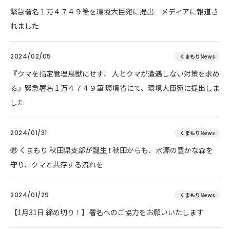
緊急署名 1 万４７４９筆を環境大臣宛に提出 メディアに報道さ
れました
2024/02/05
くまもりNews
『クマを指定管理鳥獣にせず、 人とクマが遭遇しない対策を求め
る』緊急署名 1 万４７４９筆 環境省にて、環境大臣宛に提出しま
した
2024/01/31
くまもりNews
㊗ くまもり 秋田県支部が誕生 ❗ 秋田からも、水源の豊かな森を
守り、クマと共存する流れを
2024/01/29
くまもりNews
【1月31日 締め切り！】署名へのご協力をお願いいたします