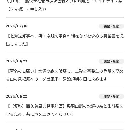
3月10日 熊森が花巻市猟友会長と共に環境省にガイドライン案
（クマ編）に申し入れ
2026/02/16
要望・提案
【北海道知事へ、再エネ規制条例の制定などを求める要望書を提
出しました】
2026/01/23
要望・提案
【署名のお願い】水源の森を破壊し、土砂災害発生の危険を高め
る山の尾根筋への「メガ風車」建設規制を国に求めます
2026/01/22
要望・提案
【（仮称）西久慈風力発電計画】奥羽山脈の水源の森と生態系を
守るため、共に声を上げてください！