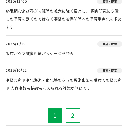
2025/12/05
要望・提案
冬眠期および春グマ駆除の拡大に強く反対し、 調査研究に５億
もの予算を割くのではなく喫緊の被害防除への予算重点化を求め
ます
2025/11/18
要望・提案
政府がクマ被害対策パッケージを発表
2025/10/22
要望・提案
♦️緊急声明♦️北海道・東北等のクマの異常出没を受けての緊急声
明 人身事故も捕殺も抑えられる対策が急務です
1
2