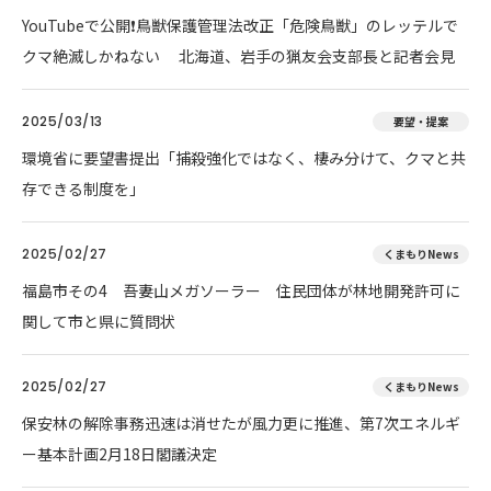
YouTubeで公開❗鳥獣保護管理法改正「危険鳥獣」のレッテルで
クマ絶滅しかねない 北海道、岩手の猟友会支部長と記者会見
2025/03/13
要望・提案
環境省に要望書提出「捕殺強化ではなく、棲み分けて、クマと共
存できる制度を」
2025/02/27
くまもりNews
福島市その4 吾妻山メガソーラー 住民団体が林地開発許可に
関して市と県に質問状
2025/02/27
くまもりNews
保安林の解除事務迅速は消せたが風力更に推進、第7次エネルギ
ー基本計画2月18日閣議決定