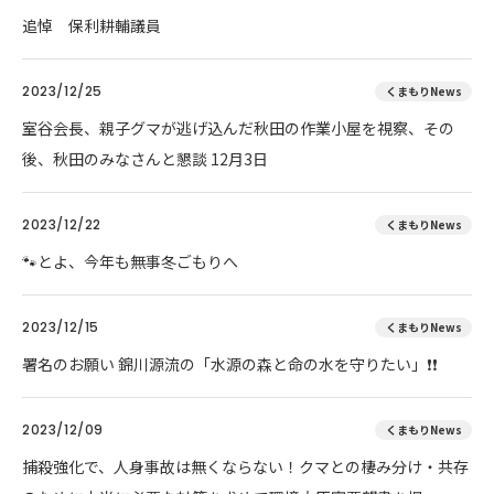
追悼 保利耕輔議員
2023/12/25
くまもりNews
室谷会長、親子グマが逃げ込んだ秋田の作業小屋を視察、その
後、秋田のみなさんと懇談 12月3日
2023/12/22
くまもりNews
🐾とよ、今年も無事冬ごもりへ
2023/12/15
くまもりNews
署名のお願い 錦川源流の「水源の森と命の水を守りたい」❗❗
2023/12/09
くまもりNews
捕殺強化で、人身事故は無くならない！クマとの棲み分け・共存