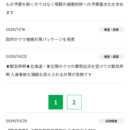
もの予算を割くのではなく喫緊の被害防除への予算重点化を求め
ます
2025/11/18
要望・提案
政府がクマ被害対策パッケージを発表
2025/10/22
要望・提案
♦️緊急声明♦️北海道・東北等のクマの異常出没を受けての緊急声
明 人身事故も捕殺も抑えられる対策が急務です
1
2
2026/01/23
採用情報