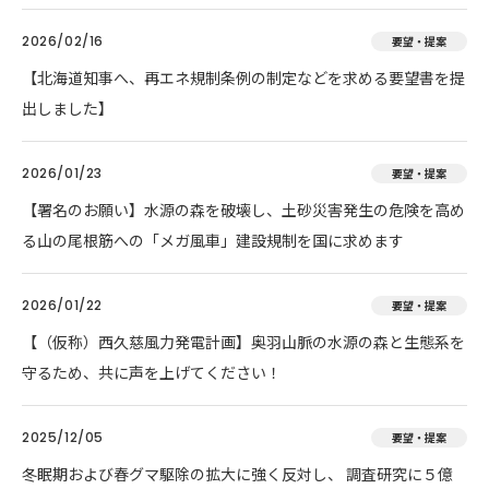
2026/02/16
要望・提案
【北海道知事へ、再エネ規制条例の制定などを求める要望書を提
出しました】
2026/01/23
要望・提案
【署名のお願い】水源の森を破壊し、土砂災害発生の危険を高め
る山の尾根筋への「メガ風車」建設規制を国に求めます
2026/01/22
要望・提案
【（仮称）西久慈風力発電計画】奥羽山脈の水源の森と生態系を
守るため、共に声を上げてください！
2025/12/05
要望・提案
冬眠期および春グマ駆除の拡大に強く反対し、 調査研究に５億