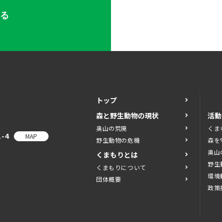
する
トップ
森と野生動物の現状
活動
奥山の荒廃
くま
-4
MAP
野生動物の危機
森を
奥山
くまもりとは
野生
くまもりについて
環境
団体概要
政策