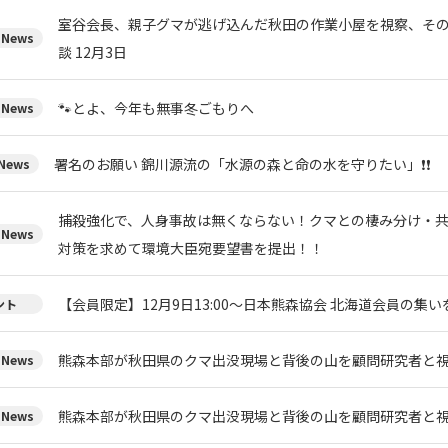
室谷会長、親子グマが逃げ込んだ秋田の作業小屋を視察、そ
News
談 12月3日
🐾とよ、今年も無事冬ごもりへ
News
署名のお願い 錦川源流の「水源の森と命の水を守りたい」❗❗
ews
捕殺強化で、人身事故は無くならない！クマとの棲み分け・
News
対策を求めて環境大臣宛要望書を提出！！
【会員限定】12月9日13:00～日本熊森協会 北海道会員の集い
ント
熊森本部が秋田県のクマ出没現場と背後の山を顧問研究者と視察
News
熊森本部が秋田県のクマ出没現場と背後の山を顧問研究者と視察
News