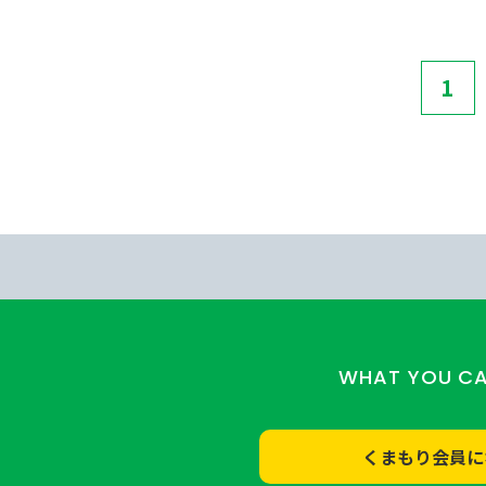
1
WHAT YOU C
くまもり会員に