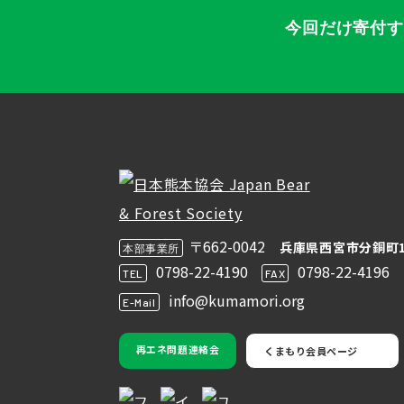
今回だけ寄付
〒662-0042
兵庫県西宮市分銅町1
本部事業所
0798-22-4190
0798-22-4196
TEL
FAX
info@kumamori.org
E-Mail
再エネ問題連絡会
くまもり会員ページ