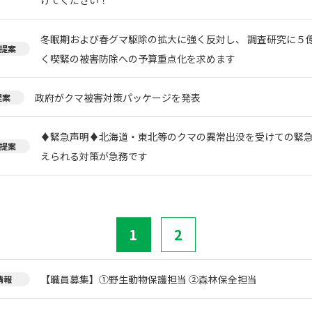
冬眠期および春グマ駆除の拡大に強く反対し、 調査研究に５
提案
く喫緊の被害防除への予算重点化を求めます
政府がクマ被害対策パッケージを発表
提案
♦️緊急声明♦️北海道・東北等のクマの異常出没を受けての緊
提案
えられる対策が急務です
1
2
【職員募集】①野生動物保護担当 ②森林保全担当
情報