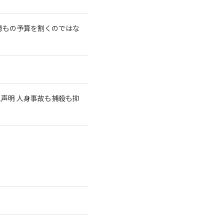
億もの予算を割くのではな
急声明 人身事故も捕殺も抑