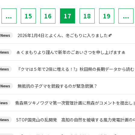
...
15
16
17
18
19
...
2026年1月4日とよくん、冬ごもりに入りました🍂
News
🎍くまもりより謹んで新年のごあいさつを申し上げます🎍
ews
『クマは５年で2倍に増える！?』秋田県の長期データから読
ews
無抵抗の子グマを銃殺するのが緊急銃猟？
News
青森県ツキノワグマ第一次管理計画に熊森がコメントを提出し
ews
STOP国見山の乱開発 高知の自然を破壊する風力発電計画の
ews