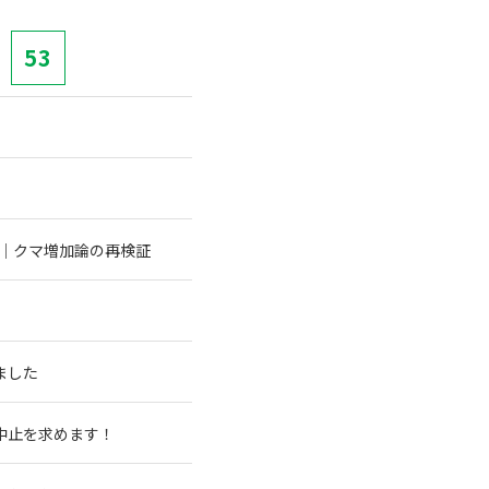
53
む｜クマ増加論の再検証
ました
中止を求めます！