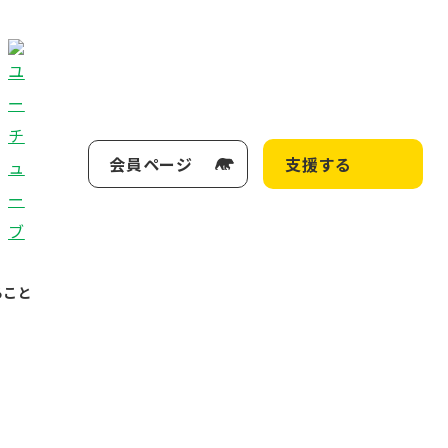
会員ページ
支援する
ること