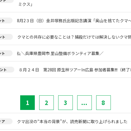
ミクス」
8月2３日（日）金井塚務氏出版記念講演「奥山を捨てたクマ
ント
クマとの共存に必要なことは？捕殺だけでは解決しないクマ
ント
🙋＼兵庫県豊岡市 里山整備ボランティア募集／
ント
８月２４日 第28回 原生林ツアーIn広島 参加者募集❗❗（終
ント
1
2
3
...
8
クマ出没の“本当の背景”が、読売新聞に取り上げられました
ィア