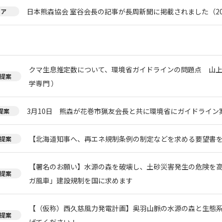
日本熊森協会 室谷会長の記事が長周新聞に掲載されました（20
ィア
クマ生息推定数について、環境省ガイドラインの問題点 山上
提案
学専門 ）
3月10日 熊森が花巻市猟友会長と共に環境省にガイドライン
提案
【北海道知事へ、再エネ規制条例の制定などを求める要望書
提案
【署名のお願い】水源の森を破壊し、土砂災害発生の危険を
提案
ガ風車」建設規制を国に求めます
【（仮称）西久慈風力発電計画】奥羽山脈の水源の森と生態
提案
げてください！