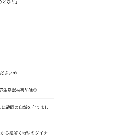
りとひと」
ださい📢
野生鳥獣被害防除🐶
ょに静岡の自然を守りまし
験から紐解く地球のダイナ