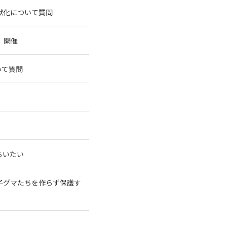
獣化について質問
」開催
いて質問
らいたい
子グマたちを作らず保護す