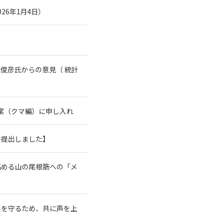
26年1月4日）
俊彦氏からの意見（ 統計
案（クマ編）に申し入れ
を提出しました】
高める山の尾根筋への「メ
系を守るため、共に声を上