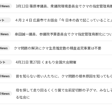
3月12日 篠原孝議員、衆議院環境委員会でクマの指定管理鳥
News
４月２４日 広島市でお話会「今 日本の森で起こっていること
ント
串田誠一議員、参議院予算委員会でクマ指定管理鳥獣化につ
News
クマ問題の解決にクマ生息推定数の精査追究事業は不要
News
4月21日 第27回 くまもり全国大会開催
ント
昔を知らない若い人たちに、クマ問題の根本原因を知っても
News
母を探して走り回るくくり罠で左前足切断の子グマ、みなし
News
る社会に