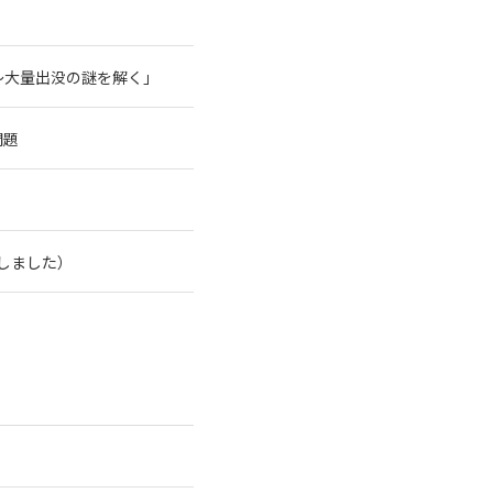
～大量出没の謎を解く」
問題
了しました）