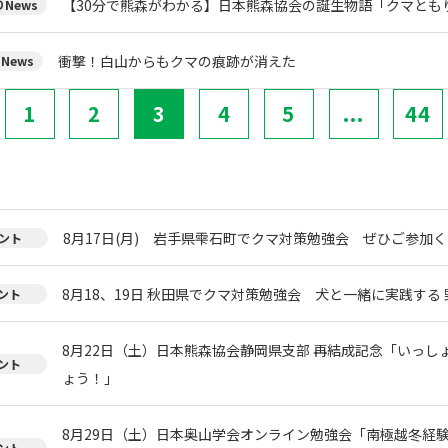
【30分で熊森がわかる】日本熊森協会の誕生物語「クマとも
News
衝撃！白山からもクマの痕跡が消えた
News
1
2
3
4
5
...
44
8月17日(月) 岩手県雫石町でクマ対策勉強会 ぜひご参加く
ント
8月18、19日 秋田県でクマ対策勉強会 犬と一緒に実践する 
ント
8月22日（土）日本熊森協会静岡県支部 再結成記念「いっし
ント
ょう！」
8月29日（土）日本奥山学会オンライン勉強会「南極越冬経
ント