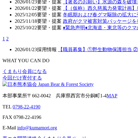
2026/01/23
要望・提案
【署名のお願い】水源の森を破壊
2026/01/22
要望・提案
【（仮称）西久慈風力発電計画】
2025/12/05
要望・提案
冬眠期および春グマ駆除の拡大に
2025/11/18
要望・提案
政府がクマ被害対策パッケージを
2025/10/22
要望・提案
♦️緊急声明♦️北海道・東北等の
1
2
2026/01/23
採用情報
【職員募集】①野生動物保護担当 
WHAT YOU CAN DO
くまもり会員になる
今回だけ寄付する
本部事業所
〒662-0042
兵庫県西宮市分銅町1-4
MAP
TEL
0798-22-4190
FAX
0798-22-4196
E-Mail
info@kumamori.org