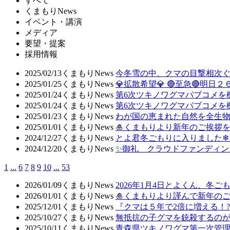
すべて
くまもりNews
イベント・講演
メディア
要望・提案
採用情報
2025/02/13
くまもりNews
今冬雪の中、クマの目撃相次ぐ
2025/01/25
くまもりNews
💎拡散希望💎 🔴至急🔴明
2025/01/24
くまもりNews
第6次ツキノワグマパブコメを
2025/01/24
くまもりNews
第6次ツキノワグマパブコメを
2025/01/23
くまもりNews
わが国の恵まれた自然を全生
2025/01/01
くまもりNews
🎍くまもりより新年のご挨拶を
2024/12/27
くまもりNews
とよ君冬ごもりに入りました❄
2024/12/20
くまもりNews
✨御礼 クラウドファンディング
1
...
6
7
8
9
10
...
53
2026/01/09
くまもりNews
2026年1月4日とよくん、冬ご
2026/01/01
くまもりNews
🎍くまもりより謹んで新年のご
2025/12/01
くまもりNews
『クマは５年で2倍に増える！
2025/10/27
くまもりNews
無抵抗の子グマを銃殺するの
2025/10/11
くまもりNews
青森県ツキノワグマ第一次管