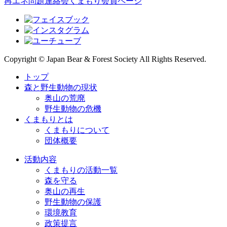
再エネ問題連絡会
くまもり会員ページ
Copyright © Japan Bear & Forest Society All Rights Reserved.
トップ
森と野生動物の現状
奥山の荒廃
野生動物の危機
くまもりとは
くまもりについて
団体概要
活動内容
くまもりの活動一覧
森を守る
奥山の再生
野生動物の保護
環境教育
政策提言