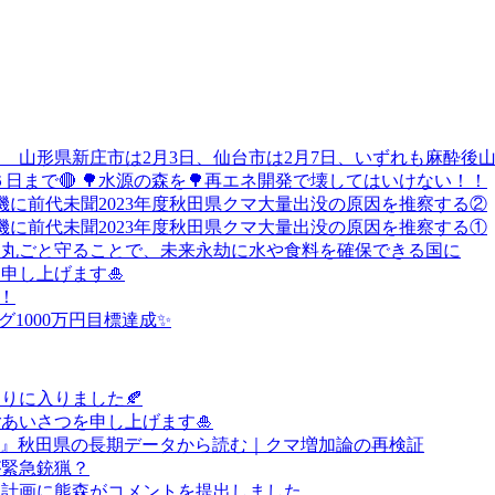
 山形県新庄市は2月3日、仙台市は2月7日、いずれも麻酔後
日２６日まで🔴 🌳水源の森を🌳再エネ開発で壊してはいけない！！
機に前代未聞2023年度秋田県クマ大量出没の原因を推察する②
機に前代未聞2023年度秋田県クマ大量出没の原因を推察する①
物丸ごと守ることで、未来永劫に水や食料を確保できる国に
申し上げます🎍
！
1000万円目標達成✨
もりに入りました🍂
あいさつを申し上げます🎍
?』秋田県の長期データから読む｜クマ増加論の再検証
が緊急銃猟？
理計画に熊森がコメントを提出しました