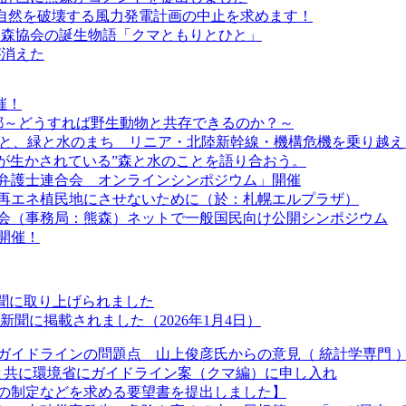
の自然を破壊する風力発電計画の中止を求めます！
熊森協会の誕生物語「クマともりとひと」
が消えた
催！
 京都～どうすれば野生動物と共存できるのか？～
利”と、緑と水のまち リニア・北陸新幹線・機構危機を乗り越え
ちが生かされている”森と水のことを語り合おう。
弁護士連合会 オンラインシンポジウム」開催
道を再エネ植民地にさせないために（於：札幌エルプラザ）
絡会（事務局：熊森）ネットで一般国民向け公開シンポジウム
開催！
新聞に取り上げられました
聞に掲載されました（2026年1月4日）
ガイドラインの問題点 山上俊彦氏からの意見（ 統計学専門 
長と共に環境省にガイドライン案（クマ編）に申し入れ
の制定などを求める要望書を提出しました】