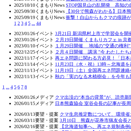
2025/10/10
くまもりNews
STOP国見山の乱開発 高知
2025/09/30
くまもりNews
【30分で熊森がわかる】日本
2025/09/19
くまもりNews
衝撃！白山からもクマの痕跡
1
2
3
4
5
...
44
2023/01/26
イベント
3月21日 新潟県村上市で学習会を開
2023/01/26
イベント
２月19日開催 くまもりカフェ in
2023/01/10
イベント
１月29日開催 地域の”交通の権
2022/12/25
イベント
２月４日開催 講演 ”今 わたした
2022/11/17
イベント
再エネ問題に関わる方必見！「日本
2022/11/14
イベント
11月23日（水・祝）13時～北海
2022/11/13
イベント
11月19日（土）全国再エネ問題連
2022/11/13
イベント
秋の「実のなる木植樹会」を今年も
1
...
4
5
6
7
8
2026/01/26
メディア
クマ出没の“本当の背景”が、読売
2026/01/15
メディア
日本熊森協会 室谷会長の記事が長周新
2026/03/13
要望・提案
クマ生息推定数について、環境省
2026/03/11
要望・提案
3月10日 熊森が花巻市猟友会
2026/02/16
要望・提案
【北海道知事へ、再エネ規制条例