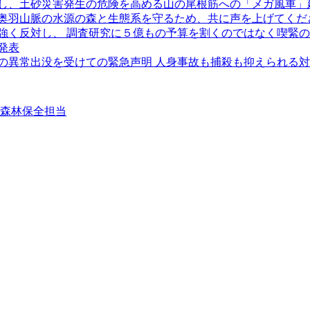
し、土砂災害発生の危険を高める山の尾根筋への「メガ風車」
奥羽山脈の水源の森と生態系を守るため、共に声を上げてくだ
強く反対し、 調査研究に５億もの予算を割くのではなく喫緊
発表
クマの異常出没を受けての緊急声明 人身事故も捕殺も抑えられる
②森林保全担当