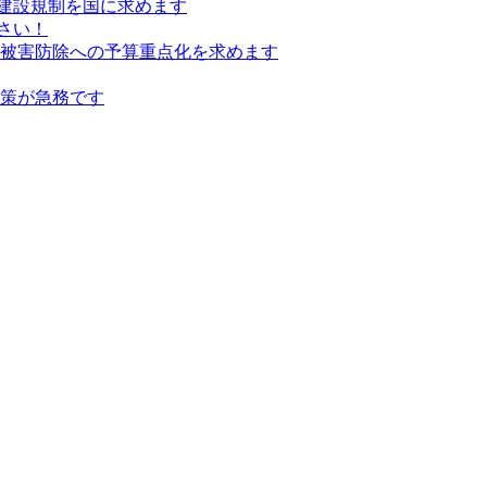
建設規制を国に求めます
さい！
の被害防除への予算重点化を求めます
対策が急務です