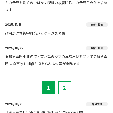
もの予算を割くのではなく喫緊の被害防除への予算重点化を求め
ます
2025/11/18
要望・提案
政府がクマ被害対策パッケージを発表
2025/10/22
要望・提案
♦️緊急声明♦️北海道・東北等のクマの異常出没を受けての緊急声
明 人身事故も捕殺も抑えられる対策が急務です
1
2
2026/01/23
採用情報
【職員募集】①野生動物保護担当 ②森林保全担当