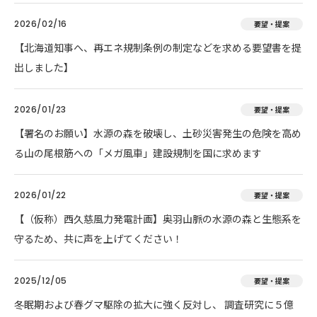
2026/02/16
要望・提案
【北海道知事へ、再エネ規制条例の制定などを求める要望書を提
出しました】
2026/01/23
要望・提案
【署名のお願い】水源の森を破壊し、土砂災害発生の危険を高め
る山の尾根筋への「メガ風車」建設規制を国に求めます
2026/01/22
要望・提案
【（仮称）西久慈風力発電計画】奥羽山脈の水源の森と生態系を
守るため、共に声を上げてください！
2025/12/05
要望・提案
冬眠期および春グマ駆除の拡大に強く反対し、 調査研究に５億