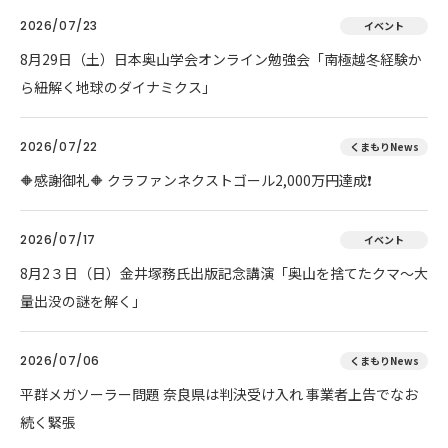
2026/07/23
イベント
8月29日（土）日本奥山学会オンライン勉強会「南極越冬経験か
ら紐解く地球のダイナミクス」
2026/07/22
くまもりNews
🔶感謝御礼🔶 クラファンネクストゴール2,000万円達成❗
2026/07/17
イベント
8月2３日（日）金井塚務氏出版記念講演「奥山を捨てたクマ～大
量出没の謎を解く」
2026/07/06
くまもりNews
平群メガソーラー問題 奈良県は判決受け入れ 事業者上告でなお
続く緊張