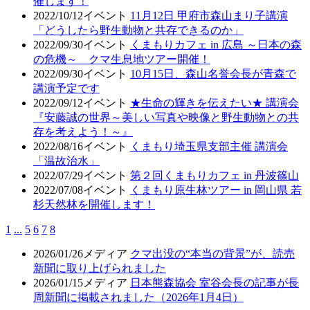
催します！
2022/10/12
イベント
11月12日 甲府市森山まり子講演
「どうしたら野生動物と共存できるのか」
2022/09/30
イベント
くまもりカフェ in 広島 ～日本の森
の危機～ クマ生息地ツアー開催！
2022/09/30
イベント
10月15日、森山名誉会長が青森で
講演予定です
2022/09/12
イベント
★生命の輝きを伝えたい★ 講演会
『安藤誠の世界～美しい写真や映像と野生動物との共
存を考えよう！～』
2022/08/16
イベント
くまもり埼玉県支部主催 講演会
「温故治水」
2022/07/29
イベント
第２回くまもりカフェ in 丹波篠山
2022/07/08
イベント
くまもり原生林ツアー in 岡山県 若
杉天然林を開催します！
1
...
5
6
7
8
2026/01/26
メディア
クマ出没の“本当の背景”が、読売
新聞に取り上げられました
2026/01/15
メディア
日本熊森協会 室谷会長の記事が長
周新聞に掲載されました（2026年1月4日）