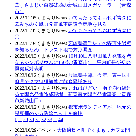
③すさまじい自然破壊の新城山田メガソーラー（青森
市）
2022/11/05
くまもりNews
いてもたってもおれず青森に
②みちのく風力発電風車建設予定地を見る
2022/11/05
くまもりNews
いてもたってもおれず青森に
①
2022/11/04
くまもりNews
宮崎県高千穂での森再生過程
を知るため、トラスト地で方形調査
2022/10/13
くまもりNews
10月10日八甲田風力発電を考
えるシンポジウムに150名 (青森市) ： 平内町長が初の
風発反対表明
2022/10/12
くまもりNews
兵庫県主導、今年、東中国4
府県でクマ狩猟解禁に熊森異議あり
2022/10/12
くまもりNews
これはひどい！雨で崩れ続け
る太陽光発電造成現場 新青森太陽光発電事業（青森
市新城山田）
2022/10/12
くまもりNews
都市ボランティアが、地元の
黒豆畑のシカ防除ネットを修理
1
...
29
30
31
32
33
...
44
2022/10/29
イベント
大阪府島本町でくまもりカフェ開