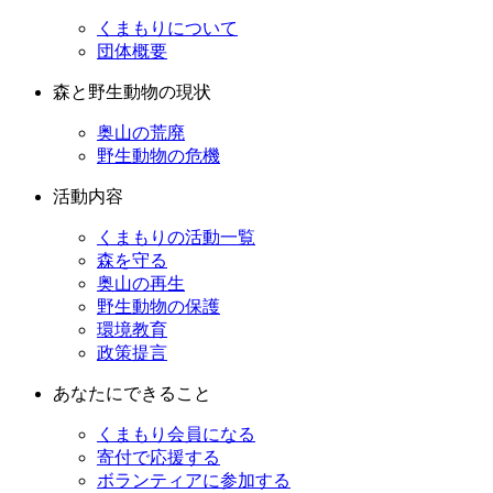
くまもりについて
団体概要
森と野生動物の現状
奥山の荒廃
野生動物の危機
活動内容
くまもりの活動一覧
森を守る
奥山の再生
野生動物の保護
環境教育
政策提言
あなたにできること
くまもり会員になる
寄付で応援する
ボランティアに参加する