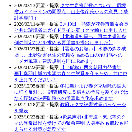
2026/03/13
要望・提案
クマ生息推定数について、環境
省ガイドラインの問題点 山上俊彦氏からの意見（ 統
計学専門 ）
2026/03/11
要望・提案
3月10日 熊森が花巻市猟友会長
と共に環境省にガイドライン案（クマ編）に申し入れ
2026/02/16
要望・提案
【北海道知事へ、再エネ規制条
例の制定などを求める要望書を提出しました】
2026/01/23
要望・提案
【署名のお願い】水源の森を破
壊し、土砂災害発生の危険を高める山の尾根筋への
「メガ風車」建設規制を国に求めます
2026/01/22
要望・提案
【（仮称）西久慈風力発電計
画】奥羽山脈の水源の森と生態系を守るため、共に声
を上げてください！
2025/12/05
要望・提案
冬眠期および春グマ駆除の拡大
に強く反対し、 調査研究に５億もの予算を割くのでは
なく喫緊の被害防除への予算重点化を求めます
2025/11/18
要望・提案
政府がクマ被害対策パッケージ
を発表
2025/10/22
要望・提案
♦️緊急声明♦️北海道・東北等のク
マの異常出没を受けての緊急声明 人身事故も捕殺も抑
えられる対策が急務です