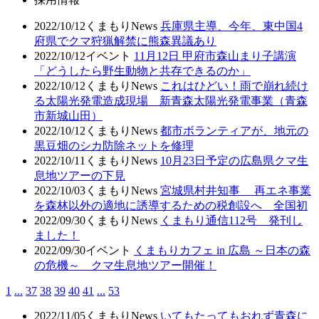
2022/10/12
くまもりNews
兵庫県主導、今年、東中国4
府県でクマ狩猟解禁に熊森異議あり
2022/10/12
イベント
11月12日 甲府市森山まり子講演
「どうしたら野生動物と共存できるのか」
2022/10/12
くまもりNews
これはひどい！雨で崩れ続け
る太陽光発電造成現場 新青森太陽光発電事業（青森
市新城山田）
2022/10/12
くまもりNews
都市ボランティアが、地元の
黒豆畑のシカ防除ネットを修理
2022/10/11
くまもりNews
10月23日予定の広島県クマ生
息地ツアーの下見
2022/10/03
くまもりNews
宮城県村井知事 再エネ事業
を森林以外の適地に誘導するための税創設へ 全国初
2022/09/30
くまもりNews
くまもり通信112号 発刊し
ました！
2022/09/30
イベント
くまもりカフェ in 広島 ～日本の森
の危機～ クマ生息地ツアー開催！
1
...
37
38
39
40
41
...
53
2022/11/05
くまもりNews
いてもたってもおれず青森に