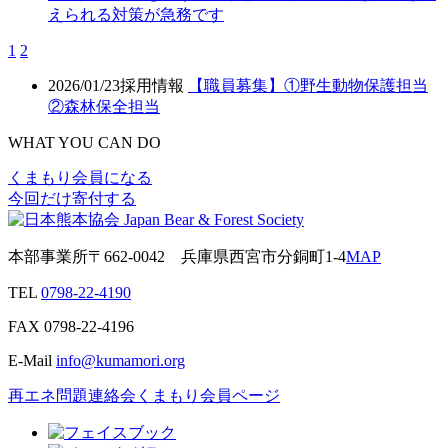
えられる対策が急務です
1
2
2026/01/23
採用情報
【職員募集】①野生動物保護担当
②森林保全担当
WHAT YOU CAN DO
くまもり会員になる
今回だけ寄付する
本部事業所
〒662-0042
兵庫県西宮市分銅町1-4
MAP
TEL
0798-22-4190
FAX
0798-22-4196
E-Mail
info@kumamori.org
再エネ問題連絡会
くまもり会員ページ