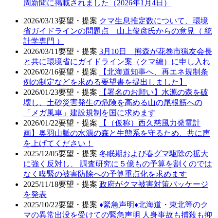
周新聞に掲載されました（2026年1月4日）
2026/03/13
要望・提案
クマ生息推定数について、環境
省ガイドラインの問題点 山上俊彦氏からの意見（ 統
計学専門 ）
2026/03/11
要望・提案
3月10日 熊森が花巻市猟友会長
と共に環境省にガイドライン案（クマ編）に申し入れ
2026/02/16
要望・提案
【北海道知事へ、再エネ規制条
例の制定などを求める要望書を提出しました】
2026/01/23
要望・提案
【署名のお願い】水源の森を破
壊し、土砂災害発生の危険を高める山の尾根筋への
「メガ風車」建設規制を国に求めます
2026/01/22
要望・提案
【（仮称）西久慈風力発電計
画】奥羽山脈の水源の森と生態系を守るため、共に声
を上げてください！
2025/12/05
要望・提案
冬眠期および春グマ駆除の拡大
に強く反対し、 調査研究に５億もの予算を割くのでは
なく喫緊の被害防除への予算重点化を求めます
2025/11/18
要望・提案
政府がクマ被害対策パッケージ
を発表
2025/10/22
要望・提案
♦️緊急声明♦️北海道・東北等のク
マの異常出没を受けての緊急声明 人身事故も捕殺も抑