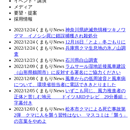
イベント・講演
メディア
要望・提案
採用情報
2022/12/24
くまもりNews
神奈川県絶滅危惧種ツキノワ
グマ イノシシ罠に錯誤捕獲され殺処分
2022/12/24
くまもりNews
12月16日「とよ」冬ごもりに
2022/12/24
くまもりNews
兵庫県クマ生息地の氷ノ山調
査
2022/12/23
くまもりNews
石川県白山調査
2022/12/09
くまもりNews
ラムサール湿地近接風車建設
（山形県鶴岡市）に反対する署名にご協力ください
2022/12/08
くまもりNews
風車からの低周波音と風車病
について、環境省担当者に電話でききとりました
2022/12/05
くまもりNews
いずこも同じ、風力推進者の
正体と苦しむ地元 ドイツARDテレビ 29分番組：
字幕付き
2022/12/03
くまもりNews
松本市クマによる死亡事故第
2弾 クマに人を襲う習性はない マスコミは「襲う」
の言葉をやめよ