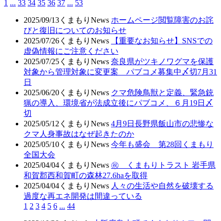
1
...
33
34
35
36
37
...
53
2025/09/13
くまもりNews
ホームページ閲覧障害のお詫
びと復旧についてのお知らせ
2025/07/26
くまもりNews
【重要なお知らせ】SNSでの
虚偽情報にご注意ください
2025/07/25
くまもりNews
奈良県がツキノワグマを保護
対象から管理対象に変更案 パブコメ募集中〆切7月31
日
2025/06/20
くまもりNews
クマ危険鳥獣と定義、緊急銃
猟の導入、環境省が法成立後にパブコメ、６月19日〆
切
2025/05/12
くまもりNews
4月9日長野県飯山市の悲惨な
クマ人身事故はなぜ起きたのか
2025/05/10
くまもりNews
今年も盛会 第28回くまもり
全国大会
2025/04/04
くまもりNews
㊗ くまもりトラスト 岩手県
和賀郡西和賀町の森林27.6haを取得
2025/04/04
くまもりNews
人々の生活や自然を破壊する
過度な再エネ開発は間違っている
1
2
3
4
5
6
...
44