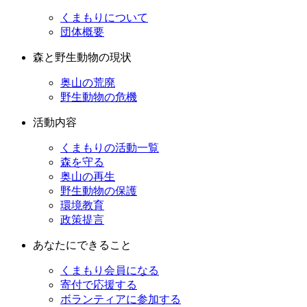
くまもりについて
団体概要
森と野生動物の現状
奥山の荒廃
野生動物の危機
活動内容
くまもりの活動一覧
森を守る
奥山の再生
野生動物の保護
環境教育
政策提言
あなたにできること
くまもり会員になる
寄付で応援する
ボランティアに参加する