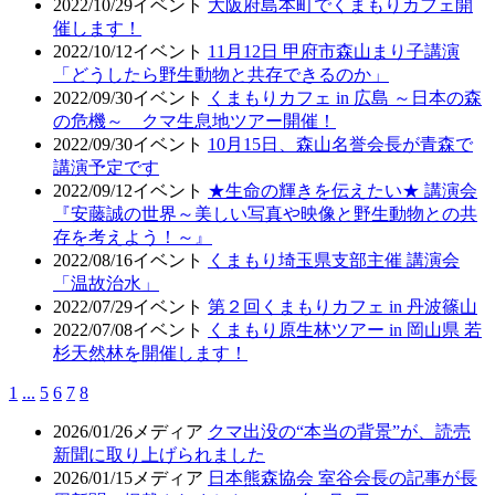
2022/10/29
イベント
大阪府島本町でくまもりカフェ開
催します！
2022/10/12
イベント
11月12日 甲府市森山まり子講演
「どうしたら野生動物と共存できるのか」
2022/09/30
イベント
くまもりカフェ in 広島 ～日本の森
の危機～ クマ生息地ツアー開催！
2022/09/30
イベント
10月15日、森山名誉会長が青森で
講演予定です
2022/09/12
イベント
★生命の輝きを伝えたい★ 講演会
『安藤誠の世界～美しい写真や映像と野生動物との共
存を考えよう！～』
2022/08/16
イベント
くまもり埼玉県支部主催 講演会
「温故治水」
2022/07/29
イベント
第２回くまもりカフェ in 丹波篠山
2022/07/08
イベント
くまもり原生林ツアー in 岡山県 若
杉天然林を開催します！
1
...
5
6
7
8
2026/01/26
メディア
クマ出没の“本当の背景”が、読売
新聞に取り上げられました
2026/01/15
メディア
日本熊森協会 室谷会長の記事が長