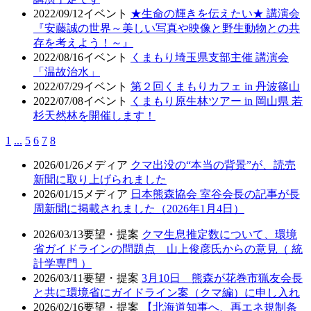
2022/09/12
イベント
★生命の輝きを伝えたい★ 講演会
『安藤誠の世界～美しい写真や映像と野生動物との共
存を考えよう！～』
2022/08/16
イベント
くまもり埼玉県支部主催 講演会
「温故治水」
2022/07/29
イベント
第２回くまもりカフェ in 丹波篠山
2022/07/08
イベント
くまもり原生林ツアー in 岡山県 若
杉天然林を開催します！
1
...
5
6
7
8
2026/01/26
メディア
クマ出没の“本当の背景”が、読売
新聞に取り上げられました
2026/01/15
メディア
日本熊森協会 室谷会長の記事が長
周新聞に掲載されました（2026年1月4日）
2026/03/13
要望・提案
クマ生息推定数について、環境
省ガイドラインの問題点 山上俊彦氏からの意見（ 統
計学専門 ）
2026/03/11
要望・提案
3月10日 熊森が花巻市猟友会長
と共に環境省にガイドライン案（クマ編）に申し入れ
2026/02/16
要望・提案
【北海道知事へ、再エネ規制条