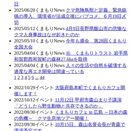
日
2025/06/20
くまもりNews
クマ危険鳥獣と定義、緊急銃
猟の導入、環境省が法成立後にパブコメ、６月19日〆
切
2025/05/12
くまもりNews
4月9日長野県飯山市の悲惨な
クマ人身事故はなぜ起きたのか
2025/05/10
くまもりNews
今年も盛会 第28回くまもり
全国大会
2025/04/04
くまもりNews
㊗ くまもりトラスト 岩手県
和賀郡西和賀町の森林27.6haを取得
2025/04/04
くまもりNews
人々の生活や自然を破壊する
過度な再エネ開発は間違っている
1
2
3
4
5
6
...
44
2022/10/29
イベント
大阪府島本町でくまもりカフェ開
催します！
2022/10/12
イベント
11月12日 甲府市森山まり子講演
「どうしたら野生動物と共存できるのか」
2022/09/30
イベント
くまもりカフェ in 広島 ～日本の森
の危機～ クマ生息地ツアー開催！
2022/09/30
イベント
10月15日、森山名誉会長が青森で
講演予定です