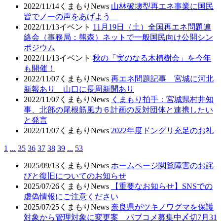
2022/11/14
くまもりNews
山林破壊型再エネ事業に国民
皆でノーの声をあげよう
2022/11/13
イベント
11月19日（土）全国再エネ問題連
絡会（事務局：熊森）ネットで一般国民向け公開シン
ポジウム
2022/11/13
イベント
秋の「実のなる木植樹会」を今年
も開催！
2022/11/07
くまもりNews
再エネ問題記事 宮城に河北
新報あり 山口に長周新聞あり
2022/11/07
くまもりNews
くまもり拍手：宮城県村井知
事、北部の尾根筋風力６計画の反対団体と連携したい
と発言
2022/11/07
くまもりNews
2022年度ドングリ充足のお礼
1
...
35
36
37
38
39
...
53
2025/09/13
くまもりNews
ホームページ閲覧障害のお詫
びと復旧についてのお知らせ
2025/07/26
くまもりNews
【重要なお知らせ】SNSでの
虚偽情報にご注意ください
2025/07/25
くまもりNews
奈良県がツキノワグマを保護
対象から管理対象に変更案 パブコメ募集中〆切7月31