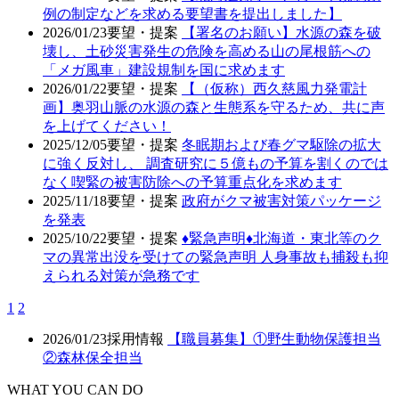
例の制定などを求める要望書を提出しました】
2026/01/23
要望・提案
【署名のお願い】水源の森を破
壊し、土砂災害発生の危険を高める山の尾根筋への
「メガ風車」建設規制を国に求めます
2026/01/22
要望・提案
【（仮称）西久慈風力発電計
画】奥羽山脈の水源の森と生態系を守るため、共に声
を上げてください！
2025/12/05
要望・提案
冬眠期および春グマ駆除の拡大
に強く反対し、 調査研究に５億もの予算を割くのでは
なく喫緊の被害防除への予算重点化を求めます
2025/11/18
要望・提案
政府がクマ被害対策パッケージ
を発表
2025/10/22
要望・提案
♦️緊急声明♦️北海道・東北等のク
マの異常出没を受けての緊急声明 人身事故も捕殺も抑
えられる対策が急務です
1
2
2026/01/23
採用情報
【職員募集】①野生動物保護担当
②森林保全担当
WHAT YOU CAN DO