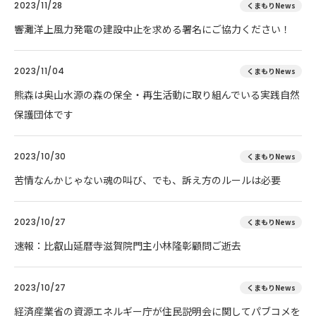
2023/11/28
くまもりNews
響灘洋上風力発電の建設中止を求める署名にご協力ください！
2023/11/04
くまもりNews
熊森は奥山水源の森の保全・再生活動に取り組んでいる実践自然
保護団体です
2023/10/30
くまもりNews
苦情なんかじゃない魂の叫び、でも、訴え方のルールは必要
2023/10/27
くまもりNews
速報：比叡山延暦寺滋賀院門主小林隆彰顧問ご逝去
2023/10/27
くまもりNews
経済産業省の資源エネルギー庁が住民説明会に関してパブコメを