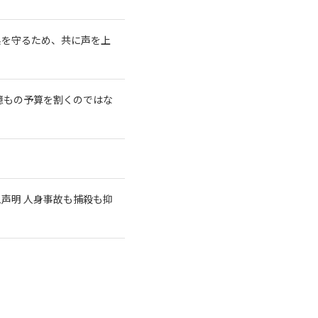
系を守るため、共に声を上
億もの予算を割くのではな
急声明 人身事故も捕殺も抑