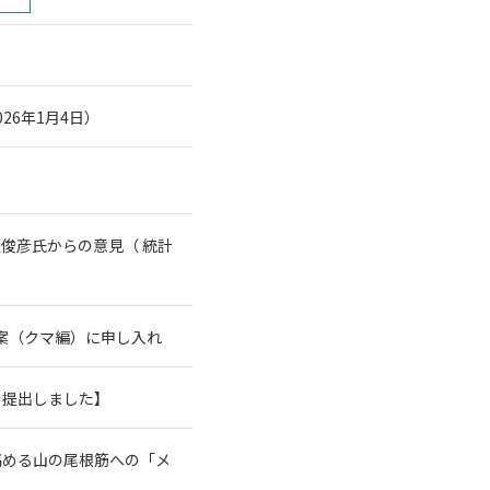
26年1月4日）
俊彦氏からの意見（ 統計
案（クマ編）に申し入れ
を提出しました】
高める山の尾根筋への「メ