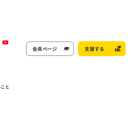
会員ページ
支援する
ること