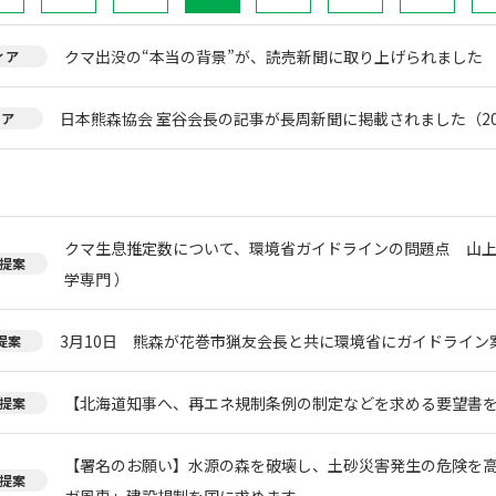
クマ出没の“本当の背景”が、読売新聞に取り上げられました
ィア
日本熊森協会 室谷会長の記事が長周新聞に掲載されました（20
ィア
クマ生息推定数について、環境省ガイドラインの問題点 山上
提案
学専門 ）
3月10日 熊森が花巻市猟友会長と共に環境省にガイドライン
提案
【北海道知事へ、再エネ規制条例の制定などを求める要望書
提案
【署名のお願い】水源の森を破壊し、土砂災害発生の危険を
提案
ガ風車」建設規制を国に求めます