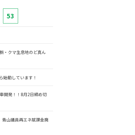
53
山脈・クマ生息地のど真ん
から始動しています！
車開発！！8月2日締め切
 青山議員再エネ賦課金廃