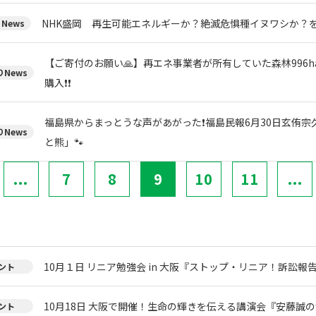
NHK盛岡 再生可能エネルギーか？絶滅危惧種イヌワシか？
News
【ご寄付のお願い🙏】再エネ事業者が所有していた森林996h
News
購入❗❗
福島県からまっとうな声があがった❗福島民報6月30日玄侑
News
と熊」🐾
...
7
8
9
10
11
...
10月１日 リニア勉強会 in 大阪『ストップ・リニア！訴訟報
ント
10月18日 大阪で開催！生命の輝きを伝える講演会『安藤誠
ント