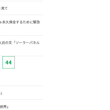
を見て
a 永久保全するために緊急
宗久氏の文「ソーラーパネル
44
告』
の世界』