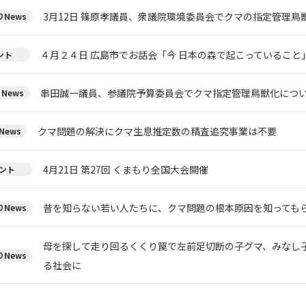
3月12日 篠原孝議員、衆議院環境委員会でクマの指定管理鳥
News
４月２４日 広島市でお話会「今 日本の森で起こっていること
ント
串田誠一議員、参議院予算委員会でクマ指定管理鳥獣化につ
News
クマ問題の解決にクマ生息推定数の精査追究事業は不要
News
4月21日 第27回 くまもり全国大会開催
ント
昔を知らない若い人たちに、クマ問題の根本原因を知っても
News
母を探して走り回るくくり罠で左前足切断の子グマ、みなし
News
る社会に