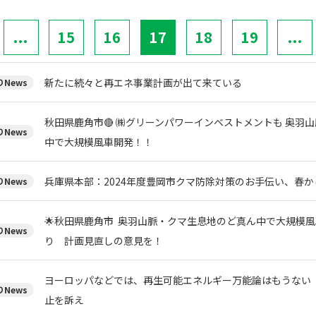
...
15
16
17
18
19
...
新たに続々と再エネ事業計画が出て来ている
News
秋田県鹿角市🔴 ㈱グリーンパワーインベストメントも 奥羽
News
中で大規模風車開発！！
兵庫県本部：2024年度豊岡市クマ防除対策のお手伝い、春
News
🌟秋田県鹿角市 奥羽山脈・クマ生息地のど真ん中で大規模風
News
り 計画見直しの意見を！
ヨーロッパなどでは、再生可能エネルギー万能論はもうない
News
止を訴え