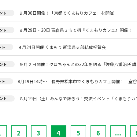
９月30日開催！「京都でくまもりカフェ」を開催
ント
９月29日・30日 青森県３市で初『くまもりカフェ』開催！
ント
９月24日開催 くまもり 新潟県支部結成祝賀会
ント
９月２日開催！クロちゃんとの32年を語る『佐藤八重治氏 
ント
8月19日14時～ 長野県松本市でくまもりカフェ開催！ 室
ント
８月19日（土）みんなで語ろう！交流イベント「くまもりカフェ
ント
1
2
3
4
5
6
...