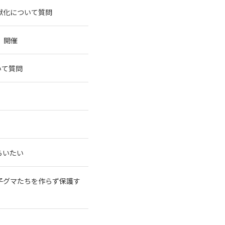
獣化について質問
」開催
いて質問
らいたい
子グマたちを作らず保護す