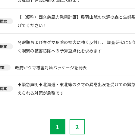
【（仮称）西久慈風力発電計画】奥羽山脈の水源の森と生態
提案
げてください！
冬眠期および春グマ駆除の拡大に強く反対し、 調査研究に５
提案
く喫緊の被害防除への予算重点化を求めます
政府がクマ被害対策パッケージを発表
提案
♦️緊急声明♦️北海道・東北等のクマの異常出没を受けての緊
提案
えられる対策が急務です
1
2