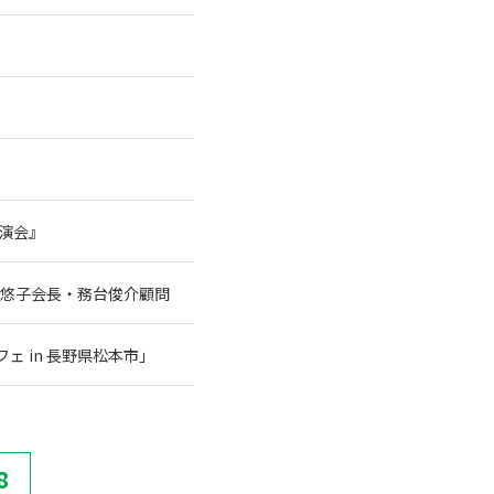
講演会』
谷悠子会長・務台俊介顧問
 in 長野県松本市」
8