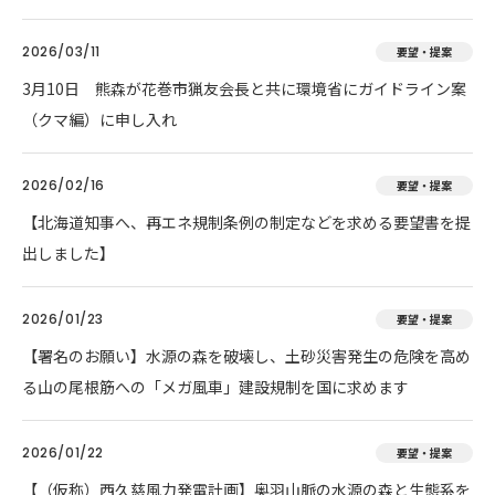
2026/03/11
要望・提案
3月10日 熊森が花巻市猟友会長と共に環境省にガイドライン案
（クマ編）に申し入れ
2026/02/16
要望・提案
【北海道知事へ、再エネ規制条例の制定などを求める要望書を提
出しました】
2026/01/23
要望・提案
【署名のお願い】水源の森を破壊し、土砂災害発生の危険を高め
る山の尾根筋への「メガ風車」建設規制を国に求めます
2026/01/22
要望・提案
【（仮称）西久慈風力発電計画】奥羽山脈の水源の森と生態系を