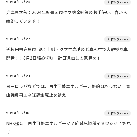
2024/07/29
くまもりNews
兵庫県本部：2024年度豊岡市クマ防除対策のお手伝い、春から
始動しています！
2024/07/27
くまもりNews
🌟秋田県鹿角市 奥羽山脈・クマ生息地のど真ん中で大規模風車
開発！！8月2日締め切り 計画見直しの意見を！
2024/07/23
くまもりNews
ヨーロッパなどでは、再生可能エネルギー万能論はもうない 青
山議員再エネ賦課金廃止を訴え
2024/07/16
くまもりNews
NHK盛岡 再生可能エネルギーか？絶滅危惧種イヌワシか？を見
て