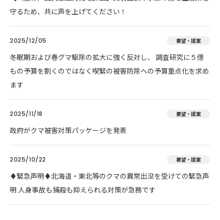
守るため、共に声を上げてください！
2025/12/05
要望・提案
冬眠期および春グマ駆除の拡大に強く反対し、 調査研究に５億
もの予算を割くのではなく喫緊の被害防除への予算重点化を求め
ます
2025/11/18
要望・提案
政府がクマ被害対策パッケージを発表
2025/10/22
要望・提案
♦️緊急声明♦️北海道・東北等のクマの異常出没を受けての緊急声
明 人身事故も捕殺も抑えられる対策が急務です