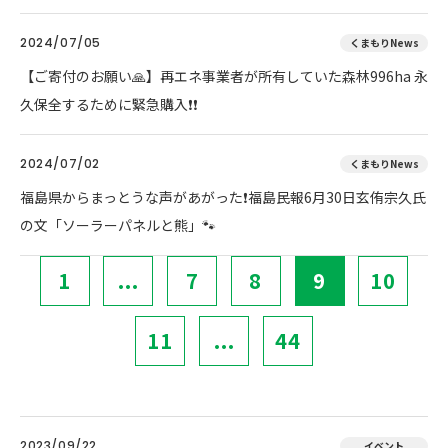
2024/07/05
くまもりNews
【ご寄付のお願い🙏】再エネ事業者が所有していた森林996ha 永
久保全するために緊急購入❗❗
2024/07/02
くまもりNews
福島県からまっとうな声があがった❗福島民報6月30日玄侑宗久氏
の文「ソーラーパネルと熊」🐾
1
...
7
8
9
10
11
...
44
2023/09/22
イベント