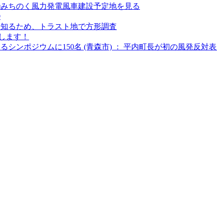
②みちのく風力発電風車建設予定地を見る
①
を知るため、トラスト地で方形調査
します！
るシンポジウムに150名 (青森市) ： 平内町長が初の風発反対