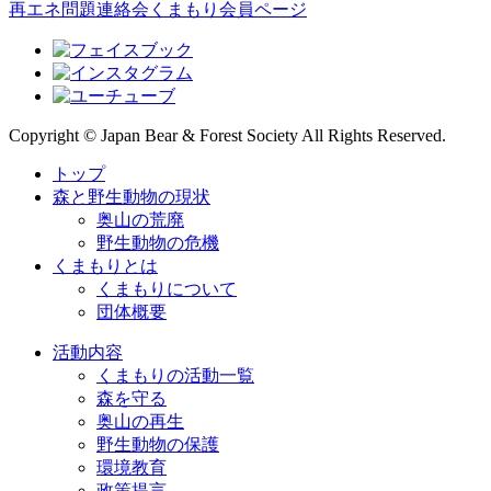
再エネ問題連絡会
くまもり会員ページ
Copyright © Japan Bear & Forest Society All Rights Reserved.
トップ
森と野生動物の現状
奥山の荒廃
野生動物の危機
くまもりとは
くまもりについて
団体概要
活動内容
くまもりの活動一覧
森を守る
奥山の再生
野生動物の保護
環境教育
政策提言