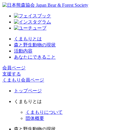
くまもりとは
森と野生動物の現状
活動内容
あなたにできること
会員ページ
支援する
くまもり会員ページ
トップページ
くまもりとは
くまもりについて
団体概要
森と野生動物の現状