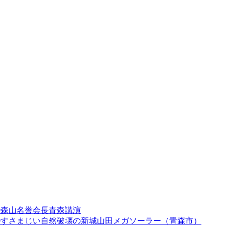
④森山名誉会長青森講演
③すさまじい自然破壊の新城山田メガソーラー（青森市）