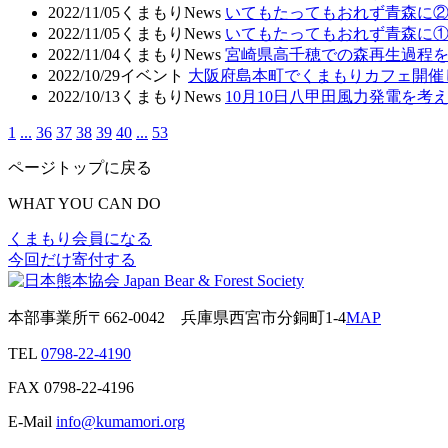
2022/11/05
くまもりNews
いてもたってもおれず青森に
2022/11/05
くまもりNews
いてもたってもおれず青森に
2022/11/04
くまもりNews
宮崎県高千穂での森再生過程
2022/10/29
イベント
大阪府島本町でくまもりカフェ開催
2022/10/13
くまもりNews
10月10日八甲田風力発電を考え
1
...
36
37
38
39
40
...
53
ページトップに戻る
WHAT YOU CAN DO
くまもり会員になる
今回だけ寄付する
本部事業所
〒662-0042
兵庫県西宮市分銅町1-4
MAP
TEL
0798-22-4190
FAX
0798-22-4196
E-Mail
info@kumamori.org