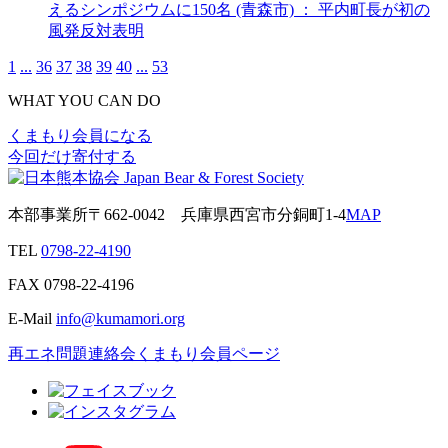
えるシンポジウムに150名 (青森市) ： 平内町長が初の
風発反対表明
1
...
36
37
38
39
40
...
53
WHAT YOU CAN DO
くまもり会員になる
今回だけ寄付する
本部事業所
〒662-0042
兵庫県西宮市分銅町1-4
MAP
TEL
0798-22-4190
FAX
0798-22-4196
E-Mail
info@kumamori.org
再エネ問題連絡会
くまもり会員ページ