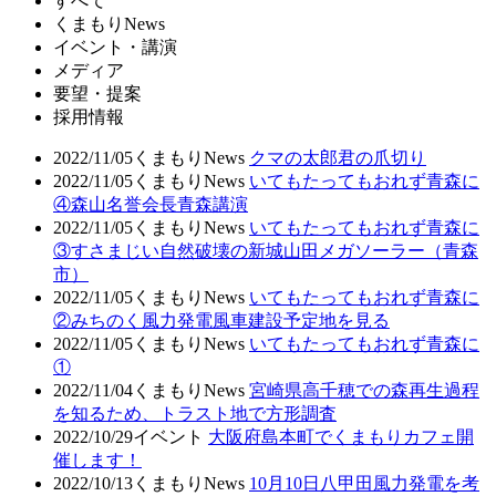
すべて
くまもりNews
イベント・講演
メディア
要望・提案
採用情報
2022/11/05
くまもりNews
クマの太郎君の爪切り
2022/11/05
くまもりNews
いてもたってもおれず青森に
④森山名誉会長青森講演
2022/11/05
くまもりNews
いてもたってもおれず青森に
③すさまじい自然破壊の新城山田メガソーラー（青森
市）
2022/11/05
くまもりNews
いてもたってもおれず青森に
②みちのく風力発電風車建設予定地を見る
2022/11/05
くまもりNews
いてもたってもおれず青森に
①
2022/11/04
くまもりNews
宮崎県高千穂での森再生過程
を知るため、トラスト地で方形調査
2022/10/29
イベント
大阪府島本町でくまもりカフェ開
催します！
2022/10/13
くまもりNews
10月10日八甲田風力発電を考