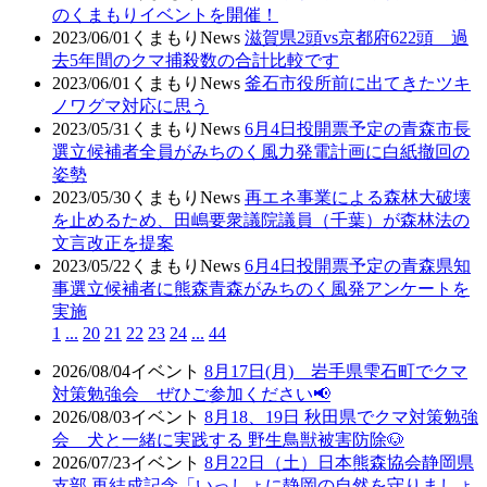
のくまもりイベントを開催！
2023/06/01
くまもりNews
滋賀県2頭vs京都府622頭 過
去5年間のクマ捕殺数の合計比較です
2023/06/01
くまもりNews
釜石市役所前に出てきたツキ
ノワグマ対応に思う
2023/05/31
くまもりNews
6月4日投開票予定の青森市長
選立候補者全員がみちのく風力発電計画に白紙撤回の
姿勢
2023/05/30
くまもりNews
再エネ事業による森林大破壊
を止めるため、田嶋要衆議院議員（千葉）が森林法の
文言改正を提案
2023/05/22
くまもりNews
6月4日投開票予定の青森県知
事選立候補者に熊森青森がみちのく風発アンケートを
実施
1
...
20
21
22
23
24
...
44
2026/08/04
イベント
8月17日(月) 岩手県雫石町でクマ
対策勉強会 ぜひご参加ください📢
2026/08/03
イベント
8月18、19日 秋田県でクマ対策勉強
会 犬と一緒に実践する 野生鳥獣被害防除🐶
2026/07/23
イベント
8月22日（土）日本熊森協会静岡県
支部 再結成記念「いっしょに静岡の自然を守りましょ