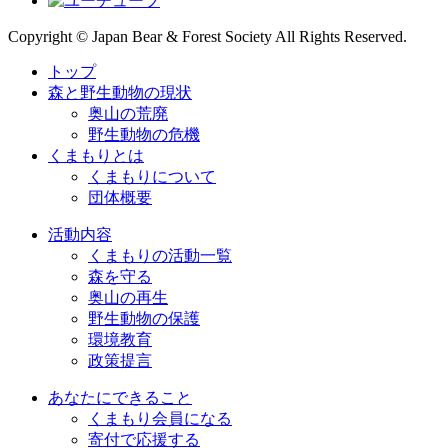
Copyright © Japan Bear & Forest Society All Rights Reserved.
トップ
森と野生動物の現状
奥山の荒廃
野生動物の危機
くまもりとは
くまもりについて
団体概要
活動内容
くまもりの活動一覧
森を守る
奥山の再生
野生動物の保護
環境教育
政策提言
あなたにできること
くまもり会員になる
寄付で応援する