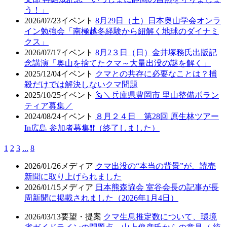
う！」
2026/07/23
イベント
8月29日（土）日本奥山学会オンラ
イン勉強会「南極越冬経験から紐解く地球のダイナミ
クス」
2026/07/17
イベント
8月2３日（日）金井塚務氏出版記
念講演「奥山を捨てたクマ～大量出没の謎を解く」
2025/12/04
イベント
クマとの共存に必要なことは？捕
殺だけでは解決しないクマ問題
2025/10/25
イベント
🙋＼兵庫県豊岡市 里山整備ボラン
ティア募集／
2024/08/24
イベント
８月２４日 第28回 原生林ツアー
In広島 参加者募集❗❗（終了しました）
1
2
3
...
8
2026/01/26
メディア
クマ出没の“本当の背景”が、読売
新聞に取り上げられました
2026/01/15
メディア
日本熊森協会 室谷会長の記事が長
周新聞に掲載されました（2026年1月4日）
2026/03/13
要望・提案
クマ生息推定数について、環境