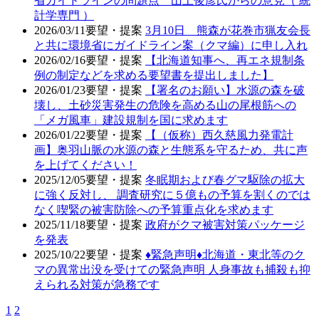
省ガイドラインの問題点 山上俊彦氏からの意見（ 統
計学専門 ）
2026/03/11
要望・提案
3月10日 熊森が花巻市猟友会長
と共に環境省にガイドライン案（クマ編）に申し入れ
2026/02/16
要望・提案
【北海道知事へ、再エネ規制条
例の制定などを求める要望書を提出しました】
2026/01/23
要望・提案
【署名のお願い】水源の森を破
壊し、土砂災害発生の危険を高める山の尾根筋への
「メガ風車」建設規制を国に求めます
2026/01/22
要望・提案
【（仮称）西久慈風力発電計
画】奥羽山脈の水源の森と生態系を守るため、共に声
を上げてください！
2025/12/05
要望・提案
冬眠期および春グマ駆除の拡大
に強く反対し、 調査研究に５億もの予算を割くのでは
なく喫緊の被害防除への予算重点化を求めます
2025/11/18
要望・提案
政府がクマ被害対策パッケージ
を発表
2025/10/22
要望・提案
♦️緊急声明♦️北海道・東北等のク
マの異常出没を受けての緊急声明 人身事故も捕殺も抑
えられる対策が急務です
1
2