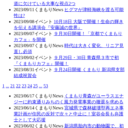
道に欠けている大事な視点2つ
2023/09/11
くまもりNews
ヒグマが津軽海峡を渡る可能
性は?
2023/09/08
イベント
10月18日 大阪で開催！生命の輝き
を伝える講演会『安藤誠の世界』
2023/09/07
イベント
９月30日開催！「京都でくまもり
カフェ」を開催
2023/09/07
くまもりNews
時代は大きく変化、リニア見
直し必須
2023/09/02
イベント
９月29日・30日 青森県３市で初
『くまもりカフェ』開催！
2023/08/31
イベント
９月24日開催 くまもり 新潟県支部
結成祝賀会
1
...
21
22
23
24
25
...
53
2023/06/17
くまもりNews
くまもり青森がユーラスエナ
ジーに約束通りみちのく風力発電事業の撤退を求める
2023/06/14
くまもりNews
宮城県で森林破壊型再エネ事
業計画が住民の反対で次々と中止に！室谷会長も弁護
士として大応援
2023/06/02
くまもりNews
新潟県胎内市の動物園で、初