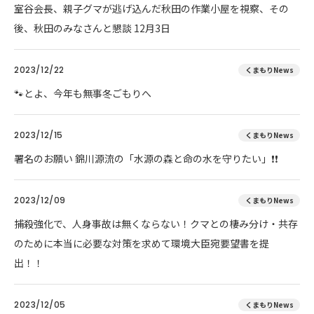
室谷会長、親子グマが逃げ込んだ秋田の作業小屋を視察、その
後、秋田のみなさんと懇談 12月3日
2023/12/22
くまもりNews
🐾とよ、今年も無事冬ごもりへ
2023/12/15
くまもりNews
署名のお願い 錦川源流の「水源の森と命の水を守りたい」❗❗
2023/12/09
くまもりNews
捕殺強化で、人身事故は無くならない！クマとの棲み分け・共存
のために本当に必要な対策を求めて環境大臣宛要望書を提
出！！
2023/12/05
くまもりNews