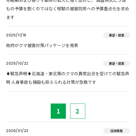
冬眠期および春グマ駆除の拡大に強く反対し、 調査研究に５億
もの予算を割くのではなく喫緊の被害防除への予算重点化を求め
ます
2025/11/18
要望・提案
政府がクマ被害対策パッケージを発表
2025/10/22
要望・提案
♦️緊急声明♦️北海道・東北等のクマの異常出没を受けての緊急声
明 人身事故も捕殺も抑えられる対策が急務です
1
2
2026/01/23
採用情報