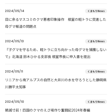
2024/05/14
くまもりNews
目に余るマスコミのクマ悪者印象操作 根室の軽トラに突進した
母グマ報道の問題点
2024/05/13
くまもりNews
『子グマを守るため、軽トラに立ち向かった母グマを捕獲しない
で』北海道 鈴木ひかる支部長 根室市長に申入書を提出
2024/05/11
くまもりNews
リニアから南アルプスの自然と大井川の水を守ろうとした静岡県
川勝平太知事
2024/05/10
くまもりNews
絶滅寸前！四国のクマのえさ場作り奮闘記2024年春編